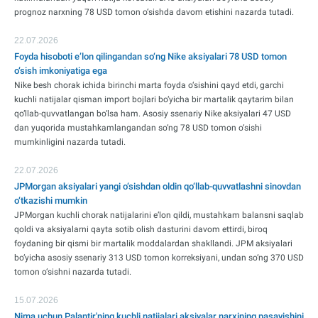
prognoz narxning 78 USD tomon o‘sishda davom etishini nazarda tutadi.
22.07.2026
Foyda hisoboti e’lon qilingandan so‘ng Nike aksiyalari 78 USD tomon
o‘sish imkoniyatiga ega
Nike besh chorak ichida birinchi marta foyda o‘sishini qayd etdi, garchi
kuchli natijalar qisman import bojlari bo‘yicha bir martalik qaytarim bilan
qo‘llab-quvvatlangan bo‘lsa ham. Asosiy ssenariy Nike aksiyalari 47 USD
dan yuqorida mustahkamlangandan so‘ng 78 USD tomon o‘sishi
mumkinligini nazarda tutadi.
22.07.2026
JPMorgan aksiyalari yangi o‘sishdan oldin qo‘llab-quvvatlashni sinovdan
o‘tkazishi mumkin
JPMorgan kuchli chorak natijalarini e’lon qildi, mustahkam balansni saqlab
qoldi va aksiyalarni qayta sotib olish dasturini davom ettirdi, biroq
foydaning bir qismi bir martalik moddalardan shakllandi. JPM aksiyalari
bo‘yicha asosiy ssenariy 313 USD tomon korreksiyani, undan so‘ng 370 USD
tomon o‘sishni nazarda tutadi.
15.07.2026
Nima uchun Palantir'ning kuchli natijalari aksiyalar narxining pasayishini