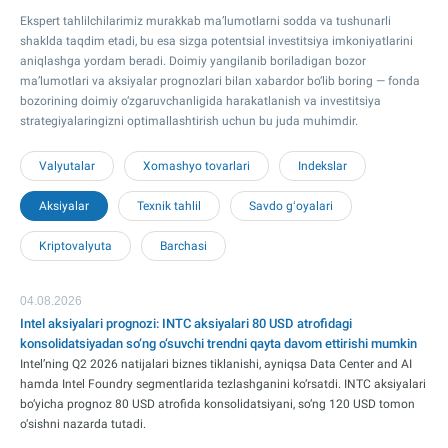
Ekspert tahlilchilarimiz murakkab ma’lumotlarni sodda va tushunarli
shaklda taqdim etadi, bu esa sizga potentsial investitsiya imkoniyatlarini
aniqlashga yordam beradi. Doimiy yangilanib boriladigan bozor
ma’lumotlari va aksiyalar prognozlari bilan xabardor bo‘lib boring — fonda
bozorining doimiy o‘zgaruvchanligida harakatlanish va investitsiya
strategiyalaringizni optimallashtirish uchun bu juda muhimdir.
Valyutalar
Xomashyo tovarlari
Indekslar
Aksiyalar
Texnik tahlil
Savdo gʻoyalari
Kriptovalyuta
Barchasi
04.08.2026
Intel aksiyalari prognozi: INTC aksiyalari 80 USD atrofidagi
konsolidatsiyadan so‘ng o‘suvchi trendni qayta davom ettirishi mumkin
Intel’ning Q2 2026 natijalari biznes tiklanishi, ayniqsa Data Center and AI
hamda Intel Foundry segmentlarida tezlashganini ko‘rsatdi. INTC aksiyalari
bo‘yicha prognoz 80 USD atrofida konsolidatsiyani, so‘ng 120 USD tomon
o‘sishni nazarda tutadi.