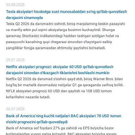
03.08.2026
Tesla aksiyalari hisobotga sust munosabatdan so‘ng qo‘llab-quvvatlash
darajasini sinamoqda
Tesla Q2 2026 da daromadni oshirdi, biroq marjalarning keskin pasayishi
va manfiy erkin pul oqimi aksiyalarga bosimni kuchaytirdi. Shunga
qaramay, Stochastic indikatoridagi haddan tashqari sotilgan holat va
pasayuvchi kanalning quyi chegarasi sinovdan o‘tayotgani salbiy
yangiliklar foniga qaramasdan ehtimoliy qaytishni ko‘rsatadi.
29.07.2026
Netflix aksiyalari prognozi: aksiyalar 60 USD qo‘llab-quvvatlash
darajasini sinovdan o‘tkazgach tiklanishni boshlashi mumkin
Netflix Q2 2026 da daromad o‘sishini qayd etdi, biroq Warner Bros. bilan
bog‘liq bir martalik daromadsiz natijalar Q1 ga qaraganda zaifroq bo‘ldi.
NFLX aksiyalari prognozi 60 USD dan qaytish va 108 USD tomon
ko‘tarilishni nazarda tutadi.
28.07.2026
Bank of America’ning kuchli natijalari BAC aksiyalari 78 USD tomon
o‘sishi prognozini qo‘llab-quvvatlaydi
Bank of America sof foydani 27% ga oshirdi va EPS bo‘yicha bozor
kutilmalaridan yuqori natija ko‘rsatdi. BAC aksiyalari bo‘yicha asosiy