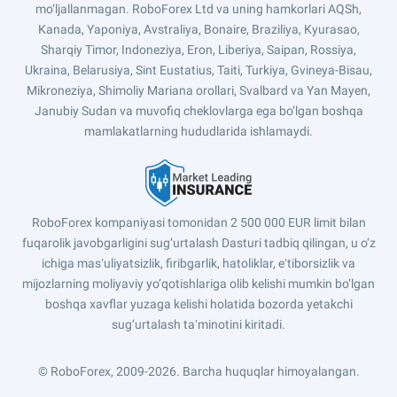
mo‘ljallanmagan. RoboForex Ltd va uning hamkorlari AQSh,
Kanada, Yaponiya, Avstraliya, Bonaire, Braziliya, Kyurasao,
Sharqiy Timor, Indoneziya, Eron, Liberiya, Saipan, Rossiya,
Ukraina, Belarusiya, Sint Eustatius, Taiti, Turkiya, Gvineya-Bisau,
Mikroneziya, Shimoliy Mariana orollari, Svalbard va Yan Mayen,
Janubiy Sudan va muvofiq cheklovlarga ega bo‘lgan boshqa
mamlakatlarning hududlarida ishlamaydi.
RoboForex kompaniyasi tomonidan 2 500 000 EUR limit bilan
fuqarolik javobgarligini sug‘urtalash Dasturi tadbiq qilingan, u o‘z
ichiga masʼuliyatsizlik, firibgarlik, hatoliklar, eʼtiborsizlik va
mijozlarning moliyaviy yo‘qotishlariga olib kelishi mumkin bo‘lgan
boshqa xavflar yuzaga kelishi holatida bozorda yetakchi
sug‘urtalash taʼminotini kiritadi.
© RoboForex, 2009-2026.
Barcha huquqlar himoyalangan.