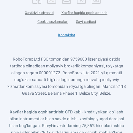
Xavfsizlik siyosati
Xavflar haqida ogohlantirish
Cookie sozlamalari
Sayt xaritasi
Kontaktlar
RoboForex Ltd FSC tomonidan 9759600 litsenziyasi ostida
tartibga olinadigan moliyaviy brokerlik kompaniyasi, ro‘yxatga
olingan raqam 000001272. RoboForex Ltd 2021-yil qimmatli
qog'ozlar sanoati to'g'risidagi qonunga muvofiq moliyaviy
xizmatlar komissiyasi tomonidan ro'yxatga olingan. Manzil: 2118
Guava Street, Belama Phase 1, Belize City, Belize.
Xavflar haqida ogohlantirish
: CFD kabi - kredit yelkani qo‘llash
bilan instrumentlar bilan savdo qilish - xavfning yuqori darajasi
bilan bog‘langan. Riteyl-investorlarning 75,85% hisoblari ushbu
provayder bilan CFD savdolarini amalga oshirib, mablag‘larni