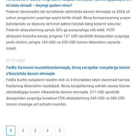
to‘xtata olmadi – keyingi qadam nima?
Palantir daromadini tez sur’atlarda oshirishda davom etmoqda va 2026 yil
uchun prognozini yuqoriga qayta ko‘rib chiqdi. Biroq kompaniyaning yuqori
baholanishi va dasturiy ta’minot sektori bo‘ylab keng ko‘lamli sotuvlar
Palantir aksiyalarining qariyb 30% ga pasayishiga olib keldi. PLTR
aksiyalari bo‘yicha asosiy prognoz 127 USD qarshilik darajasidan yuqoriga
yorib o‘tishni, so‘ngra 160 USD va 205 USD tomon tiklanishni nazarda
tutadi.
07.07.2026
FedEx biznesini mustahkamlamoqda, biroq xarajatlar marjalarga bosim
o‘tkazishda davom etmoqda
FedEx kuchli natijalarni taqdim etdi va 3-chorakdan keyin daromad hamda
foydaning tiklanishini tasdiqladi. Biroq xarajatlarning oshishi asosiy biznes
rentabelligiga bosim o‘tkazishda davom etmoqda. 317 USD qarshilik
darajasidan yuqoriga breakout FDX aksiyalarining 340 USD va 380 USD
tomon o‘sishiga yo‘l ochishi mumkin.
1
2
3
4
5