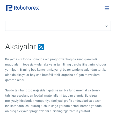
Aksiyalar
Bu yerda siz fonda bozoriga oid prognozlar haqida keng qamrovli
maqolalarni topasiz — ular aksiyalar tahlilining barcha jihatlarini chuqur
yoritilgan. Bizning boy kontentimiz yangi bozor tendensiyalaridan tortib,
alohida aksiyalar bo‘yicha batafsil tahlillargacha bo‘lgan mavzularni
qamrab oladi.
Savdo tajribangiz darajasidan qat’i nazar, biz fundamental va texnik
tahlilga asoslangan foydali materiallarni taqdim etamiz. Bu sizga
moliyaviy hisobotlar, kompaniya faoliyati, grafik andozalari va bozor
indikatorlarini chuqurroq tushunishga yordam beradi hamda yanada
aniqroq aksiyalar prognozlarini tuzishingizga zamin yaratadi.