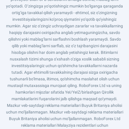
yo‘qotadi. O‘zingizga yo‘qotishingiz mumkin bo‘lganga qaraganda
ortig‘iga tavakkal qilish yaramaydi - ehtimol, siz o‘zingizning
investitsiyalaringizni ko‘proq qiymatini yo‘qotib qo‘yishingiz
mumkin. Agar siz o‘zingiz uchraydigan zararlar va tavakkallarning
haqiqiy darajasini oxirigacha anglab yetmaguningizcha, savdo
qilishni yoki mablag‘larni sarflashni boshlash yaramaydi. Savdo
qilib yoki mablag‘larni sarflab, siz o‘z tajribangizni darajasini
hisobga olishni har doim anglab yetishingiz kerak. Bitimlarni
nusxalash tizimi shunga o‘xshash o‘ziga xoslik sababli sizning
investitsiyalaringiz uchun qo‘shimcha tavakkallarni nazarda
tutadi. Agar ehtimolli tavakkalning darajasi sizga oxirigacha
tushunarli bo‘lmasa, iltimos, qo‘shimcha maslahat olish uchun
mustaqil mutaxassisga murojaat qiling. RoboForex Ltd va uning
hamkorlari mijozlar sifatida YeI/YeIZ/birlashgan Qirollik
mamlakatlarini fuqarolarini jalb qilishga maqsad qo‘ymaydi.
Mazkur veb-saytdagi reklama materiallari Buyuk Britaniya aholisi
uchun mo‘ljallanmagan. Mazkur veb-saytdagi reklama materiallari
Buyuk Britaniya aholisi uchun mo‘ljallanmagan. RoboForex Ltd
reklama materiallari Malayziya rezidentlari uchun