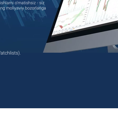
hlarni o‘rnatishsiz - siz
ing moliyaviy bozorlariga
atchlists).