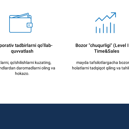
orativ tadbirlarni qo‘llab-
Bozor "chuqurligi" (Level I
quvvatlash
Time&Sales
tlarni, qo‘shilishlarni kuzating,
mayda tafsilotlargacha bozo
endlardan daromadlarni oling va
holatlarni tadqiqot qiling va tahlil
hokazo.