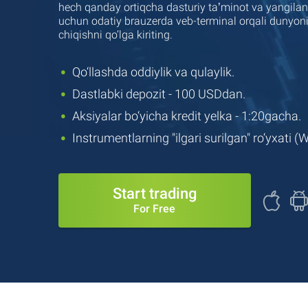
hech qanday ortiqcha dasturiy taʼminot va yangilanis
uchun odatiy brauzerda veb-terminal orqali dunyon
chiqishni qo‘lga kiriting.
Qo‘llashda oddiylik va qulaylik.
Dastlabki depozit - 100 USDdan.
Aksiyalar bo‘yicha kredit yelka - 1:20gacha.
Instrumentlarning "ilgari surilgan" ro‘yxati (W
Start trading
For Free