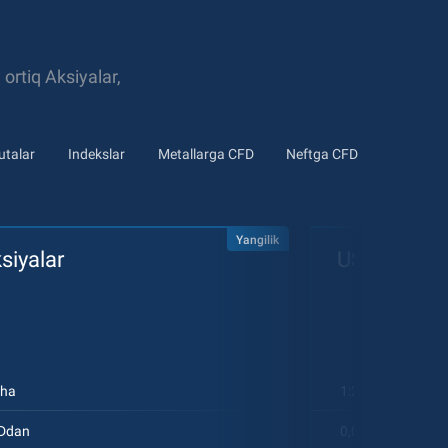
ortiq Aksiyalar,
utalar
Indekslar
Metallarga CFD
Neftga CFD
Yangilik
siyalar
US aksiyal
cha
1:20gacha
SDdan
0,02 USDdan