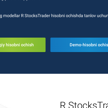
g modellar R StocksTrader hisobni ochishda tanlov uchun 
iy hisobni ochish
Demo-hisobni ochi
R StocksTra