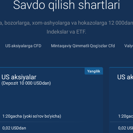
Savdo qilish shartlari
a, bozorlarga, xom-ashyolarga va hokazolarga 12 000dan 
Indekslar va ETF.
US aksiyalarga CFD
Mintaqaviy Qimmatli Qog'ozlar Cfd
Valy
Yangilik
US aksiyalar
US ak
(Depozit 10 000 USDdan)
1:20gacha (yoki so‘rov bo‘yicha)
1:20ga
0,02 USDdan
0,02 U