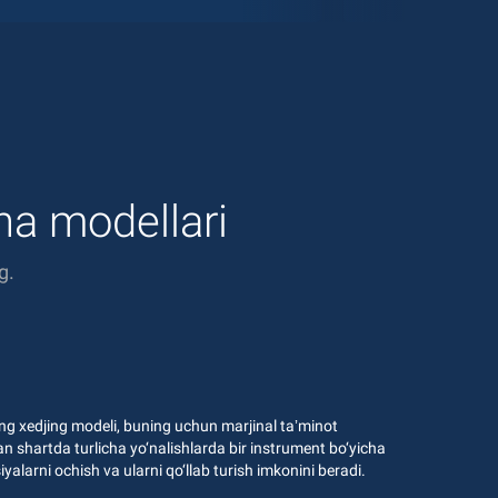
cha modellari
g.
ng xedjing modeli, buning uchun marjinal taʼminot
an shartda turlicha yo‘nalishlarda bir instrument bo‘yicha
siyalarni ochish va ularni qo‘llab turish imkonini beradi.