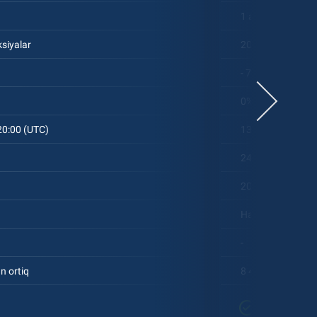
a
1 aksiya
siyalar
20 000 aksiyalar
- 7%
0%
20:00 (UTC)
13:30 - 20:00 (UT
24/7
20%
Ha
-
n ortiq
8 400dan ortiq