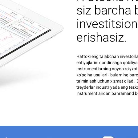
siz barcha 
investitsio
erishasiz.
Hattoki eng talabchan investorl
ehtiyojlarini qondirishga qobiliya
Instrumentlarning noyob ro‘yxatla
ko‘pgina usullari - bularning ba
taʼminlash uchun xizmat qiladi.
treyderlar industriyada eng tezkor
instrumentlaridan bahramand bo