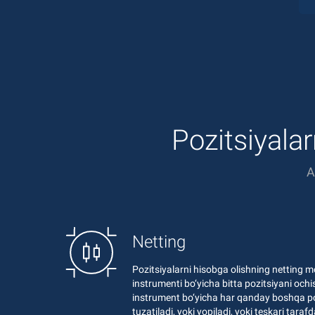
Pozitsiyalar
A
Netting
Pozitsiyalarni hisobga olishning netting m
instrumenti bo‘yicha bitta pozitsiyani oc
instrument bo‘yicha har qanday boshqa po
tuzatiladi, yoki yopiladi, yoki teskari taraf