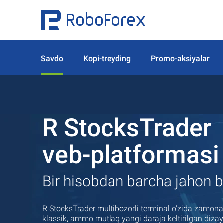
Savdo
Kopi-treyding
Promo-aksiyalar
R StocksTrader
veb-platformasi
Bir hisobdan barcha jahon bo
R StocksTrader multibozorli terminal o‘zida zamona
klassik, ammo mutlaq yangi daraja keltirilgan dizayn