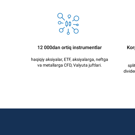
12 000dan ortiq instrumentlar
Korp
haqiqiy aksiyalar, ETF, aksiyalarga, neftga
va metallarga CFD, Valyuta juftlari.
spli
divid