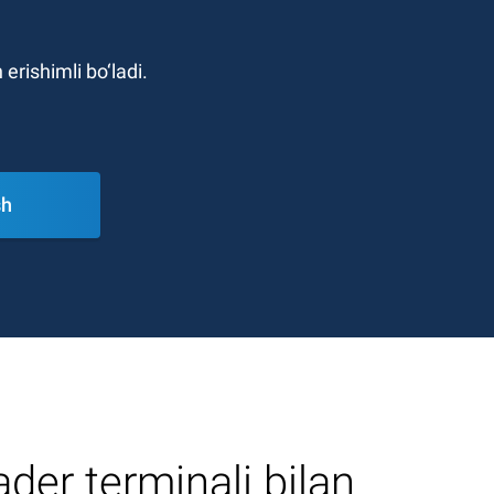
erishimli bo‘ladi.
sh
der terminali bilan