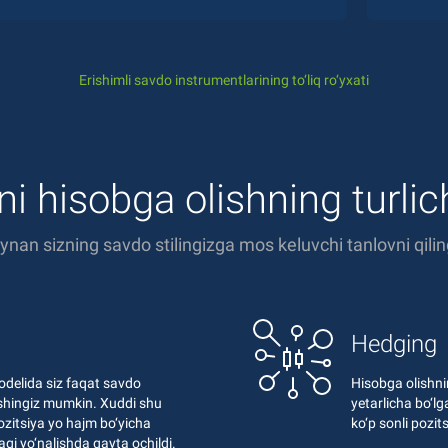
Erishimli savdo instrumentlarining to‘liq ro‘yxati
ni hisobga olishning turli
ynan sizning savdo stilingizga mos keluvchi tanlovni qilin
Hedging
odelida siz faqat savdo
Hisobga olishni
hishingiz mumkin. Xuddi shu
yetarlicha bo‘lg
zitsiya yo hajm bo‘yicha
ko‘p sonli pozit
dagi yo‘nalishda qayta ochildi.