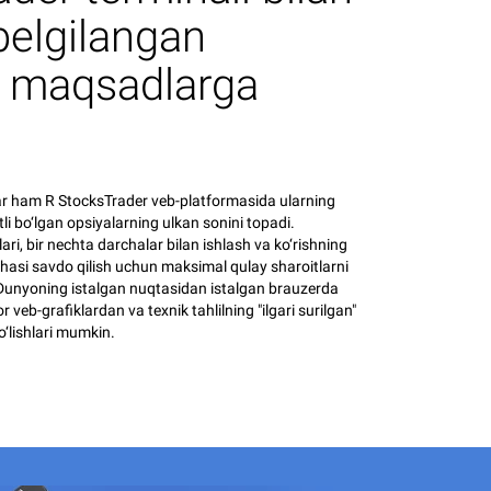
belgilangan
n maqsadlarga
ar ham R StocksTrader veb-platformasida ularning
tli bo‘lgan opsiyalarning ulkan sonini topadi.
ri, bir nechta darchalar bilan ishlash va ko‘rishning
rchasi savdo qilish uchun maksimal qulay sharoitlarni
 Dunyoning istalgan nuqtasidan istalgan brauzerda
 veb-grafiklardan va texnik tahlilning "ilgari surilgan"
‘lishlari mumkin.