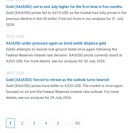
31.07.2026
Gold (XAUUSD) set to end July higher for the first time in five months
Gold (XAUUSD) prices fall to 4,074 USD as the market has fully priced in the
previous decline in the US dollar. Find out more in our analysis for 31 July
2026.
30.07.2026
XAUUSD under pressure again as bond yields displace gold
Gold’s attempts to recover lost ground failed once again following the
Federal Reserve’s interest rate decision. XAUUSD prices currently stand at
4,035 USD. For more details, see our analysis for 30 July 2026.
29.07.2026
Gold (XAUUSD) forced to retreat as the outlook turns bearish
Gold (XAUUSD) prices have fallen to 4,020 USD. The market is once again
focused on oil and the Federal Reserve’s interest rate outlook. For more
details, see our analysis for 29 July 2026.
1
2
3
4
5
...
90