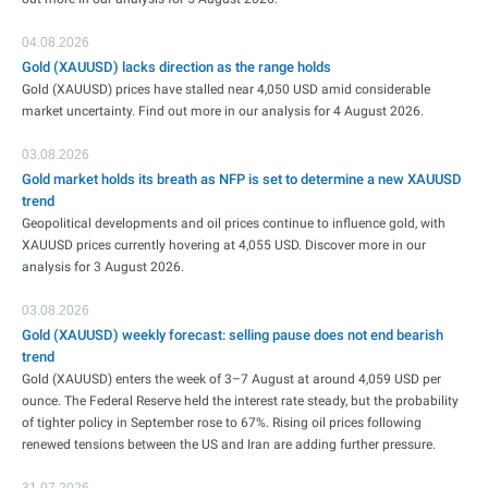
04.08.2026
Gold (XAUUSD) lacks direction as the range holds
Gold (XAUUSD) prices have stalled near 4,050 USD amid considerable
market uncertainty. Find out more in our analysis for 4 August 2026.
03.08.2026
Gold market holds its breath as NFP is set to determine a new XAUUSD
trend
Geopolitical developments and oil prices continue to influence gold, with
XAUUSD prices currently hovering at 4,055 USD. Discover more in our
analysis for 3 August 2026.
03.08.2026
Gold (XAUUSD) weekly forecast: selling pause does not end bearish
trend
Gold (XAUUSD) enters the week of 3–7 August at around 4,059 USD per
ounce. The Federal Reserve held the interest rate steady, but the probability
of tighter policy in September rose to 67%. Rising oil prices following
renewed tensions between the US and Iran are adding further pressure.