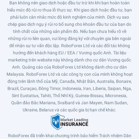
Bạn không nên giao dịch hoặc đầu tư trừ khi khi bạn hoàn toàn
hiểu mức độ rủi ro thua lỗ thực sự. Khi giao dịch hoặc đầu tư, bạn
phải luôn cân nhắc mức độ kinh nghiệm của mình. Dịch vụ sao
chép giao dịch ngụ ý rủi ro bổ sung cho khoản đầu tư của bạn do
tính chất của những sản phẩm đó. Nếu bạn chưa hiểu rõ về
những rủi ro liên quan, vui lòng đăng ký với chuyên gia bên ngoài
để nhận sự tư vấn độc lập. RoboForex Ltd và các đối tác không
hướng đến khách hàng EU / EEA / Vương quốc Anh. Tài liệu
marketing trên website này không dành cho cư dân Vương quốc
Anh. Quảng cáo của RoboForex Ltd không dành cho cư dân
Malaysia. RoboForex Ltd và các công ty con của mình không hoạt
động trên lãnh thổ của Mỹ, Canađa, Nhật Bản, Australia, Bonaire,
Brazil, Curaçao, Đông Timor, Indonesia, Iran, Liberia, Saipan, Nga,
Sint Eustatius, Tahiti, Thổ Nhĩ Kỳ, Guinea-Bissau, Micronesia,
Quần đảo Bắc Mariana, Svalbard và Jan Mayen, Nam Sudan,
Ukraine, Belarus và các quốc gia bị hạn chế khác.
RoboForex đã triển khai chương trình bảo hiểm Trách nhiệm Dân