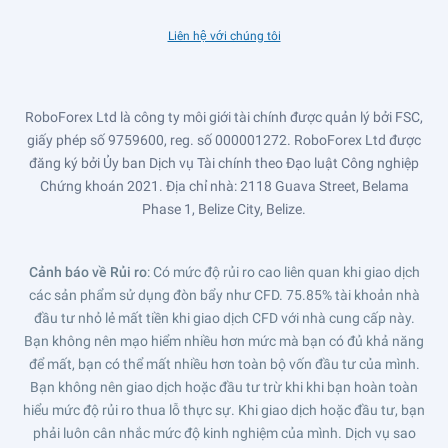
Liên hệ với chúng tôi
RoboForex Ltd là công ty môi giới tài chính được quản lý bởi FSC,
giấy phép số 9759600, reg. số 000001272. RoboForex Ltd được
đăng ký bởi Ủy ban Dịch vụ Tài chính theo Đạo luật Công nghiệp
Chứng khoán 2021. Địa chỉ nhà: 2118 Guava Street, Belama
Phase 1, Belize City, Belize.
Cảnh báo về Rủi ro
: Có mức độ rủi ro cao liên quan khi giao dịch
các sản phẩm sử dụng đòn bẩy như CFD. 75.85% tài khoản nhà
đầu tư nhỏ lẻ mất tiền khi giao dịch CFD với nhà cung cấp này.
Bạn không nên mạo hiểm nhiều hơn mức mà bạn có đủ khả năng
để mất, bạn có thể mất nhiều hơn toàn bộ vốn đầu tư của mình.
Bạn không nên giao dịch hoặc đầu tư trừ khi khi bạn hoàn toàn
hiểu mức độ rủi ro thua lỗ thực sự. Khi giao dịch hoặc đầu tư, bạn
phải luôn cân nhắc mức độ kinh nghiệm của mình. Dịch vụ sao