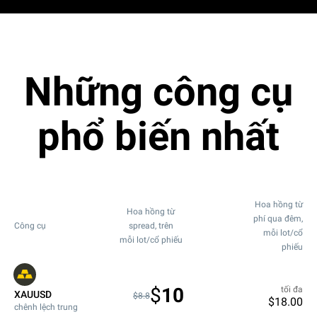
Những công cụ
phổ biến nhất
Hoa hồng từ
Hoa hồng từ
phí qua đêm,
Công cụ
spread, trên
mỗi lot/cổ
mỗi lot/cổ phiếu
phiếu
$
10
tối đa
XAUUSD
$8.8
$
18.00
chênh lệch trung