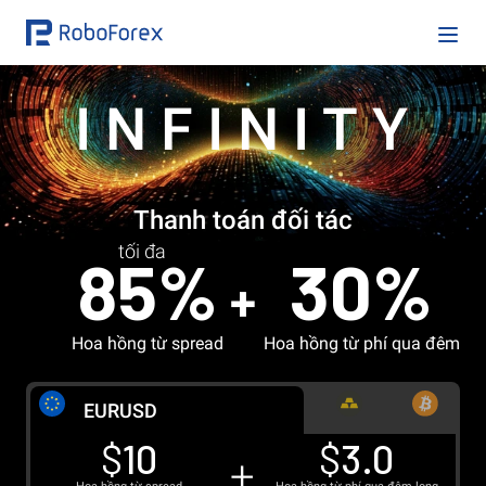
INFINITY
Thanh toán đối tác
tối đa
85%
30%
Hoa hồng từ spread
Hoa hồng từ phí qua đêm
EUR
USD
$
10
$
3.0