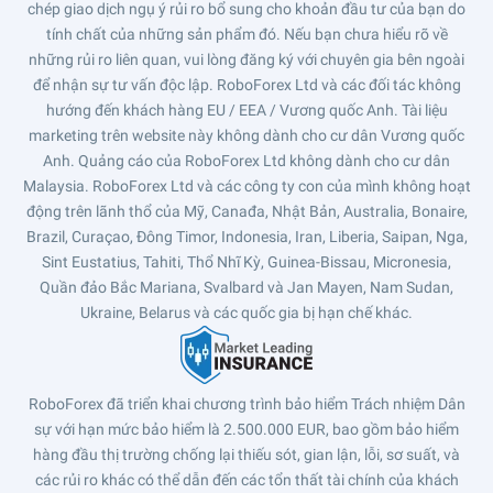
chép giao dịch ngụ ý rủi ro bổ sung cho khoản đầu tư của bạn do
tính chất của những sản phẩm đó. Nếu bạn chưa hiểu rõ về
những rủi ro liên quan, vui lòng đăng ký với chuyên gia bên ngoài
để nhận sự tư vấn độc lập. RoboForex Ltd và các đối tác không
hướng đến khách hàng EU / EEA / Vương quốc Anh. Tài liệu
marketing trên website này không dành cho cư dân Vương quốc
Anh. Quảng cáo của RoboForex Ltd không dành cho cư dân
Malaysia. RoboForex Ltd và các công ty con của mình không hoạt
động trên lãnh thổ của Mỹ, Canađa, Nhật Bản, Australia, Bonaire,
Brazil, Curaçao, Đông Timor, Indonesia, Iran, Liberia, Saipan, Nga,
Sint Eustatius, Tahiti, Thổ Nhĩ Kỳ, Guinea-Bissau, Micronesia,
Quần đảo Bắc Mariana, Svalbard và Jan Mayen, Nam Sudan,
Ukraine, Belarus và các quốc gia bị hạn chế khác.
RoboForex đã triển khai chương trình bảo hiểm Trách nhiệm Dân
sự với hạn mức bảo hiểm là 2.500.000 EUR, bao gồm bảo hiểm
hàng đầu thị trường chống lại thiếu sót, gian lận, lỗi, sơ suất, và
các rủi ro khác có thể dẫn đến các tổn thất tài chính của khách