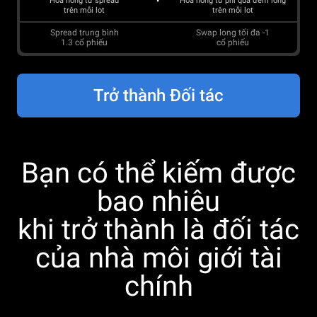
Hoa hồng từ spread
Hoa hồng từ phí qua đêm long
trên mỗi lot
trên mỗi lot
Spread trung bình
Swap long tối đa
-1
1.3
cổ phiếu
cổ phiếu
Trở thành Đối tác
Bạn có thể kiếm được
bao nhiêu
khi trở thành là đối tác
của nhà môi giới tài
chính