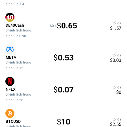
bình Pip
1.4
$
0.65
tối đa
DE40Cash
$0.6
$
1.57
chênh lệch trung
bình Pip
0.90
$
0.53
tối đa
META
$
0.03
chênh lệch trung
bình Pip
15
$
0.07
tối đa
NFLX
$
0
chênh lệch trung
bình Pip
38
$
10
tối đa
BTCUSD
$
2.55
chênh lệch trung