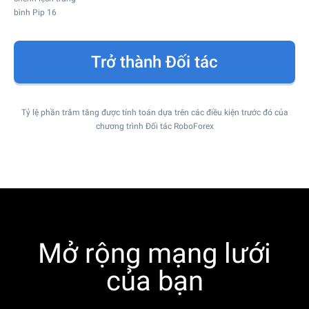
bình Pip
16
Trở thành Đối tác
Tỷ lệ phần trăm tăng được tính toán dựa trên các điều kiện trước đó của
chương trình Đối tác RoboForex
Mở rộng mạng lưới
của bạn