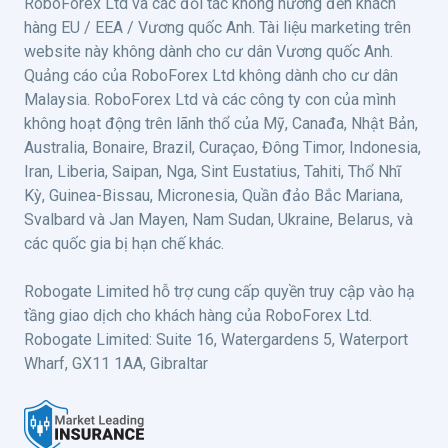
RoboForex Ltd và các đối tác không hướng đến khách
hàng EU / EEA / Vương quốc Anh. Tài liệu marketing trên
website này không dành cho cư dân Vương quốc Anh.
Quảng cáo của RoboForex Ltd không dành cho cư dân
Malaysia. RoboForex Ltd và các công ty con của mình
không hoạt động trên lãnh thổ của Mỹ, Canađa, Nhật Bản,
Australia, Bonaire, Brazil, Curaçao, Đông Timor, Indonesia,
Iran, Liberia, Saipan, Nga, Sint Eustatius, Tahiti, Thổ Nhĩ
Kỳ, Guinea-Bissau, Micronesia, Quần đảo Bắc Mariana,
Svalbard và Jan Mayen, Nam Sudan, Ukraine, Belarus, và
các quốc gia bị hạn chế khác.
Robogate Limited hỗ trợ cung cấp quyền truy cập vào hạ
tầng giao dịch cho khách hàng của RoboForex Ltd.
Robogate Limited: Suite 16, Watergardens 5, Waterport
Wharf, GX11 1AA, Gibraltar