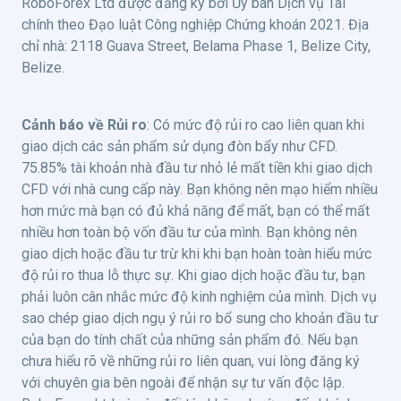
RoboForex Ltd được đăng ký bởi Ủy ban Dịch vụ Tài
chính theo Đạo luật Công nghiệp Chứng khoán 2021. Địa
chỉ nhà: 2118 Guava Street, Belama Phase 1, Belize City,
Belize.
Cảnh báo về Rủi ro
: Có mức độ rủi ro cao liên quan khi
giao dịch các sản phẩm sử dụng đòn bẩy như CFD.
75.85% tài khoản nhà đầu tư nhỏ lẻ mất tiền khi giao dịch
CFD với nhà cung cấp này. Bạn không nên mạo hiểm nhiều
hơn mức mà bạn có đủ khả năng để mất, bạn có thể mất
nhiều hơn toàn bộ vốn đầu tư của mình. Bạn không nên
giao dịch hoặc đầu tư trừ khi khi bạn hoàn toàn hiểu mức
độ rủi ro thua lỗ thực sự. Khi giao dịch hoặc đầu tư, bạn
phải luôn cân nhắc mức độ kinh nghiệm của mình. Dịch vụ
sao chép giao dịch ngụ ý rủi ro bổ sung cho khoản đầu tư
của bạn do tính chất của những sản phẩm đó. Nếu bạn
chưa hiểu rõ về những rủi ro liên quan, vui lòng đăng ký
với chuyên gia bên ngoài để nhận sự tư vấn độc lập.