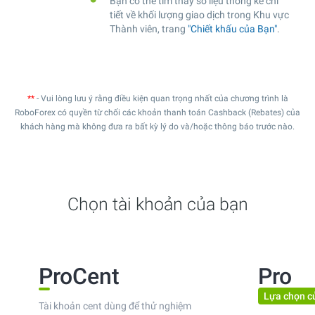
Bạn có thể tìm thấy số liệu thống kê chi
tiết về khối lượng giao dịch trong Khu vực
Thành viên, trang
"Chiết khấu của Bạn"
.
**
- Vui lòng lưu ý rằng điều kiện quan trọng nhất của chương trình là
RoboForex có quyền từ chối các khoản thanh toán Cashback (Rebates) của
khách hàng mà không đưa ra bất kỳ lý do và/hoặc thông báo trước nào.
Chọn tài khoản của bạn
ProCent
Pro
Lựa chọn c
Tài khoản cent dùng để thử nghiệm