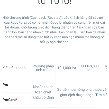
từ 10 lô!
Nhờ chương trình "Cashback (Rebates)", các khách hàng đã xác minh
của RoboForex có cơ hội nhận được lợi nhuận bổ sung trên mọi loại
tài khoản. Khối lượng giao dịch hàng tháng trên tài khoản của bạn
càng lớn, bạn càng nhận được nhiều tiền hoàn lại. Tiền bạn đã nhận
có thể được sử dụng theo bất kỳ cách nào bạn muốn mà không có
bất kỳ hạn chế nào.
Phương pháp
1,000-3,000
nh
Kiểu tài khoản
10-1,000 lot
tính toán
lot
3,
Pro
Khoản thanh
Số tiền hoa hồng phụ thuộc vào
toán chiết
giao dịch được chọn.
Tìm hiể
khấu cố định
ProCent
*