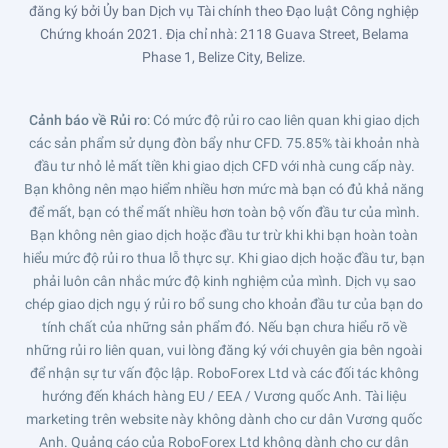
đăng ký bởi Ủy ban Dịch vụ Tài chính theo Đạo luật Công nghiệp
Chứng khoán 2021. Địa chỉ nhà: 2118 Guava Street, Belama
Phase 1, Belize City, Belize.
Cảnh báo về Rủi ro
: Có mức độ rủi ro cao liên quan khi giao dịch
các sản phẩm sử dụng đòn bẩy như CFD. 75.85% tài khoản nhà
đầu tư nhỏ lẻ mất tiền khi giao dịch CFD với nhà cung cấp này.
Bạn không nên mạo hiểm nhiều hơn mức mà bạn có đủ khả năng
để mất, bạn có thể mất nhiều hơn toàn bộ vốn đầu tư của mình.
Bạn không nên giao dịch hoặc đầu tư trừ khi khi bạn hoàn toàn
hiểu mức độ rủi ro thua lỗ thực sự. Khi giao dịch hoặc đầu tư, bạn
phải luôn cân nhắc mức độ kinh nghiệm của mình. Dịch vụ sao
chép giao dịch ngụ ý rủi ro bổ sung cho khoản đầu tư của bạn do
tính chất của những sản phẩm đó. Nếu bạn chưa hiểu rõ về
những rủi ro liên quan, vui lòng đăng ký với chuyên gia bên ngoài
để nhận sự tư vấn độc lập. RoboForex Ltd và các đối tác không
hướng đến khách hàng EU / EEA / Vương quốc Anh. Tài liệu
marketing trên website này không dành cho cư dân Vương quốc
Anh. Quảng cáo của RoboForex Ltd không dành cho cư dân