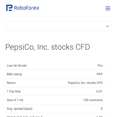
PepsiCo, Inc. stocks CFD
Loại tài khoản
Pro
Biểu tượng
PEP
Name
PepsiCo, Inc. stocks CFD
1 Pip Size
0.01
Size of 1 lot
100 contracts
Avg. spread (pips)
8