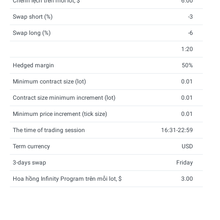
Chênh lệch trên mỗi lot, $
6.00
Swap short (%)
-3
Swap long (%)
-6
1:20
Hedged margin
50%
Minimum contract size (lot)
0.01
Contract size minimum increment (lot)
0.01
Minimum price increment (tick size)
0.01
The time of trading session
16:31-22:59
Term currency
USD
3-days swap
Friday
Hoa hồng Infinity Program trên mỗi lot, $
3.00