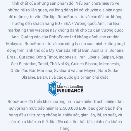
tính chất của những sản phẩm đó. Nếu bạn chưa hiểu rõ về
những rủi ro liên quan, vui lòng đăng ký với chuyên gia bên ngoài
để nhận sự tư vấn độc lập. RoboForex Ltd và các đối tác không
hướng đến khách hàng EU / EEA / Vương quốc Anh. Tài liệu
marketing trên website này không dành cho cư dân Vương quốc
Anh. Quảng cáo của RoboForex Ltd không dành cho cư dân
Malaysia. RoboForex Ltd và các công ty con của mình không hoạt
động trên lãnh thổ của Mỹ, Canađa, Nhật Bản, Australia, Bonaire,
Brazil, Curaçao, Đông Timor, Indonesia, Iran, Liberia, Saipan, Nga,
Sint Eustatius, Tahiti, Thổ Nhĩ Kỳ, Guinea-Bissau, Micronesia,
Quần đảo Bắc Mariana, Svalbard và Jan Mayen, Nam Sudan,
Ukraine, Belarus và các quốc gia bị hạn chế khác.
RoboForex đã triển khai chương trình bảo hiểm Trách nhiệm Dân
sự với hạn mức bảo hiểm là 2.500.000 EUR, bao gồm bảo hiểm
hàng đầu thị trường chống lại thiếu sót, gian lận, lỗi, sơ suất, và
các rủi ro khác có thể dẫn đến các tổn thất tài chính của khách
hàng.