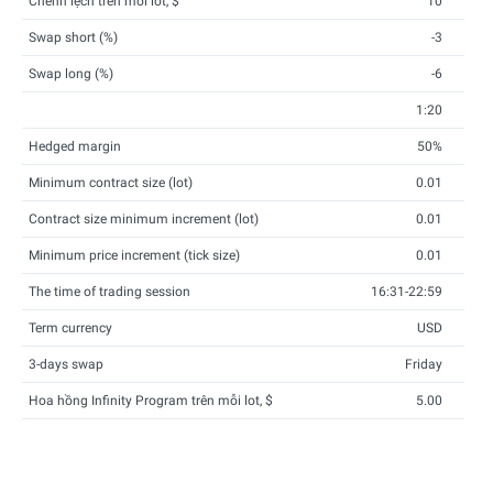
Chênh lệch trên mỗi lot, $
10
Swap short (%)
-3
Swap long (%)
-6
1:20
Hedged margin
50%
Minimum contract size (lot)
0.01
Contract size minimum increment (lot)
0.01
Minimum price increment (tick size)
0.01
The time of trading session
16:31-22:59
Term currency
USD
3-days swap
Friday
Hoa hồng Infinity Program trên mỗi lot, $
5.00