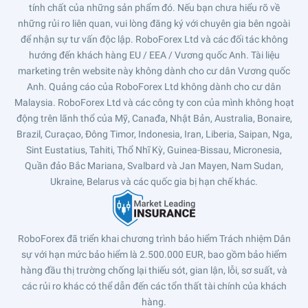
tính chất của những sản phẩm đó. Nếu bạn chưa hiểu rõ về
những rủi ro liên quan, vui lòng đăng ký với chuyên gia bên ngoài
để nhận sự tư vấn độc lập. RoboForex Ltd và các đối tác không
hướng đến khách hàng EU / EEA / Vương quốc Anh. Tài liệu
marketing trên website này không dành cho cư dân Vương quốc
Anh. Quảng cáo của RoboForex Ltd không dành cho cư dân
Malaysia. RoboForex Ltd và các công ty con của mình không hoạt
động trên lãnh thổ của Mỹ, Canađa, Nhật Bản, Australia, Bonaire,
Brazil, Curaçao, Đông Timor, Indonesia, Iran, Liberia, Saipan, Nga,
Sint Eustatius, Tahiti, Thổ Nhĩ Kỳ, Guinea-Bissau, Micronesia,
Quần đảo Bắc Mariana, Svalbard và Jan Mayen, Nam Sudan,
Ukraine, Belarus và các quốc gia bị hạn chế khác.
RoboForex đã triển khai chương trình bảo hiểm Trách nhiệm Dân
sự với hạn mức bảo hiểm là 2.500.000 EUR, bao gồm bảo hiểm
hàng đầu thị trường chống lại thiếu sót, gian lận, lỗi, sơ suất, và
các rủi ro khác có thể dẫn đến các tổn thất tài chính của khách
hàng.