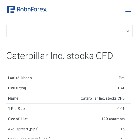
Caterpillar Inc. stocks CFD
Loại tài khoản
Pro
Biểu tượng
CAT
Name
Caterpillar Inc. stocks CFD
1 Pip Size
0.01
Size of 1 lot
100 contracts
Avg. spread (pips)
16