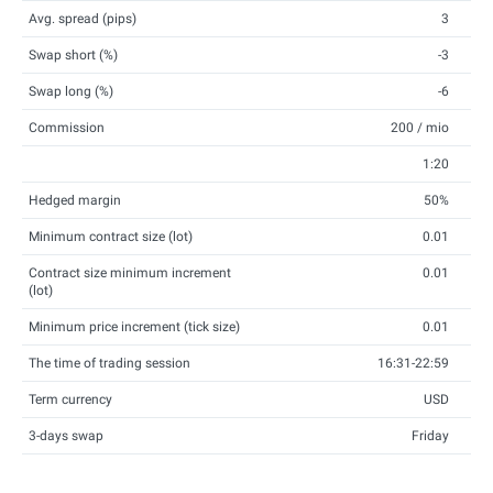
Avg. spread (pips)
3
Swap short (%)
-3
Swap long (%)
-6
Commission
200 / mio
1:20
Hedged margin
50%
Minimum contract size (lot)
0.01
Contract size minimum increment
0.01
(lot)
Minimum price increment (tick size)
0.01
The time of trading session
16:31-22:59
Term currency
USD
3-days swap
Friday