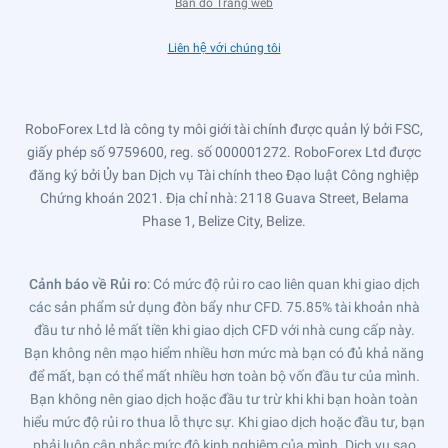
Bản đồ Trang web
Liên hệ với chúng tôi
RoboForex Ltd là công ty môi giới tài chính được quản lý bởi FSC,
giấy phép số 9759600, reg. số 000001272. RoboForex Ltd được
đăng ký bởi Ủy ban Dịch vụ Tài chính theo Đạo luật Công nghiệp
Chứng khoán 2021. Địa chỉ nhà: 2118 Guava Street, Belama
Phase 1, Belize City, Belize.
Cảnh báo về Rủi ro
: Có mức độ rủi ro cao liên quan khi giao dịch
các sản phẩm sử dụng đòn bẩy như CFD. 75.85% tài khoản nhà
đầu tư nhỏ lẻ mất tiền khi giao dịch CFD với nhà cung cấp này.
Bạn không nên mạo hiểm nhiều hơn mức mà bạn có đủ khả năng
để mất, bạn có thể mất nhiều hơn toàn bộ vốn đầu tư của mình.
Bạn không nên giao dịch hoặc đầu tư trừ khi khi bạn hoàn toàn
hiểu mức độ rủi ro thua lỗ thực sự. Khi giao dịch hoặc đầu tư, bạn
phải luôn cân nhắc mức độ kinh nghiệm của mình. Dịch vụ sao