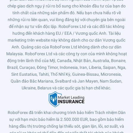
chép giao dịch ngụ ý rủi ro bổ sung cho khoản đầu tư của bạn do
tính chất của những sản phẩm đó. Nếu bạn chưa hiểu rõ về
những rủi ro liên quan, vui lòng đăng ký với chuyên gia bên ngoài
để nhận sự tư vấn độc lập. RoboForex Ltd và các đối tác không
hướng đến khách hàng EU / EEA / Vương quốc Anh. Tài liệu
marketing trên website này không dành cho cư dân Vương quốc
Anh. Quảng cáo của RoboForex Ltd không dành cho cư dân
Malaysia. RoboForex Ltd và các công ty con của mình không hoạt
động trên lãnh thổ của Mỹ, Canađa, Nhật Bản, Australia, Bonaire,
Brazil, Curaçao, Đông Timor, Indonesia, Iran, Liberia, Saipan, Nga,
Sint Eustatius, Tahiti, Thổ Nhĩ Kỳ, Guinea-Bissau, Micronesia,
Quần đảo Bắc Mariana, Svalbard và Jan Mayen, Nam Sudan,
Ukraine, Belarus và các quốc gia bị hạn chế khác.
RoboForex đã triển khai chương trình bảo hiểm Trách nhiệm Dân
sự với hạn mức bảo hiểm là 2.500.000 EUR, bao gồm bảo hiểm
hàng đầu thị trường chống lại thiếu sót, gian lận, lỗi, sơ suất, và