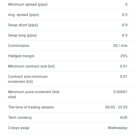
Minimum spread (pips)
0
Avg. spread (pips)
0.9
Swap short (pips)
-0.9
Swap long (pips)
-0.5
Commission
20 / mio
Hedged margin
25%
Minimum contract size (lot)
0.01
Contract size minimum
0.01
increment (lot)
Minimum price increment (tick
0.00001
size)
The time of trading session
00:05 - 23:55
Term currency
AUD
3-days swap
Wednesday