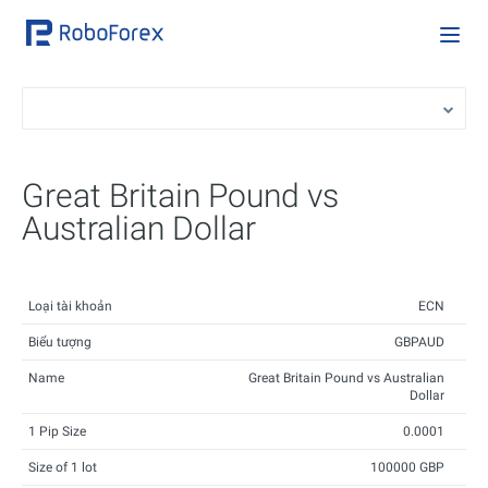
Great Britain Pound vs
Australian Dollar
Loại tài khoản
ECN
Biểu tượng
GBPAUD
Name
Great Britain Pound vs Australian
Dollar
1 Pip Size
0.0001
Size of 1 lot
100000 GBP