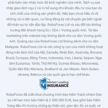
phải luôn cân nhắc mức độ kinh nghiệm của mình. Dịch vụ sao
chép giao dịch ngụ ý rủi ro bổ sung cho khoản đầu tư của bạn do
tính chất của những sản phẩm đó. Nếu bạn chưa hiểu rõ về
những rủi ro liên quan, vui lòng đăng ký với chuyên gia bên ngoài
để nhận sự tư vấn độc lập. RoboForex Ltd và các đối tác không
hướng đến khách hàng EU / EEA / Vương quốc Anh. Tài liệu
marketing trên website này không dành cho cư dân Vương quốc
Anh. Quảng cáo của RoboForex Ltd không dành cho cư dân
Malaysia. RoboForex Ltd và các công ty con của mình không hoạt
động trên lãnh thổ của Mỹ, Canađa, Nhật Bản, Australia, Bonaire,
Brazil, Curaçao, Đông Timor, Indonesia, Iran, Liberia, Saipan, Nga,
Sint Eustatius, Tahiti, Thổ Nhĩ Kỳ, Guinea-Bissau, Micronesia,
Quần đảo Bắc Mariana, Svalbard và Jan Mayen, Nam Sudan,
Ukraine, Belarus và các quốc gia bị hạn chế khác.
RoboForex đã triển khai chương trình bảo hiểm Trách nhiệm Dân
sự với hạn mức bảo hiểm là 2.500.000 EUR, bao gồm bảo hiểm
hàng đầu thị trường chống lại thiếu sót, gian lận, lỗi, sơ suất, và