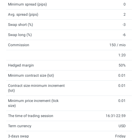
Minimum spread (pips)
0
Avg. spread (pips)
2
Swap short (%)
-3
Swap long (%)
-6
Commission
150 / mio
1:20
Hedged margin
50%
Minimum contract size (lot)
0.01
Contract size minimum increment
0.01
(lot)
Minimum price increment (tick
0.01
size)
The time of trading session
16:31-22:59
Term currency
USD
3-days swap
Friday