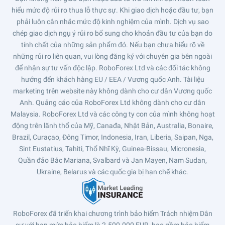
hiểu mức độ rủi ro thua lỗ thực sự. Khi giao dịch hoặc đầu tư, bạn
phải luôn cân nhắc mức độ kinh nghiệm của mình. Dịch vụ sao
chép giao dịch ngụ ý rủi ro bổ sung cho khoản đầu tư của bạn do
tính chất của những sản phẩm đó. Nếu bạn chưa hiểu rõ về
những rủi ro liên quan, vui lòng đăng ký với chuyên gia bên ngoài
để nhận sự tư vấn độc lập. RoboForex Ltd và các đối tác không
hướng đến khách hàng EU / EEA / Vương quốc Anh. Tài liệu
marketing trên website này không dành cho cư dân Vương quốc
Anh. Quảng cáo của RoboForex Ltd không dành cho cư dân
Malaysia. RoboForex Ltd và các công ty con của mình không hoạt
động trên lãnh thổ của Mỹ, Canađa, Nhật Bản, Australia, Bonaire,
Brazil, Curaçao, Đông Timor, Indonesia, Iran, Liberia, Saipan, Nga,
Sint Eustatius, Tahiti, Thổ Nhĩ Kỳ, Guinea-Bissau, Micronesia,
Quần đảo Bắc Mariana, Svalbard và Jan Mayen, Nam Sudan,
Ukraine, Belarus và các quốc gia bị hạn chế khác.
RoboForex đã triển khai chương trình bảo hiểm Trách nhiệm Dân