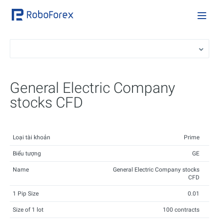
General Electric Company
stocks CFD
Loại tài khoản
Prime
Biểu tượng
GE
Name
General Electric Company stocks
CFD
1 Pip Size
0.01
Size of 1 lot
100 contracts