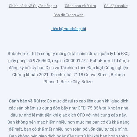
Chính sách về Quyền riêng tư
Cảnh báo về Rủi ro
Cài đặt cookie
Bản đồ Trang web
Liên hệ với chúng tôi
RoboForex Ltd là công ty môi giới tài chính được quản lý bởi FSC,
giấy phép số 9759600, reg. số 000001272. RoboForex Ltd được
đăng ký bởi Ủy ban Dịch vụ Tài chính theo Đạo luật Công nghiệp
Chứng khoán 2021. Địa chỉ nhà: 2118 Guava Street, Belama
Phase 1, Belize City, Belize.
Cảnh báo về Rủi ro
: Có mức độ rủi ro cao liên quan khi giao dịch
các sản phẩm sử dụng đòn bẩy như CFD. 75.85% tài khoản nhà
đầu tư nhỏ lẻ mất tiền khi giao dịch CFD với nhà cung cấp này.
Bạn không nên mạo hiểm nhiều hơn mức mà bạn có đủ khả năng
để mất, bạn có thể mất nhiều hơn toàn bộ vốn đầu tư của mình.
Bạn không nên giao dịch hoặc đầu tư trừ khi khi bạn hoàn toàn