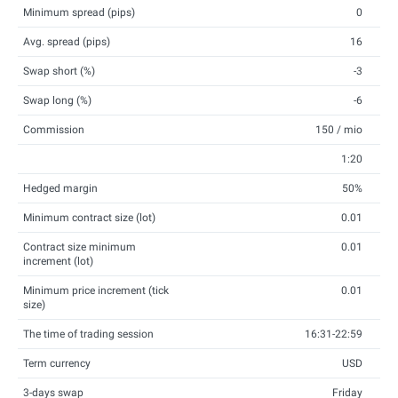
Minimum spread (pips)
0
Avg. spread (pips)
16
Swap short (%)
-3
Swap long (%)
-6
Commission
150 / mio
1:20
Hedged margin
50%
Minimum contract size (lot)
0.01
Contract size minimum
0.01
increment (lot)
Minimum price increment (tick
0.01
size)
The time of trading session
16:31-22:59
Term currency
USD
3-days swap
Friday