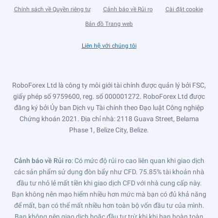
Chính sách về Quyền riêng tư
Cảnh báo về Rủi ro
Cài đặt cookie
Bản đồ Trang web
Liên hệ với chúng tôi
RoboForex Ltd là công ty môi giới tài chính được quản lý bởi FSC,
giấy phép số 9759600, reg. số 000001272. RoboForex Ltd được
đăng ký bởi Ủy ban Dịch vụ Tài chính theo Đạo luật Công nghiệp
Chứng khoán 2021. Địa chỉ nhà: 2118 Guava Street, Belama
Phase 1, Belize City, Belize.
Cảnh báo về Rủi ro
: Có mức độ rủi ro cao liên quan khi giao dịch
các sản phẩm sử dụng đòn bẩy như CFD. 75.85% tài khoản nhà
đầu tư nhỏ lẻ mất tiền khi giao dịch CFD với nhà cung cấp này.
Bạn không nên mạo hiểm nhiều hơn mức mà bạn có đủ khả năng
để mất, bạn có thể mất nhiều hơn toàn bộ vốn đầu tư của mình.
Bạn không nên giao dịch hoặc đầu tư trừ khi khi bạn hoàn toàn