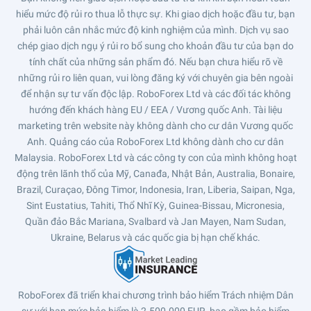
hiểu mức độ rủi ro thua lỗ thực sự. Khi giao dịch hoặc đầu tư, bạn
phải luôn cân nhắc mức độ kinh nghiệm của mình. Dịch vụ sao
chép giao dịch ngụ ý rủi ro bổ sung cho khoản đầu tư của bạn do
tính chất của những sản phẩm đó. Nếu bạn chưa hiểu rõ về
những rủi ro liên quan, vui lòng đăng ký với chuyên gia bên ngoài
để nhận sự tư vấn độc lập. RoboForex Ltd và các đối tác không
hướng đến khách hàng EU / EEA / Vương quốc Anh. Tài liệu
marketing trên website này không dành cho cư dân Vương quốc
Anh. Quảng cáo của RoboForex Ltd không dành cho cư dân
Malaysia. RoboForex Ltd và các công ty con của mình không hoạt
động trên lãnh thổ của Mỹ, Canađa, Nhật Bản, Australia, Bonaire,
Brazil, Curaçao, Đông Timor, Indonesia, Iran, Liberia, Saipan, Nga,
Sint Eustatius, Tahiti, Thổ Nhĩ Kỳ, Guinea-Bissau, Micronesia,
Quần đảo Bắc Mariana, Svalbard và Jan Mayen, Nam Sudan,
Ukraine, Belarus và các quốc gia bị hạn chế khác.
RoboForex đã triển khai chương trình bảo hiểm Trách nhiệm Dân