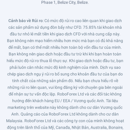
Phase 1, Belize City, Belize.
Cảnh báo về Rủi ro
: Có mức độ rủi ro cao liên quan khi giao dịch
các sản phẩm sử dụng đòn bẩy như CFD. 75.85% tài khoản nhà
đầu tư nhỏ lẻ mất tiền khi giao dịch CFD với nhà cung cấp này.
Bạn không nên mạo hiểm nhiều hơn mức mà bạn có đủ khả năng
để mất, bạn có thể mất nhiều hơn toàn bộ vốn đầu tư của mình.
Bạn không nên giao dịch hoặc đầu tư trừ khi khi bạn hoàn toàn
hiểu mức độ rủi ro thua lỗ thực sự. Khi giao dịch hoặc đầu tư, bạn
phải luôn cân nhắc mức độ kinh nghiệm của mình. Dịch vụ sao
chép giao dịch ngụ ý rủi ro bổ sung cho khoản đầu tư của bạn do
tính chất của những sản phẩm đó. Nếu bạn chưa hiểu rõ về
những rủi ro liên quan, vui lòng đăng ký với chuyên gia bên ngoài
để nhận sự tư vấn độc lập. RoboForex Ltd và các đối tác không
hướng đến khách hàng EU / EEA / Vương quốc Anh. Tài liệu
marketing trên website này không dành cho cư dân Vương quốc
Anh. Quảng cáo của RoboForex Ltd không dành cho cư dân
Malaysia. RoboForex Ltd và các công ty con của mình không hoạt
động trên lãnh thổ của Mỹ, Canađa, Nhật Bản, Australia, Bonaire,