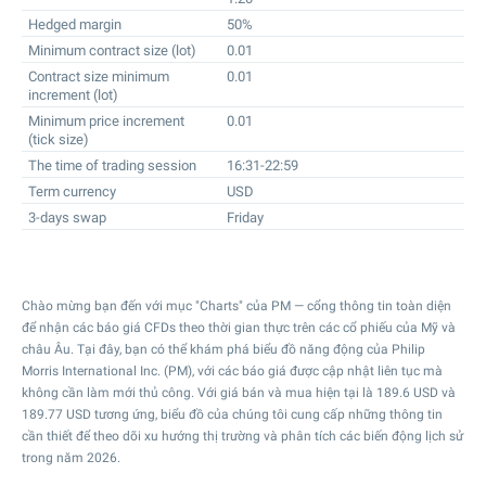
Hedged margin
50%
Minimum contract size (lot)
0.01
Contract size minimum
0.01
increment (lot)
Minimum price increment
0.01
(tick size)
The time of trading session
16:31-22:59
Term currency
USD
3-days swap
Friday
Chào mừng bạn đến với mục "Charts" của PM — cổng thông tin toàn diện
để nhận các báo giá CFDs theo thời gian thực trên các cổ phiếu của Mỹ và
châu Âu. Tại đây, bạn có thể khám phá biểu đồ năng động của Philip
Morris International Inc. (PM), với các báo giá được cập nhật liên tục mà
không cần làm mới thủ công. Với giá bán và mua hiện tại là
189.6
USD và
189.77
USD tương ứng, biểu đồ của chúng tôi cung cấp những thông tin
cần thiết để theo dõi xu hướng thị trường và phân tích các biến động lịch sử
trong năm 2026.