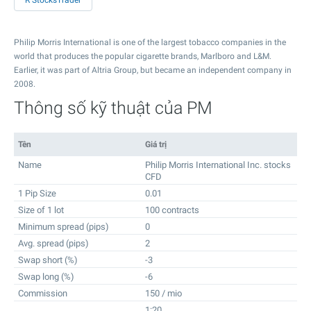
R StocksTrader
Philip Morris International is one of the largest tobacco companies in the
world that produces the popular cigarette brands, Marlboro and L&M.
Earlier, it was part of Altria Group, but became an independent company in
2008.
Thông số kỹ thuật của PM
Tên
Giá trị
Name
Philip Morris International Inc. stocks
CFD
1 Pip Size
0.01
Size of 1 lot
100 contracts
Minimum spread (pips)
0
Avg. spread (pips)
2
Swap short (%)
-3
Swap long (%)
-6
Commission
150 / mio
1:20