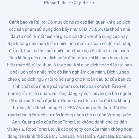
Phase 1, Belize City, Belize.
Cảnh báo về Rủi ro
: Có mức độ rủi ro cao liên quan khi giao dịch
các sản phẩm sử dụng đòn bẩy như CFD. 75.85% tài khoản nhà
đầu tư nhỏ lẻ mất tiền khi giao dịch CFD với nhà cung cấp này.
Bạn không nên mạo hiểm nhiều hơn mức mà bạn có đủ khả năng
để mất, bạn có thể mất nhiều hơn toàn bộ vốn đầu tư của mình.
Bạn không nên giao dịch hoặc đầu tư trừ khi khi bạn hoàn toàn
hiểu mức độ rủi ro thua lỗ thực sự. Khi giao dịch hoặc đầu tư, bạn
phải luôn cân nhắc mức độ kinh nghiệm của mình. Dịch vụ sao
chép giao dịch ngụ ý rủi ro bổ sung cho khoản đầu tư của bạn do
tính chất của những sản phẩm đó. Nếu bạn chưa hiểu rõ về
những rủi ro liên quan, vui lòng đăng ký với chuyên gia bên ngoài
để nhận sự tư vấn độc lập. RoboForex Ltd và các đối tác không
hướng đến khách hàng EU / EEA / Vương quốc Anh. Tài liệu
marketing trên website này không dành cho cư dân Vương quốc
Anh. Quảng cáo của RoboForex Ltd không dành cho cư dân
Malaysia. RoboForex Ltd và các công ty con của mình không hoạt
động trên lãnh thổ của Mỹ, Canađa, Nhật Bản, Australia, Bonaire,