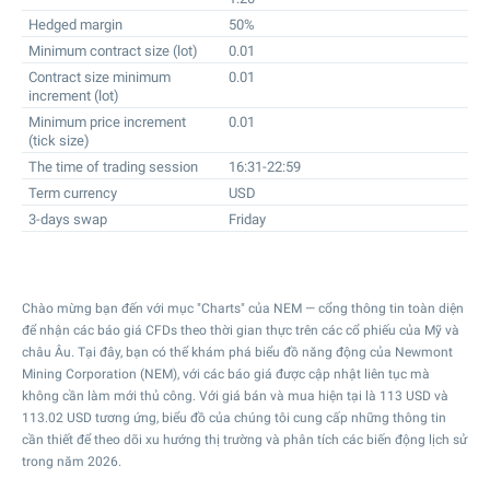
Hedged margin
50%
Minimum contract size (lot)
0.01
Contract size minimum
0.01
increment (lot)
Minimum price increment
0.01
(tick size)
The time of trading session
16:31-22:59
Term currency
USD
3-days swap
Friday
Chào mừng bạn đến với mục "Charts" của NEM — cổng thông tin toàn diện
để nhận các báo giá CFDs theo thời gian thực trên các cổ phiếu của Mỹ và
châu Âu. Tại đây, bạn có thể khám phá biểu đồ năng động của Newmont
Mining Corporation (NEM), với các báo giá được cập nhật liên tục mà
không cần làm mới thủ công. Với giá bán và mua hiện tại là
113
USD và
113.02
USD tương ứng, biểu đồ của chúng tôi cung cấp những thông tin
cần thiết để theo dõi xu hướng thị trường và phân tích các biến động lịch sử
trong năm 2026.