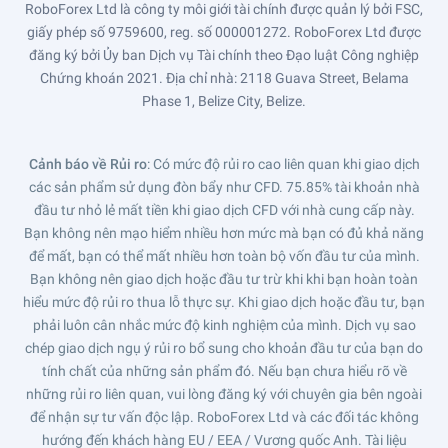
RoboForex Ltd là công ty môi giới tài chính được quản lý bởi FSC,
giấy phép số 9759600, reg. số 000001272. RoboForex Ltd được
đăng ký bởi Ủy ban Dịch vụ Tài chính theo Đạo luật Công nghiệp
Chứng khoán 2021. Địa chỉ nhà: 2118 Guava Street, Belama
Phase 1, Belize City, Belize.
Cảnh báo về Rủi ro
: Có mức độ rủi ro cao liên quan khi giao dịch
các sản phẩm sử dụng đòn bẩy như CFD. 75.85% tài khoản nhà
đầu tư nhỏ lẻ mất tiền khi giao dịch CFD với nhà cung cấp này.
Bạn không nên mạo hiểm nhiều hơn mức mà bạn có đủ khả năng
để mất, bạn có thể mất nhiều hơn toàn bộ vốn đầu tư của mình.
Bạn không nên giao dịch hoặc đầu tư trừ khi khi bạn hoàn toàn
hiểu mức độ rủi ro thua lỗ thực sự. Khi giao dịch hoặc đầu tư, bạn
phải luôn cân nhắc mức độ kinh nghiệm của mình. Dịch vụ sao
chép giao dịch ngụ ý rủi ro bổ sung cho khoản đầu tư của bạn do
tính chất của những sản phẩm đó. Nếu bạn chưa hiểu rõ về
những rủi ro liên quan, vui lòng đăng ký với chuyên gia bên ngoài
để nhận sự tư vấn độc lập. RoboForex Ltd và các đối tác không
hướng đến khách hàng EU / EEA / Vương quốc Anh. Tài liệu