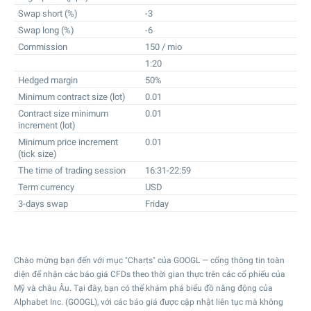
Swap short (%)
-3
Swap long (%)
-6
Commission
150 / mio
1:20
Hedged margin
50%
Minimum contract size (lot)
0.01
Contract size minimum
0.01
increment (lot)
Minimum price increment
0.01
(tick size)
The time of trading session
16:31-22:59
Term currency
USD
3-days swap
Friday
Chào mừng bạn đến với mục "Charts" của GOOGL — cổng thông tin toàn
diện để nhận các báo giá CFDs theo thời gian thực trên các cổ phiếu của
Mỹ và châu Âu. Tại đây, bạn có thể khám phá biểu đồ năng động của
Alphabet Inc. (GOOGL), với các báo giá được cập nhật liên tục mà không