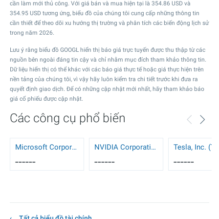
cần làm mới thủ công. Với giá bán và mua hiện tại là
354.86
USD và
354.95
USD tương ứng, biểu đồ của chúng tôi cung cấp những thông tin
cần thiết để theo dõi xu hướng thị trường và phân tích các biến động lịch sử
trong năm 2026.
Lưu ý rằng biểu đồ GOOGL hiển thị báo giá trực tuyến được thu thập từ các
nguồn bên ngoài đáng tin cậy và chỉ nhằm mục đích tham khảo thông tin.
Dữ liệu hiển thị có thể khác với các báo giá thực tế hoặc giá thực hiện trên
nền tảng của chúng tôi, vì vậy hãy luôn kiểm tra chi tiết trước khi đưa ra
quyết định giao dịch. Để có những cập nhật mới nhất, hãy tham khảo báo
giá cổ phiếu được cập nhật.
Các công cụ phổ biến
Microsoft Corporation (MSFT)
NVIDIA Corporation (NVDA)
Tesla, Inc. (T
------
------
------
Tất cả biểu đồ tài chính