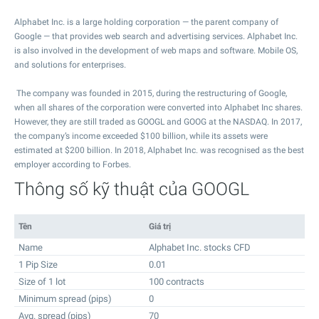
Alphabet Inc. is a large holding corporation — the parent company of
Google — that provides web search and advertising services. Alphabet Inc.
is also involved in the development of web maps and software. Mobile OS,
and solutions for enterprises.
The company was founded in 2015, during the restructuring of Google,
when all shares of the corporation were converted into Alphabet Inc shares.
However, they are still traded as GOOGL and GOOG at the NASDAQ. In 2017,
the company’s income exceeded $100 billion, while its assets were
estimated at $200 billion. In 2018, Alphabet Inc. was recognised as the best
employer according to Forbes.
Thông số kỹ thuật của GOOGL
Tên
Giá trị
Name
Alphabet Inc. stocks CFD
1 Pip Size
0.01
Size of 1 lot
100 contracts
Minimum spread (pips)
0
Avg. spread (pips)
70