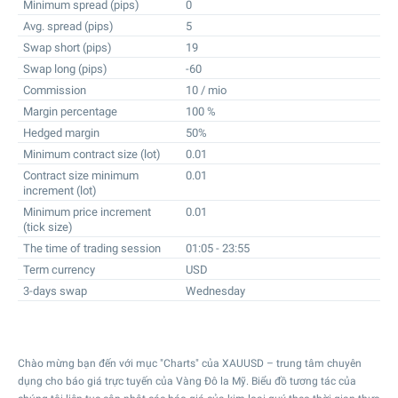
Minimum spread (pips)
0
Avg. spread (pips)
5
Swap short (pips)
19
Swap long (pips)
-60
Commission
10 / mio
Margin percentage
100 %
Hedged margin
50%
Minimum contract size (lot)
0.01
Contract size minimum
0.01
increment (lot)
Minimum price increment
0.01
(tick size)
The time of trading session
01:05 - 23:55
Term currency
USD
3-days swap
Wednesday
Chào mừng bạn đến với mục "Charts" của XAUUSD – trung tâm chuyên
dụng cho báo giá trực tuyến của Vàng Đô la Mỹ. Biểu đồ tương tác của