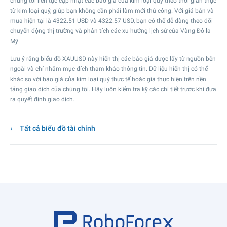
chúng tôi liên tục cập nhật các báo giá của kim loại quý theo thời gian thực
từ kim loại quý, giúp bạn không cần phải làm mới thủ công. Với giá bán và
mua hiện tại là
4322.51
USD và
4322.57
USD, bạn có thể dễ dàng theo dõi
chuyển động thị trường và phân tích các xu hướng lịch sử của Vàng Đô la
Mỹ.
Lưu ý rằng biểu đồ XAUUSD này hiển thị các báo giá được lấy từ nguồn bên
ngoài và chỉ nhằm mục đích tham khảo thông tin. Dữ liệu hiển thị có thể
khác so với báo giá của kim loại quý thực tế hoặc giá thực hiện trên nền
tảng giao dịch của chúng tôi. Hãy luôn kiểm tra kỹ các chi tiết trước khi đưa
ra quyết định giao dịch.
Tất cả biểu đồ tài chính