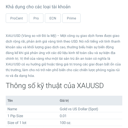
Khả dụng cho các loại tài khoản
ProCent
Pro
ECN
Prime
XAU/USD (Vàng so với Đô la Mỹ) – Một công cụ giao dịch forex được giao
dịch rộng rãi, phản ánh giá vàng tính theo USD. Nó nổi tiếng với tính thanh
khoản sâu và khối lượng giao dịch cao, thường biểu hiện sự biến động
đáng kể khi giá phản ứng với các dữ liệu kinh tế toàn cầu và sự kiện địa
chính trị. Vị thế của vàng như một tài sản trú ẩn an toàn có nghĩa là
XAU/USD có xu hướng giữ hoặc tăng giá trị trong các giai đoạn bất ổn của
thị trường, làm cho nó trở nên phổ biến cho các chiến lược phòng ngừa rủi
ro và đa dạng hóa.
Thông số kỹ thuật của XAUUSD
Tên
Giá trị
Name
Gold vs US Dollar (Spot)
1 Pip Size
0.01
Size of 1 lot
100 oz.