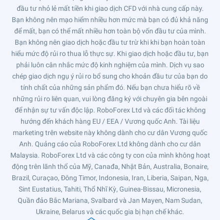
đầu tư nhỏ lẻ mất tiền khi giao dịch CFD với nhà cung cấp này.
Bạn không nên mạo hiểm nhiều hơn mức mà bạn có đủ khả năng
để mất, bạn có thể mất nhiều hơn toàn bộ vốn đầu tư của mình.
Bạn không nên giao dịch hoặc đầu tư trừ khi khi bạn hoàn toàn
hiểu mức độ rủi ro thua lỗ thực sự. Khi giao dịch hoặc đầu tư, bạn
phải luôn cân nhắc mức độ kinh nghiệm của mình. Dịch vụ sao
chép giao dịch ngụ ý rủi ro bổ sung cho khoản đầu tư của bạn do
tính chất của những sản phẩm đó. Nếu bạn chưa hiểu rõ về
những rủi ro liên quan, vui lòng đăng ký với chuyên gia bên ngoài
để nhận sự tư vấn độc lập. RoboForex Ltd và các đối tác không
hướng đến khách hàng EU / EEA / Vương quốc Anh. Tài liệu
marketing trên website này không dành cho cư dân Vương quốc
Anh. Quảng cáo của RoboForex Ltd không dành cho cư dân
Malaysia. RoboForex Ltd và các công ty con của mình không hoạt
động trên lãnh thổ của Mỹ, Canađa, Nhật Bản, Australia, Bonaire,
Brazil, Curaçao, Đông Timor, Indonesia, Iran, Liberia, Saipan, Nga,
Sint Eustatius, Tahiti, Thổ Nhĩ Kỳ, Guinea-Bissau, Micronesia,
Quần đảo Bắc Mariana, Svalbard và Jan Mayen, Nam Sudan,
Ukraine, Belarus và các quốc gia bị hạn chế khác.