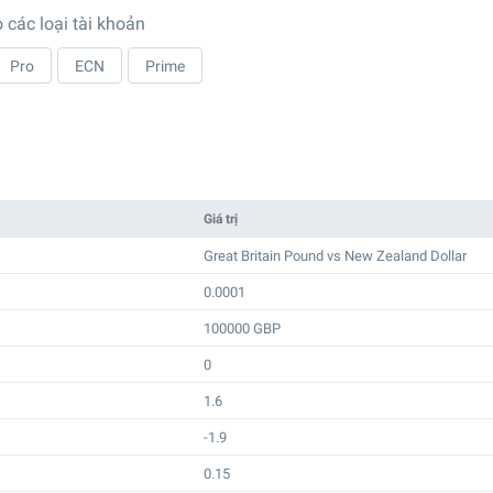
 các loại tài khoản
Pro
ECN
Prime
Giá trị
Great Britain Pound vs New Zealand Dollar
0.0001
100000 GBP
0
1.6
-1.9
0.15