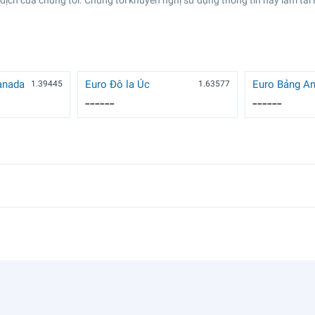
 dịch của chúng tôi. Chúng tôi khuyến nghị sử dụng thông tin này làm tài l
anada
Euro Đô la Úc
Euro Bảng A
1.39445
1.63577
------
------