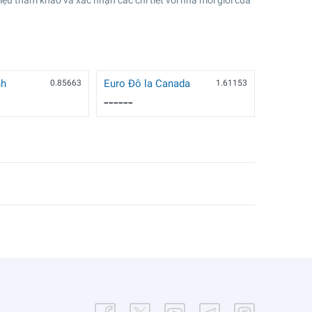
iệu tham khảo và xác nhận các chi tiết với nhà môi giới của
nh
Euro Đô la Canada
0.85663
1.61153
------