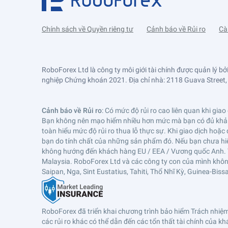
Chính sách về Quyền riêng tư
Cảnh báo về Rủi ro
Cà
RoboForex Ltd là công ty môi giới tài chính được quản lý 
nghiệp Chứng khoán 2021. Địa chỉ nhà: 2118 Guava Street, B
Cảnh báo về Rủi ro
: Có mức độ rủi ro cao liên quan khi gi
Bạn không nên mạo hiểm nhiều hơn mức mà bạn có đủ khả nă
toàn hiểu mức độ rủi ro thua lỗ thực sự. Khi giao dịch hoặ
bạn do tính chất của những sản phẩm đó. Nếu bạn chưa hiểu 
không hướng đến khách hàng EU / EEA / Vương quốc Anh. 
Malaysia. RoboForex Ltd và các công ty con của mình không 
Saipan, Nga, Sint Eustatius, Tahiti, Thổ Nhĩ Kỳ, Guinea-Bi
RoboForex đã triển khai chương trình bảo hiểm Trách nhiệm 
các rủi ro khác có thể dẫn đến các tổn thất tài chính của k