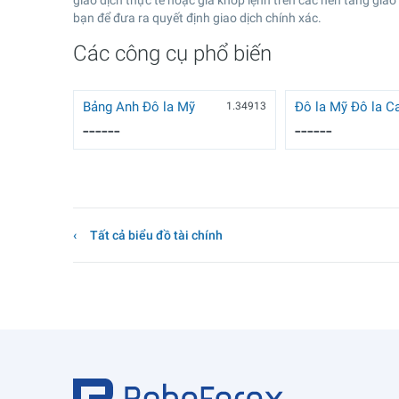
giao dịch thực tế hoặc giá khớp lệnh trên các nền tảng giao
bạn để đưa ra quyết định giao dịch chính xác.
Các công cụ phổ biến
Bảng Anh Đô la Mỹ
Đô la Mỹ Đô la C
1.34913
------
------
Tất cả biểu đồ tài chính