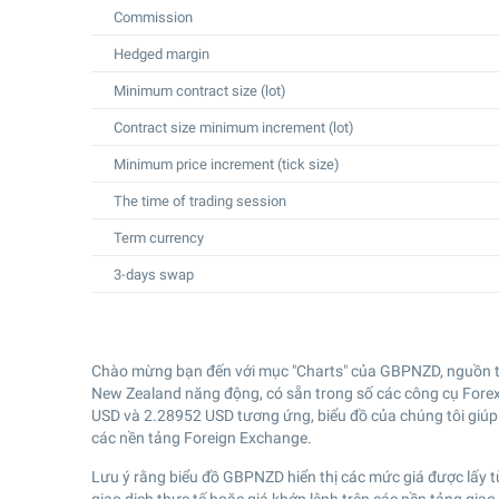
Commission
Hedged margin
Minimum contract size (lot)
Contract size minimum increment (lot)
Minimum price increment (tick size)
The time of trading session
Term currency
3-days swap
Chào mừng bạn đến với mục "Charts" của GBPNZD, nguồn thô
New Zealand năng động, có sẵn trong số các công cụ Forex hà
USD và
2.28952
USD tương ứng, biểu đồ của chúng tôi giúp 
các nền tảng Foreign Exchange.
Lưu ý rằng biểu đồ GBPNZD hiển thị các mức giá được lấy t