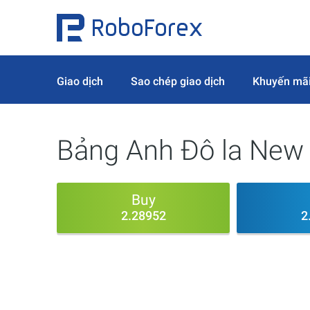
Giao dịch
Sao chép giao dịch
Khuyến mã
Bảng Anh Đô la New
Buy
2.28952
2