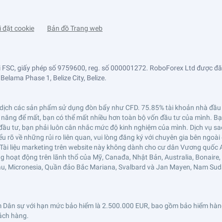
i đặt cookie
Bản đồ Trang web
bởi FSC, giấy phép số 9759600, reg. số 000001272. RoboForex Ltd được đă
elama Phase 1, Belize City, Belize.
ao dịch các sản phẩm sử dụng đòn bẩy như CFD. 75.85% tài khoản nhà đầu t
ng để mất, bạn có thể mất nhiều hơn toàn bộ vốn đầu tư của mình. Bạn
c đầu tư, bạn phải luôn cân nhắc mức độ kinh nghiệm của mình. Dịch vụ sa
rõ về những rủi ro liên quan, vui lòng đăng ký với chuyên gia bên ngoài
Tài liệu marketing trên website này không dành cho cư dân Vương quốc
hoạt động trên lãnh thổ của Mỹ, Canađa, Nhật Bản, Australia, Bonaire, Br
ssau, Micronesia, Quần đảo Bắc Mariana, Svalbard và Jan Mayen, Nam Suda
Dân sự với hạn mức bảo hiểm là 2.500.000 EUR, bao gồm bảo hiểm hàng đầu 
hách hàng.