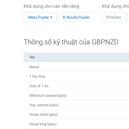
Khả dụng cho các nền tảng
Khả dụng cho
MetaTrader 4
R StocksTrader
ProCent
Thông số kỹ thuật của GBPNZD
Tên
Name
1 Pip Size
Size of 1 lot
Minimum spread (pips)
Avg. spread (pips)
Swap short (pips)
Swap long (pips)