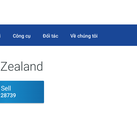
i
Công cụ
Đối tác
Về chúng tôi
 Zealand
Sell
.28739