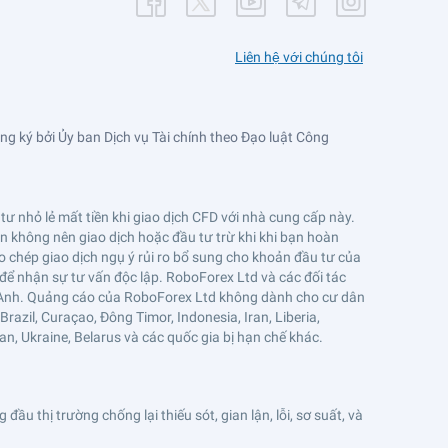
Liên hệ với chúng tôi
ng ký bởi Ủy ban Dịch vụ Tài chính theo Đạo luật Công
ư nhỏ lẻ mất tiền khi giao dịch CFD với nhà cung cấp này.
 không nên giao dịch hoặc đầu tư trừ khi khi bạn hoàn
o chép giao dịch ngụ ý rủi ro bổ sung cho khoản đầu tư của
 để nhận sự tư vấn độc lập. RoboForex Ltd và các đối tác
 Anh. Quảng cáo của RoboForex Ltd không dành cho cư dân
azil, Curaçao, Đông Timor, Indonesia, Iran, Liberia,
n, Ukraine, Belarus và các quốc gia bị hạn chế khác.
thị trường chống lại thiếu sót, gian lận, lỗi, sơ suất, và