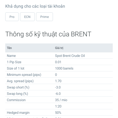
Khả dụng cho các loại tài khoản
Pro
ECN
Prime
Thông số kỹ thuật của BRENT
Tên
Giá trị
Name
Spot Brent Crude Oil
1 Pip Size
0.01
Size of 1 lot
1000 barrels
Minimum spread (pips)
0
Avg. spread (pips)
1.70
Swap short (%)
-3.0
Swap long (%)
-6.0
Commission
35 / mio
1:20
Hedged margin
50%