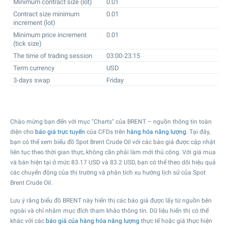
Minimum contract size (lot)
0.01
Contract size minimum
0.01
increment (lot)
Minimum price increment
0.01
(tick size)
The time of trading session
03:00-23:15
Term currency
USD
3-days swap
Friday
Chào mừng bạn đến với mục "Charts" của BRENT – nguồn thông tin toàn
diện cho
báo giá trực tuyến
của CFDs trên
hàng hóa năng lượng
. Tại đây,
bạn có thể xem biểu đồ Spot Brent Crude Oil với các báo giá được cập nhật
liên tục theo thời gian thực, không cần phải làm mới thủ công. Với giá mua
và bán hiện tại ở mức
83.17
USD và
83.2
USD, bạn có thể theo dõi hiệu quả
các chuyển động của thị trường và phân tích xu hướng lịch sử của Spot
Brent Crude Oil.
Lưu ý rằng biểu đồ BRENT này hiển thị các báo giá được lấy từ nguồn bên
ngoài và chỉ nhằm mục đích tham khảo thông tin. Dữ liệu hiển thị có thể
khác với các
báo giá của hàng hóa năng lượng
thực tế hoặc giá thực hiện