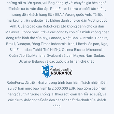
những rủi ro liên quan, vui lòng đăng ký với chuyên gia bên ngoài
để nhận sự tư vấn độc lập. RoboForex Ltd và các đối tác không
hướng đến khách hàng EU / EEA / Vương quốc Anh. Tài liệu
marketing trên website này không dành cho cư dân Vương quốc
Anh. Quảng cáo của RoboForex Ltd không dành cho cư dân
Malaysia. RoboForex Ltd và các công ty con của mình không hoạt
động trên lãnh thổ của Mỹ, Canađa, Nhật Bản, Australia, Bonaire,
Brazil, Curaçao, Đông Timor, Indonesia, Iran, Liberia, Saipan, Nga,
Sint Eustatius, Tahiti, Thổ Nhĩ Kỳ, Guinea-Bissau, Micronesia,
Quần đảo Bắc Mariana, Svalbard và Jan Mayen, Nam Sudan,
Ukraine, Belarus và các quốc gia bị hạn chế khác.
RoboForex đã triển khai chương trình bảo hiểm Trách nhiệm Dân
sự với hạn mức bảo hiểm là 2.500.000 EUR, bao gồm bảo hiểm
hàng đầu thị trường chống lại thiếu sót, gian lận, lỗi, sơ suất, và
các rủi ro khác có thể dẫn đến các tổn thất tài chính của khách
hàng.