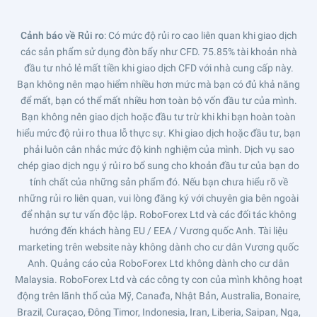
Cảnh báo về Rủi ro
: Có mức độ rủi ro cao liên quan khi giao dịch
các sản phẩm sử dụng đòn bẩy như CFD. 75.85% tài khoản nhà
đầu tư nhỏ lẻ mất tiền khi giao dịch CFD với nhà cung cấp này.
Bạn không nên mạo hiểm nhiều hơn mức mà bạn có đủ khả năng
để mất, bạn có thể mất nhiều hơn toàn bộ vốn đầu tư của mình.
Bạn không nên giao dịch hoặc đầu tư trừ khi khi bạn hoàn toàn
hiểu mức độ rủi ro thua lỗ thực sự. Khi giao dịch hoặc đầu tư, bạn
phải luôn cân nhắc mức độ kinh nghiệm của mình. Dịch vụ sao
chép giao dịch ngụ ý rủi ro bổ sung cho khoản đầu tư của bạn do
tính chất của những sản phẩm đó. Nếu bạn chưa hiểu rõ về
những rủi ro liên quan, vui lòng đăng ký với chuyên gia bên ngoài
để nhận sự tư vấn độc lập. RoboForex Ltd và các đối tác không
hướng đến khách hàng EU / EEA / Vương quốc Anh. Tài liệu
marketing trên website này không dành cho cư dân Vương quốc
Anh. Quảng cáo của RoboForex Ltd không dành cho cư dân
Malaysia. RoboForex Ltd và các công ty con của mình không hoạt
động trên lãnh thổ của Mỹ, Canađa, Nhật Bản, Australia, Bonaire,
Brazil, Curaçao, Đông Timor, Indonesia, Iran, Liberia, Saipan, Nga,