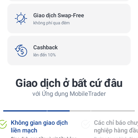
swap
Giao dịch Swap-Free
không phí qua đêm
сashback
Cashback
lên đến 10%
Giao dịch ở bất cứ đâu
với Ứng dụng MobileTrader
Không gian giao dịch
Các chỉ báo ch
liền mạch
nghiệp hàng đầ