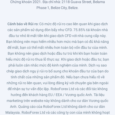
Chứng khoán 2021. Địa chỉ nhà: 2118 Guava Street, Belama
Phase 1, Belize City, Belize.
Cảnh báo về Rủi ro
: Có mức độ rủi ro cao liên quan khi giao dịch
các sản phẩm sử dụng đòn bẩy như CFD. 75.85% tài khoản nhà
đầu tư nhỏ lẻ mất tiền khi giao dịch CFD với nhà cung cấp này.
Bạn không nên mạo hiểm nhiều hơn mức mà bạn có đủ khả năng
để mất, bạn có thể mất nhiều hơn toàn bộ vốn đầu tư của mình.
Bạn không nên giao dịch hoặc đầu tư trừ khi khi bạn hoàn toàn
hiểu mức độ rủi ro thua lỗ thực sự. Khi giao dịch hoặc đầu tư, bạn
phải luôn cân nhắc mức độ kinh nghiệm của mình. Dịch vụ sao
chép giao dịch ngụ ý rủi ro bổ sung cho khoản đầu tư của bạn do
tính chất của những sản phẩm đó. Nếu bạn chưa hiểu rõ về
những rủi ro liên quan, vui lòng đăng ký với chuyên gia bên ngoài
để nhận sự tư vấn độc lập. RoboForex Ltd và các đối tác không
hướng đến khách hàng EU / EEA / Vương quốc Anh. Tài liệu
marketing trên website này không dành cho cư dân Vương quốc
Anh. Quảng cáo của RoboForex Ltd không dành cho cư dân
Malaysia. RoboForex Ltd và các công ty con của mình không hoạt