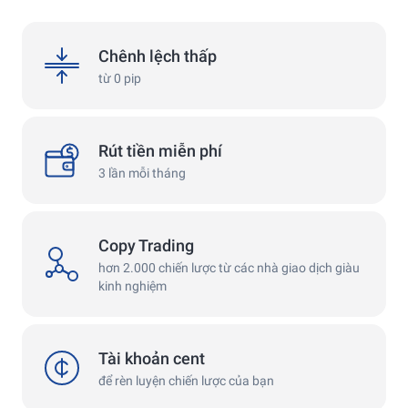
4.7
4.9
spreads
Chênh lệch thấp
từ 0 pip
withdrawals
Rút tiền miễn phí
3 lần mỗi tháng
Copy Trading
copy
hơn 2.000 chiến lược từ các nhà giao dịch giàu
kinh nghiệm
cent
Tài khoản cent
để rèn luyện chiến lược của bạn