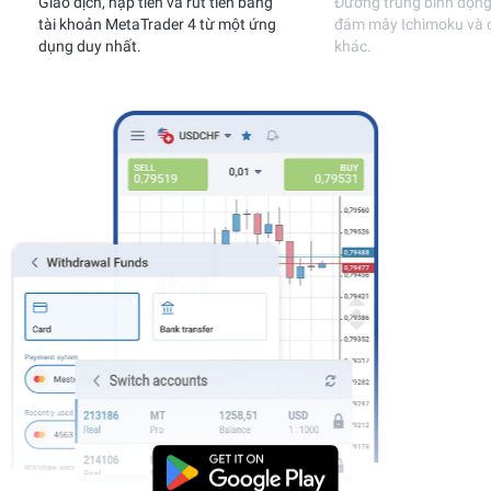
Giao dịch, nạp tiền và rút tiền bằng
Đường trung bình độn
tài khoản MetaTrader 4 từ một ứng
đám mây Ichimoku và c
dụng duy nhất.
khác.