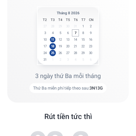
Tháng 8 2026
T2
T3
T4
T5
T6
T7
CN
27
28
29
30
31
1
2
3
4
5
6
7
8
9
10
11
12
13
14
15
16
17
18
19
20
21
22
23
24
25
26
27
28
29
30
31
1
2
3
4
5
6
3 ngày thứ Ba mỗi tháng
Thứ Ba miễn phí tiếp theo sau:
3
N
13
G
Rút tiền tức thì