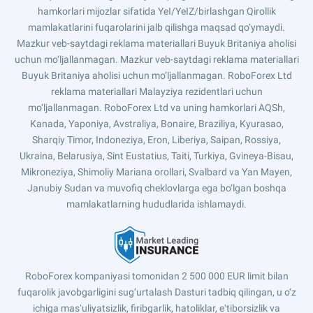
hamkorlari mijozlar sifatida YeI/YeIZ/birlashgan Qirollik
mamlakatlarini fuqarolarini jalb qilishga maqsad qo‘ymaydi.
Mazkur veb-saytdagi reklama materiallari Buyuk Britaniya aholisi
uchun mo‘ljallanmagan. Mazkur veb-saytdagi reklama materiallari
Buyuk Britaniya aholisi uchun mo‘ljallanmagan. RoboForex Ltd
reklama materiallari Malayziya rezidentlari uchun
mo‘ljallanmagan. RoboForex Ltd va uning hamkorlari AQSh,
Kanada, Yaponiya, Avstraliya, Bonaire, Braziliya, Kyurasao,
Sharqiy Timor, Indoneziya, Eron, Liberiya, Saipan, Rossiya,
Ukraina, Belarusiya, Sint Eustatius, Taiti, Turkiya, Gvineya-Bisau,
Mikroneziya, Shimoliy Mariana orollari, Svalbard va Yan Mayen,
Janubiy Sudan va muvofiq cheklovlarga ega bo‘lgan boshqa
mamlakatlarning hududlarida ishlamaydi.
RoboForex kompaniyasi tomonidan 2 500 000 EUR limit bilan
fuqarolik javobgarligini sug‘urtalash Dasturi tadbiq qilingan, u o‘z
ichiga masʼuliyatsizlik, firibgarlik, hatoliklar, eʼtiborsizlik va