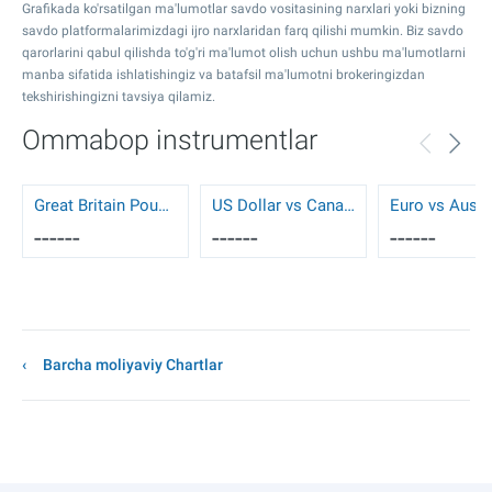
Grafikada ko'rsatilgan ma'lumotlar savdo vositasining narxlari yoki bizning
savdo platformalarimizdagi ijro narxlaridan farq qilishi mumkin. Biz savdo
qarorlarini qabul qilishda to'g'ri ma'lumot olish uchun ushbu ma'lumotlarni
manba sifatida ishlatishingiz va batafsil ma'lumotni brokeringizdan
tekshirishingizni tavsiya qilamiz.
Ommabop instrumentlar
Great Britain Pound vs US Dollar
US Dollar vs Canadian Dollar
------
------
------
Barcha moliyaviy Chartlar