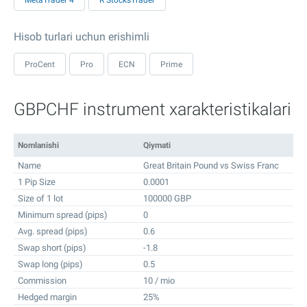
MetaTrader 4
R StocksTrader
Hisob turlari uchun erishimli
ProCent
Pro
ECN
Prime
GBPCHF instrument xarakteristikalari
Nomlanishi
Qiymati
Name
Great Britain Pound vs Swiss Franc
1 Pip Size
0.0001
Size of 1 lot
100000 GBP
Minimum spread (pips)
0
Avg. spread (pips)
0.6
Swap short (pips)
-1.8
Swap long (pips)
0.5
Commission
10 / mio
Hedged margin
25%