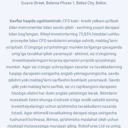
Guava Street, Belama Phase 1, Belize City, Belize.
Xavflar haqida ogohlantirish
: CFD kabi - kredit yelkani qo‘llash
bilan instrumentlar bilan savdo qilish - xavfning yuqori darajasi
bilan bog‘langan. Riteyl-investorlarning 75,85% hisoblari ushbu
provayder bilan CFD savdolarini amalga oshirib, mablag‘larni
yo‘qotadi. O‘zingizga yo‘qotishingiz mumkin bo‘lganga qaraganda
ortig‘iga tavakkal qilish yaramaydi - ehtimol, siz o‘zingizning
investitsiyalaringizni ko‘proq qiymatini yo‘qotib qo‘yishingiz
mumkin. Agar siz o‘zingiz uchraydigan zararlar va tavakkallarning
haqiqiy darajasini oxirigacha anglab yetmaguningizcha, savdo
qilishni yoki mablag‘larni sarflashni boshlash yaramaydi. Savdo
qilib yoki mablag‘larni sarflab, siz o‘z tajribangizni darajasini
hisobga olishni har doim anglab yetishingiz kerak. Bitimlarni
nusxalash tizimi shunga o‘xshash o‘ziga xoslik sababli sizning
investitsiyalaringiz uchun qo‘shimcha tavakkallarni nazarda
tutadi. Agar ehtimolli tavakkalning darajasi sizga oxirigacha
tushunarli bo‘lmasa, iltimos, qo‘shimcha maslahat olish uchun
mustaqil mutaxassisga murojaat qiling. RoboForex Ltd va uning