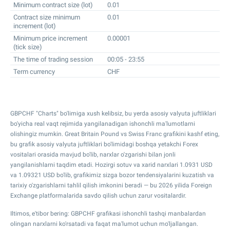
Minimum contract size (lot)
0.01
Contract size minimum
0.01
increment (lot)
Minimum price increment
0.00001
(tick size)
The time of trading session
00:05 - 23:55
Term currency
CHF
GBPCHF "Charts" bo'limiga xush kelibsiz, bu yerda asosiy valyuta juftliklari
bo'yicha real vaqt rejimida yangilanadigan ishonchli ma'lumotlarni
olishingiz mumkin. Great Britain Pound vs Swiss Franc grafikini kashf eting,
bu grafik asosiy valyuta juftliklari bo'limidagi boshqa yetakchi Forex
vositalari orasida mavjud bo'lib, narxlar o'zgarishi bilan jonli
yangilanishlarni taqdim etadi. Hozirgi sotuv va xarid narxlari
1.0931
USD
va
1.09321
USD bo'lib, grafikimiz sizga bozor tendensiyalarini kuzatish va
tarixiy o'zgarishlarni tahlil qilish imkonini beradi — bu 2026 yilida Foreign
Exchange platformalarida savdo qilish uchun zarur vositalardir.
Iltimos, e'tibor bering: GBPCHF grafikasi ishonchli tashqi manbalardan
olingan narxlarni ko'rsatadi va faqat ma'lumot uchun mo'ljallangan.