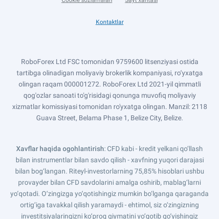
Cookie sozlamalari
Sayt xaritasi
Kontaktlar
RoboForex Ltd FSC tomonidan 9759600 litsenziyasi ostida
tartibga olinadigan moliyaviy brokerlik kompaniyasi, ro‘yxatga
olingan raqam 000001272. RoboForex Ltd 2021-yil qimmatli
qog'ozlar sanoati to'g'risidagi qonunga muvofiq moliyaviy
xizmatlar komissiyasi tomonidan ro'yxatga olingan. Manzil: 2118
Guava Street, Belama Phase 1, Belize City, Belize.
Xavflar haqida ogohlantirish
: CFD kabi - kredit yelkani qo‘llash
bilan instrumentlar bilan savdo qilish - xavfning yuqori darajasi
bilan bog‘langan. Riteyl-investorlarning 75,85% hisoblari ushbu
provayder bilan CFD savdolarini amalga oshirib, mablag‘larni
yo‘qotadi. O‘zingizga yo‘qotishingiz mumkin bo‘lganga qaraganda
ortig‘iga tavakkal qilish yaramaydi - ehtimol, siz o‘zingizning
investitsiyalaringizni ko‘proq qiymatini yo‘qotib qo‘yishingiz