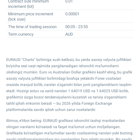
Contract size minimum
0.01
increment (lot)
Minimum price increment
0.00001
(tick size)
The time of trading session
00:05 - 23:55
Term currency
AUD
EURAUD "Charts" bo'limiga xush kelibsiz, bu yerda asosiy valyuta juftliklari
bo'yicha real vaqt rejimida yangilanadigan ishonchli ma'lumotlarni
olishingiz mumkin. Euro vs Australian Dollar grafikini kashf eting, bu grafik
asosiy valyuta juftliklari bo'limidagi boshqa yetakchi Forex vositalari
orasida mavjud bo'lib, narxlar o'zgarishi bilan jonli yangilanishlarni taqdim
etadi. Hozirgi sotuv va xarid narxlari
1.64019
USD va
1.64025
USD bo'lib,
grafikimiz sizga bozor tendensiyalarini kuzatish va tarixiy o'zgarishlarni
tahlil qilish imkonini beradi — bu 2026 yilida Foreign Exchange
platformalarida savdo qilish uchun zarur vositalardir.
Iltimos, e'tibor bering: EURAUD grafikasi ishonchli tashqi manbalardan
olingan narxlarni ko'rsatadi va faqat ma'lumot uchun mo'ljallangan.
Grafikada ko'rsatilgan ma'lumotlar savdo vositasining narxlari yoki bizning
savdo platformalarimizdagi ijro narxlaridan farq qilishi mumkin. Biz savdo