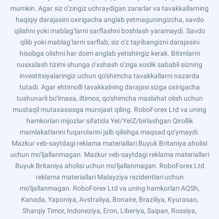
mumkin. Agar siz o‘zingiz uchraydigan zararlar va tavakkallarning
haqiqiy darajasini oxirigacha anglab yetmaguningizcha, savdo
qilishni yoki mablag‘larni sarflashni boshlash yaramaydi. Savdo
qilib yoki mablag‘larni sarflab, siz o‘z tajribangizni darajasini
hisobga olishni har doim anglab yetishingiz kerak. Bitimlarni
nusxalash tizimi shunga o‘xshash o‘ziga xoslik sababli sizning
investitsiyalaringiz uchun qo‘shimcha tavakkallarni nazarda
tutadi. Agar ehtimolli tavakkalning darajasi sizga oxirigacha
tushunarli bo‘lmasa, iltimos, qo‘shimcha maslahat olish uchun
mustaqil mutaxassisga murojaat qiling. RoboForex Ltd va uning
hamkorlari mijozlar sifatida YeI/YeIZ/birlashgan Qirollik
mamlakatlarini fuqarolarini jalb qilishga maqsad qo‘ymaydi.
Mazkur veb-saytdagi reklama materiallari Buyuk Britaniya aholisi
uchun mo‘ljallanmagan. Mazkur veb-saytdagi reklama materiallari
Buyuk Britaniya aholisi uchun mo‘ljallanmagan. RoboForex Ltd
reklama materiallari Malayziya rezidentlari uchun
mo‘ljallanmagan. RoboForex Ltd va uning hamkorlari AQSh,
Kanada, Yaponiya, Avstraliya, Bonaire, Braziliya, Kyurasao,
Sharqiy Timor, Indoneziya, Eron, Liberiya, Saipan, Rossiya,