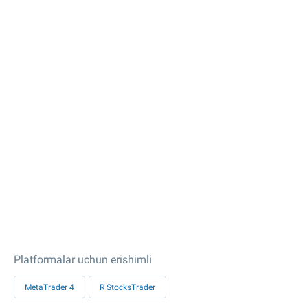
Platformalar uchun erishimli
MetaTrader 4
R StocksTrader