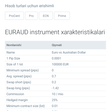
Hisob turlari uchun erishimli
ProCent
Pro
ECN
Prime
EURAUD instrument xarakteristikalari
Nomlanishi
Qiymati
Name
Euro vs Australian Dollar
1 Pip Size
0.0001
Size of 1 lot
100000 EUR
Minimum spread (pips)
0
Avg. spread (pips)
0.7
Swap short (pips)
0.2
Swap long (pips)
-1.42
Commission
10 / mio
Hedged margin
25%
Minimum contract size (lot)
0.01