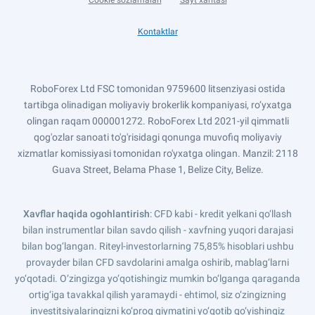
Cookie sozlamalari
Sayt xaritasi
Kontaktlar
RoboForex Ltd FSC tomonidan 9759600 litsenziyasi ostida
tartibga olinadigan moliyaviy brokerlik kompaniyasi, ro‘yxatga
olingan raqam 000001272. RoboForex Ltd 2021-yil qimmatli
qog'ozlar sanoati to'g'risidagi qonunga muvofiq moliyaviy
xizmatlar komissiyasi tomonidan ro'yxatga olingan. Manzil: 2118
Guava Street, Belama Phase 1, Belize City, Belize.
Xavflar haqida ogohlantirish
: CFD kabi - kredit yelkani qo‘llash
bilan instrumentlar bilan savdo qilish - xavfning yuqori darajasi
bilan bog‘langan. Riteyl-investorlarning 75,85% hisoblari ushbu
provayder bilan CFD savdolarini amalga oshirib, mablag‘larni
yo‘qotadi. O‘zingizga yo‘qotishingiz mumkin bo‘lganga qaraganda
ortig‘iga tavakkal qilish yaramaydi - ehtimol, siz o‘zingizning
investitsiyalaringizni ko‘proq qiymatini yo‘qotib qo‘yishingiz