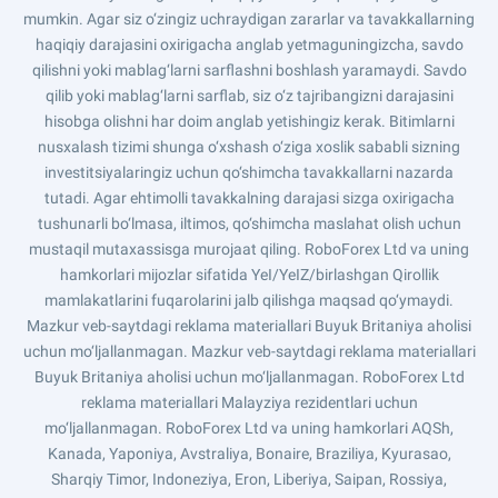
mumkin. Agar siz o‘zingiz uchraydigan zararlar va tavakkallarning
haqiqiy darajasini oxirigacha anglab yetmaguningizcha, savdo
qilishni yoki mablag‘larni sarflashni boshlash yaramaydi. Savdo
qilib yoki mablag‘larni sarflab, siz o‘z tajribangizni darajasini
hisobga olishni har doim anglab yetishingiz kerak. Bitimlarni
nusxalash tizimi shunga o‘xshash o‘ziga xoslik sababli sizning
investitsiyalaringiz uchun qo‘shimcha tavakkallarni nazarda
tutadi. Agar ehtimolli tavakkalning darajasi sizga oxirigacha
tushunarli bo‘lmasa, iltimos, qo‘shimcha maslahat olish uchun
mustaqil mutaxassisga murojaat qiling. RoboForex Ltd va uning
hamkorlari mijozlar sifatida YeI/YeIZ/birlashgan Qirollik
mamlakatlarini fuqarolarini jalb qilishga maqsad qo‘ymaydi.
Mazkur veb-saytdagi reklama materiallari Buyuk Britaniya aholisi
uchun mo‘ljallanmagan. Mazkur veb-saytdagi reklama materiallari
Buyuk Britaniya aholisi uchun mo‘ljallanmagan. RoboForex Ltd
reklama materiallari Malayziya rezidentlari uchun
mo‘ljallanmagan. RoboForex Ltd va uning hamkorlari AQSh,
Kanada, Yaponiya, Avstraliya, Bonaire, Braziliya, Kyurasao,
Sharqiy Timor, Indoneziya, Eron, Liberiya, Saipan, Rossiya,