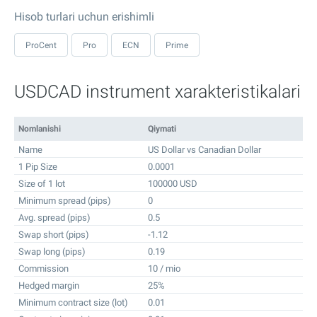
Hisob turlari uchun erishimli
ProCent
Pro
ECN
Prime
USDCAD instrument xarakteristikalari
Nomlanishi
Qiymati
Name
US Dollar vs Canadian Dollar
1 Pip Size
0.0001
Size of 1 lot
100000 USD
Minimum spread (pips)
0
Avg. spread (pips)
0.5
Swap short (pips)
-1.12
Swap long (pips)
0.19
Commission
10 / mio
Hedged margin
25%
Minimum contract size (lot)
0.01