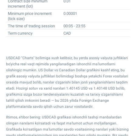
Contract size minimum
0.01
increment (lot)
Minimum price increment
0.00001
(tick size)
The time of trading session
00:05 - 23:55
Term currency
CAD
USDCAD "Charts" bo'limiga xush kelibsiz, bu yerda asosiy valyuta juftliklari
bo'yicha real vaqt rejimida yangilanadigan ishonchli ma'lumotlarni
olishingiz mumkin. US Dollar vs Canadian Dollar grafikini kashf eting, bu
grafik asosiy valyuta juftliklari bo'limidagi boshqa yetakchi Forex vositalari
orasida mavjud bo'lib, narxlar o'zgarishi bilan jonli yangilanishlarni taqdim
etadi. Hozirgi sotuv va xarid narxlari
1.40145
USD va
1.40148
USD bo'lib,
grafikimiz sizga bozor tendensiyalarini kuzatish va tarixiy o'zgarishlarni
tahlil qilish imkonini beradi — bu 2026 yilida Foreign Exchange
platformalarida savdo qilish uchun zarur vositalardir.
Iltimos, e'tibor bering: USDCAD grafikasi ishonchli tashqi manbalardan
olingan narxlarni ko'rsatadi va faqat ma'lumot uchun mo'ljallangan.
Grafikada ko'rsatilgan ma'lumotlar savdo vositasining narxlari yoki bizning
savdo platformalarimizdagi ijro narxlaridan farq qilishi mumkin. Biz savdo