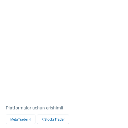
Platformalar uchun erishimli
MetaTrader 4
R StocksTrader