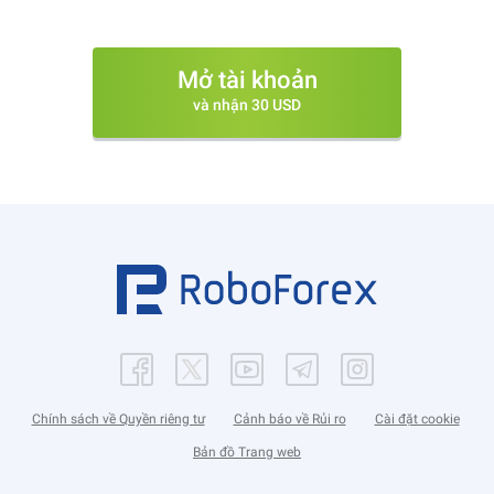
Mở tài khoản
và nhận 30 USD
Chính sách về Quyền riêng tư
Cảnh báo về Rủi ro
Cài đặt cookie
Bản đồ Trang web