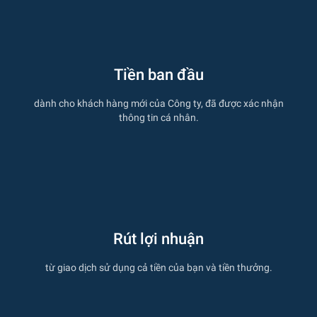
Tiền ban đầu
dành cho khách hàng mới của Công ty, đã được xác nhận
thông tin cá nhân.
Rút lợi nhuận
từ giao dịch sử dụng cả tiền của bạn và tiền thưởng.