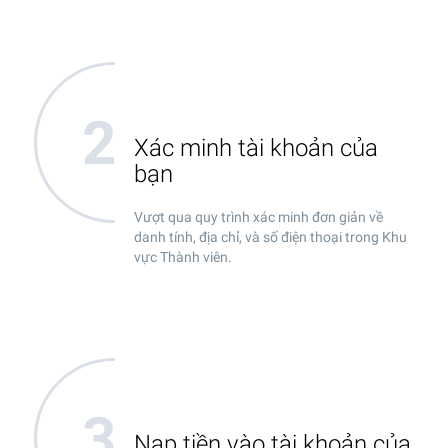
Xác minh tài khoản của
bạn
Vượt qua quy trình xác minh đơn giản về
danh tính, địa chỉ, và số điện thoại trong Khu
vực Thành viên.
Nạp tiền vào tài khoản của