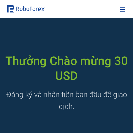
Thưởng Chào mừng 30
USD
Đăng ký và nhận tiền ban đầu để giao
dịch.