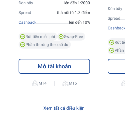
Đòn bẩy
lên đến 1:2000
Đòn bẩy
Spread
thả nổi từ 1.3 điểm
Spread
Cashback
lên đến 10%
Cashback
Rút tiền miễn phí
Swap-Free
Rút tiề
Phần thưởng theo số dư
Phần t
Mở tài khoản
|
Xem tất cả điều kiện