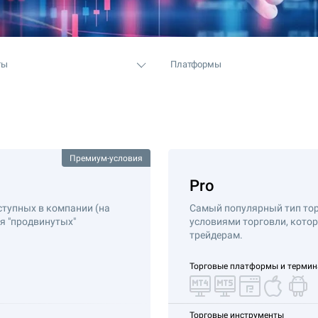
ты
Платформы
Премиум-условия
Pro
ступных в компании (на
Самый популярный тип тор
я "продвинутых"
условиями торговли, кото
трейдерам.
Торговые платформы и терми
Торговые инструменты