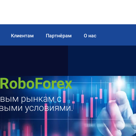
Клиентам
Партнёрам
О нас
 RoboForex
овым рынкам с
выми условиями.