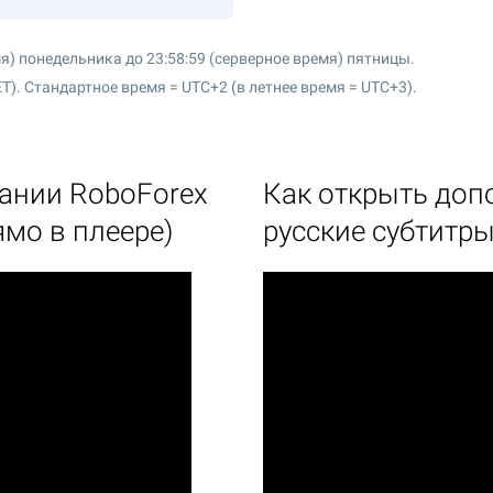
мя) понедельника до 23:58:59 (серверное время) пятницы.
T). Стандартное время = UTC+2 (в летнее время = UTC+3).
пании RoboForex
Как открыть доп
ямо в плеере)
русские субтитры