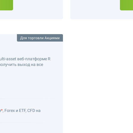
Для торговли Акциями
ti-asset веб-платформе R
получить выход на все
и
*
, Forex и ETF, CFD на