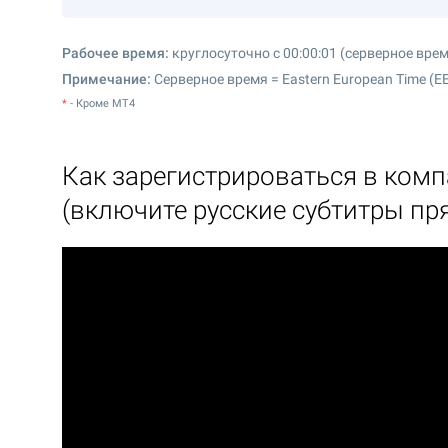
Рабочее время:
круглосуточно с 00:00:01 (серверное вре
Примечание:
Серверное время = Eastern European Time (EE
*
-
Кроме MT4
Как зарегистрироваться в ком
(включите русские субтитры пр