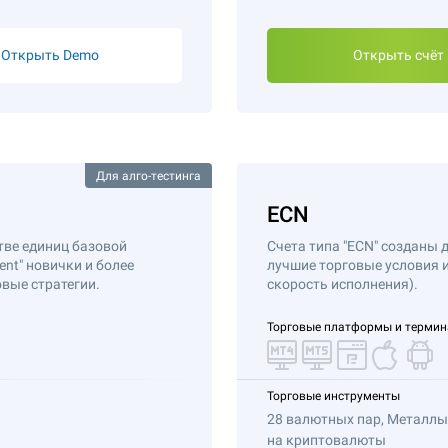
Открыть Demo
Открыть счёт
Для алго-тестинга
ECN
тве единиц базовой
Счета типа "ECN" созданы
Cent" новички и более
лучшие торговые условия 
вые стратегии.
скорость исполнения).
Торговые платформы и терми
Торговые инструменты
28 валютных пар, Металлы,
на криптовалюты