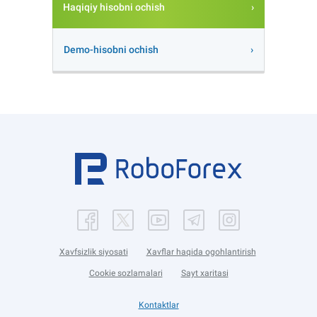
Haqiqiy hisobni ochish
Demo-hisobni ochish
Xavfsizlik siyosati
Xavflar haqida ogohlantirish
Cookie sozlamalari
Sayt xaritasi
Kontaktlar