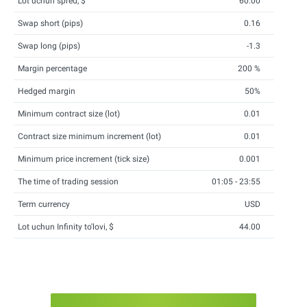
Lot uchun spred, $
60.00
Swap short (pips)
0.16
Swap long (pips)
-1.3
Margin percentage
200 %
Hedged margin
50%
Minimum contract size (lot)
0.01
Contract size minimum increment (lot)
0.01
Minimum price increment (tick size)
0.001
The time of trading session
01:05 - 23:55
Term currency
USD
Lot uchun Infinity to'lovi, $
44.00