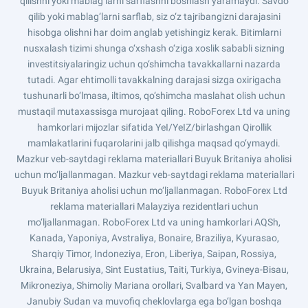
qilishni yoki mablag‘larni sarflashni boshlash yaramaydi. Savdo
qilib yoki mablag‘larni sarflab, siz o‘z tajribangizni darajasini
hisobga olishni har doim anglab yetishingiz kerak. Bitimlarni
nusxalash tizimi shunga o‘xshash o‘ziga xoslik sababli sizning
investitsiyalaringiz uchun qo‘shimcha tavakkallarni nazarda
tutadi. Agar ehtimolli tavakkalning darajasi sizga oxirigacha
tushunarli bo‘lmasa, iltimos, qo‘shimcha maslahat olish uchun
mustaqil mutaxassisga murojaat qiling. RoboForex Ltd va uning
hamkorlari mijozlar sifatida YeI/YeIZ/birlashgan Qirollik
mamlakatlarini fuqarolarini jalb qilishga maqsad qo‘ymaydi.
Mazkur veb-saytdagi reklama materiallari Buyuk Britaniya aholisi
uchun mo‘ljallanmagan. Mazkur veb-saytdagi reklama materiallari
Buyuk Britaniya aholisi uchun mo‘ljallanmagan. RoboForex Ltd
reklama materiallari Malayziya rezidentlari uchun
mo‘ljallanmagan. RoboForex Ltd va uning hamkorlari AQSh,
Kanada, Yaponiya, Avstraliya, Bonaire, Braziliya, Kyurasao,
Sharqiy Timor, Indoneziya, Eron, Liberiya, Saipan, Rossiya,
Ukraina, Belarusiya, Sint Eustatius, Taiti, Turkiya, Gvineya-Bisau,
Mikroneziya, Shimoliy Mariana orollari, Svalbard va Yan Mayen,
Janubiy Sudan va muvofiq cheklovlarga ega bo‘lgan boshqa