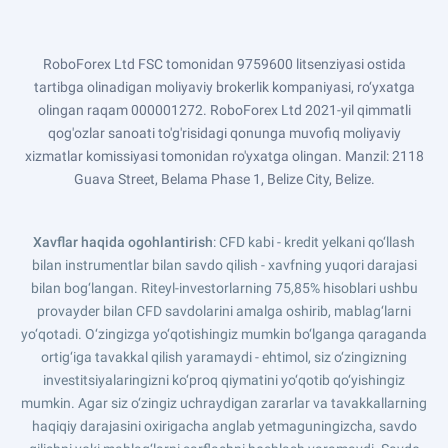
RoboForex Ltd FSC tomonidan 9759600 litsenziyasi ostida
tartibga olinadigan moliyaviy brokerlik kompaniyasi, ro‘yxatga
olingan raqam 000001272. RoboForex Ltd 2021-yil qimmatli
qog'ozlar sanoati to'g'risidagi qonunga muvofiq moliyaviy
xizmatlar komissiyasi tomonidan ro'yxatga olingan. Manzil: 2118
Guava Street, Belama Phase 1, Belize City, Belize.
Xavflar haqida ogohlantirish
: CFD kabi - kredit yelkani qo‘llash
bilan instrumentlar bilan savdo qilish - xavfning yuqori darajasi
bilan bog‘langan. Riteyl-investorlarning 75,85% hisoblari ushbu
provayder bilan CFD savdolarini amalga oshirib, mablag‘larni
yo‘qotadi. O‘zingizga yo‘qotishingiz mumkin bo‘lganga qaraganda
ortig‘iga tavakkal qilish yaramaydi - ehtimol, siz o‘zingizning
investitsiyalaringizni ko‘proq qiymatini yo‘qotib qo‘yishingiz
mumkin. Agar siz o‘zingiz uchraydigan zararlar va tavakkallarning
haqiqiy darajasini oxirigacha anglab yetmaguningizcha, savdo