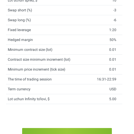
Lot uchun spred, $
10
Swap short (%)
-3
Swap long (%)
-6
Fixed leverage
1:20
Hedged margin
50%
Minimum contract size (lot)
0.01
Contract size minimum increment (lot)
0.01
Minimum price increment (tick size)
0.01
The time of trading session
16:31-22:59
Term currency
USD
Lot uchun Infinity to'lovi, $
5.00