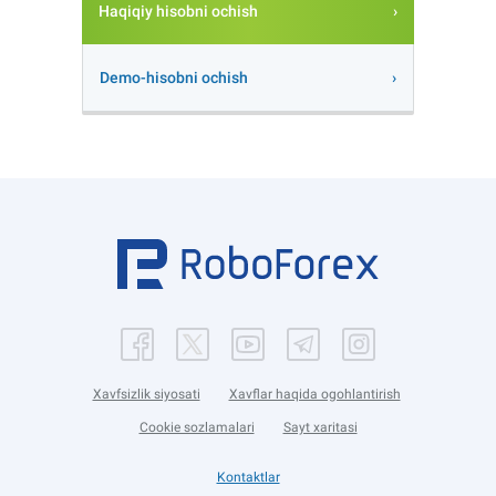
Haqiqiy hisobni ochish
Demo-hisobni ochish
Xavfsizlik siyosati
Xavflar haqida ogohlantirish
Cookie sozlamalari
Sayt xaritasi
Kontaktlar