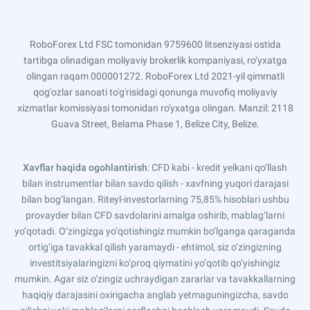
RoboForex Ltd FSC tomonidan 9759600 litsenziyasi ostida
tartibga olinadigan moliyaviy brokerlik kompaniyasi, ro‘yxatga
olingan raqam 000001272. RoboForex Ltd 2021-yil qimmatli
qog'ozlar sanoati to'g'risidagi qonunga muvofiq moliyaviy
xizmatlar komissiyasi tomonidan ro'yxatga olingan. Manzil: 2118
Guava Street, Belama Phase 1, Belize City, Belize.
Xavflar haqida ogohlantirish
: CFD kabi - kredit yelkani qo‘llash
bilan instrumentlar bilan savdo qilish - xavfning yuqori darajasi
bilan bog‘langan. Riteyl-investorlarning 75,85% hisoblari ushbu
provayder bilan CFD savdolarini amalga oshirib, mablag‘larni
yo‘qotadi. O‘zingizga yo‘qotishingiz mumkin bo‘lganga qaraganda
ortig‘iga tavakkal qilish yaramaydi - ehtimol, siz o‘zingizning
investitsiyalaringizni ko‘proq qiymatini yo‘qotib qo‘yishingiz
mumkin. Agar siz o‘zingiz uchraydigan zararlar va tavakkallarning
haqiqiy darajasini oxirigacha anglab yetmaguningizcha, savdo