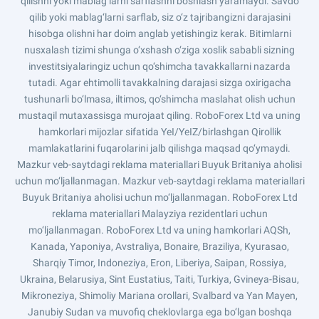
qilishni yoki mablag‘larni sarflashni boshlash yaramaydi. Savdo
qilib yoki mablag‘larni sarflab, siz o‘z tajribangizni darajasini
hisobga olishni har doim anglab yetishingiz kerak. Bitimlarni
nusxalash tizimi shunga o‘xshash o‘ziga xoslik sababli sizning
investitsiyalaringiz uchun qo‘shimcha tavakkallarni nazarda
tutadi. Agar ehtimolli tavakkalning darajasi sizga oxirigacha
tushunarli bo‘lmasa, iltimos, qo‘shimcha maslahat olish uchun
mustaqil mutaxassisga murojaat qiling. RoboForex Ltd va uning
hamkorlari mijozlar sifatida YeI/YeIZ/birlashgan Qirollik
mamlakatlarini fuqarolarini jalb qilishga maqsad qo‘ymaydi.
Mazkur veb-saytdagi reklama materiallari Buyuk Britaniya aholisi
uchun mo‘ljallanmagan. Mazkur veb-saytdagi reklama materiallari
Buyuk Britaniya aholisi uchun mo‘ljallanmagan. RoboForex Ltd
reklama materiallari Malayziya rezidentlari uchun
mo‘ljallanmagan. RoboForex Ltd va uning hamkorlari AQSh,
Kanada, Yaponiya, Avstraliya, Bonaire, Braziliya, Kyurasao,
Sharqiy Timor, Indoneziya, Eron, Liberiya, Saipan, Rossiya,
Ukraina, Belarusiya, Sint Eustatius, Taiti, Turkiya, Gvineya-Bisau,
Mikroneziya, Shimoliy Mariana orollari, Svalbard va Yan Mayen,
Janubiy Sudan va muvofiq cheklovlarga ega bo‘lgan boshqa