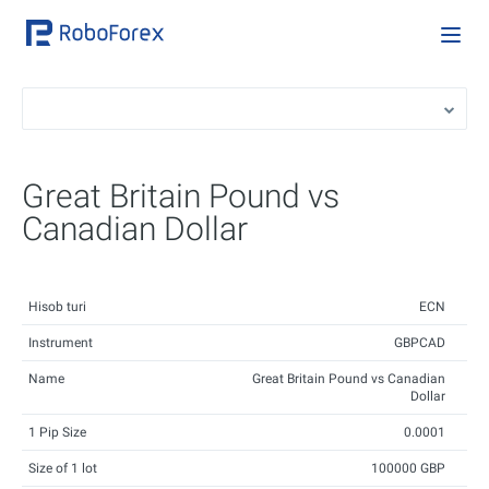
Great Britain Pound vs
Canadian Dollar
Hisob turi
ECN
Instrument
GBPCAD
Name
Great Britain Pound vs Canadian
Dollar
1 Pip Size
0.0001
Size of 1 lot
100000 GBP