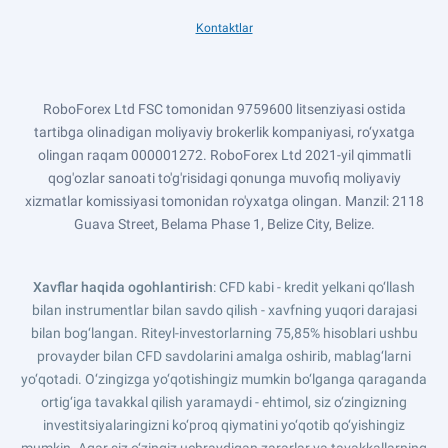
Kontaktlar
RoboForex Ltd FSC tomonidan 9759600 litsenziyasi ostida
tartibga olinadigan moliyaviy brokerlik kompaniyasi, ro‘yxatga
olingan raqam 000001272. RoboForex Ltd 2021-yil qimmatli
qog'ozlar sanoati to'g'risidagi qonunga muvofiq moliyaviy
xizmatlar komissiyasi tomonidan ro'yxatga olingan. Manzil: 2118
Guava Street, Belama Phase 1, Belize City, Belize.
Xavflar haqida ogohlantirish
: CFD kabi - kredit yelkani qo‘llash
bilan instrumentlar bilan savdo qilish - xavfning yuqori darajasi
bilan bog‘langan. Riteyl-investorlarning 75,85% hisoblari ushbu
provayder bilan CFD savdolarini amalga oshirib, mablag‘larni
yo‘qotadi. O‘zingizga yo‘qotishingiz mumkin bo‘lganga qaraganda
ortig‘iga tavakkal qilish yaramaydi - ehtimol, siz o‘zingizning
investitsiyalaringizni ko‘proq qiymatini yo‘qotib qo‘yishingiz