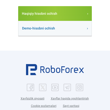
Haqiqiy hisobni ochish
Demo-hisobni ochish
Xavfsizlik siyosati
Xavflar haqida ogohlantirish
Cookie sozlamalari
Sayt xaritasi