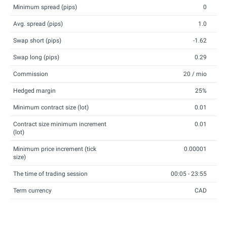
Minimum spread (pips)
0
Avg. spread (pips)
1.0
Swap short (pips)
-1.62
Swap long (pips)
0.29
Commission
20 / mio
Hedged margin
25%
Minimum contract size (lot)
0.01
Contract size minimum increment
0.01
(lot)
Minimum price increment (tick
0.00001
size)
The time of trading session
00:05 - 23:55
Term currency
CAD