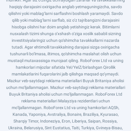
mumkin. Agar siz o‘zingiz uchraydigan zararlar va tavakkallarning
haqiqiy darajasini oxirigacha anglab yetmaguningizcha, savdo
qilishni yoki mablag‘larni sarflashni boshlash yaramaydi. Savdo
qilib yoki mablag‘larni sarflab, siz o‘z tajribangizni darajasini
hisobga olishni har doim anglab yetishingiz kerak. Bitimlarni
nusxalash tizimi shunga o‘xshash o‘ziga xoslik sababli sizning
investitsiyalaringiz uchun qo‘shimcha tavakkallarni nazarda
tutadi. Agar ehtimolli tavakkalning darajasi sizga oxirigacha
tushunarli bo‘lmasa, iltimos, qo‘shimcha maslahat olish uchun
mustaqil mutaxassisga murojaat qiling. RoboForex Ltd va uning
hamkorlari mijozlar sifatida YeI/YeIZ/birlashgan Qirollik
mamlakatlarini fuqarolarini jalb qilishga maqsad qo‘ymaydi.
Mazkur veb-saytdagi reklama materiallari Buyuk Britaniya aholisi
uchun mo‘ljallanmagan. Mazkur veb-saytdagi reklama materiallari
Buyuk Britaniya aholisi uchun mo‘ljallanmagan. RoboForex Ltd
reklama materiallari Malayziya rezidentlari uchun
mo‘ljallanmagan. RoboForex Ltd va uning hamkorlari AQSh,
Kanada, Yaponiya, Avstraliya, Bonaire, Braziliya, Kyurasao,
Sharqiy Timor, Indoneziya, Eron, Liberiya, Saipan, Rossiya,
Ukraina, Belarusiya, Sint Eustatius, Taiti, Turkiya, Gvineya-Bisau,