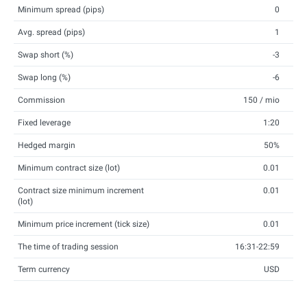
Minimum spread (pips)
0
Avg. spread (pips)
1
Swap short (%)
-3
Swap long (%)
-6
Commission
150 / mio
Fixed leverage
1:20
Hedged margin
50%
Minimum contract size (lot)
0.01
Contract size minimum increment
0.01
(lot)
Minimum price increment (tick size)
0.01
The time of trading session
16:31-22:59
Term currency
USD