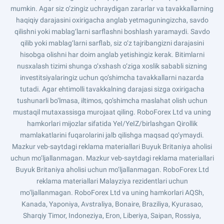
mumkin. Agar siz o‘zingiz uchraydigan zararlar va tavakkallarning
haqiqiy darajasini oxirigacha anglab yetmaguningizcha, savdo
qilishni yoki mablag‘larni sarflashni boshlash yaramaydi. Savdo
qilib yoki mablag‘larni sarflab, siz o‘z tajribangizni darajasini
hisobga olishni har doim anglab yetishingiz kerak. Bitimlarni
nusxalash tizimi shunga o‘xshash o‘ziga xoslik sababli sizning
investitsiyalaringiz uchun qo‘shimcha tavakkallarni nazarda
tutadi. Agar ehtimolli tavakkalning darajasi sizga oxirigacha
tushunarli bo‘lmasa, iltimos, qo‘shimcha maslahat olish uchun
mustaqil mutaxassisga murojaat qiling. RoboForex Ltd va uning
hamkorlari mijozlar sifatida YeI/YeIZ/birlashgan Qirollik
mamlakatlarini fuqarolarini jalb qilishga maqsad qo‘ymaydi.
Mazkur veb-saytdagi reklama materiallari Buyuk Britaniya aholisi
uchun mo‘ljallanmagan. Mazkur veb-saytdagi reklama materiallari
Buyuk Britaniya aholisi uchun mo‘ljallanmagan. RoboForex Ltd
reklama materiallari Malayziya rezidentlari uchun
mo‘ljallanmagan. RoboForex Ltd va uning hamkorlari AQSh,
Kanada, Yaponiya, Avstraliya, Bonaire, Braziliya, Kyurasao,
Sharqiy Timor, Indoneziya, Eron, Liberiya, Saipan, Rossiya,