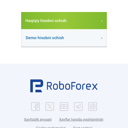
Haqiqiy hisobni ochish
Demo-hisobni ochish
Xavfsizlik siyosati
Xavflar haqida ogohlantirish