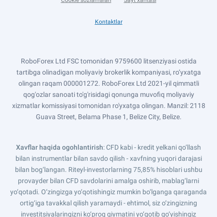
Cookie sozlamalari
Sayt xaritasi
Kontaktlar
RoboForex Ltd FSC tomonidan 9759600 litsenziyasi ostida
tartibga olinadigan moliyaviy brokerlik kompaniyasi, ro‘yxatga
olingan raqam 000001272. RoboForex Ltd 2021-yil qimmatli
qog'ozlar sanoati to'g'risidagi qonunga muvofiq moliyaviy
xizmatlar komissiyasi tomonidan ro'yxatga olingan. Manzil: 2118
Guava Street, Belama Phase 1, Belize City, Belize.
Xavflar haqida ogohlantirish
: CFD kabi - kredit yelkani qo‘llash
bilan instrumentlar bilan savdo qilish - xavfning yuqori darajasi
bilan bog‘langan. Riteyl-investorlarning 75,85% hisoblari ushbu
provayder bilan CFD savdolarini amalga oshirib, mablag‘larni
yo‘qotadi. O‘zingizga yo‘qotishingiz mumkin bo‘lganga qaraganda
ortig‘iga tavakkal qilish yaramaydi - ehtimol, siz o‘zingizning
investitsiyalaringizni ko‘proq qiymatini yo‘qotib qo‘yishingiz