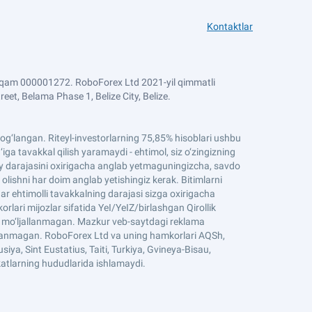
Kontaktlar
 raqam 000001272. RoboForex Ltd 2021-yil qimmatli
et, Belama Phase 1, Belize City, Belize.
n bog‘langan. Riteyl-investorlarning 75,85% hisoblari ushbu
ga tavakkal qilish yaramaydi - ehtimol, siz o‘zingizning
iqiy darajasini oxirigacha anglab yetmaguningizcha, savdo
 olishni har doim anglab yetishingiz kerak. Bitimlarni
ar ehtimolli tavakkalning darajasi sizga oxirigacha
ari mijozlar sifatida YeI/YeIZ/birlashgan Qirollik
un mo‘ljallanmagan. Mazkur veb-saytdagi reklama
jallanmagan. RoboForex Ltd va uning hamkorlari AQSh,
iya, Sint Eustatius, Taiti, Turkiya, Gvineya-Bisau,
atlarning hududlarida ishlamaydi.