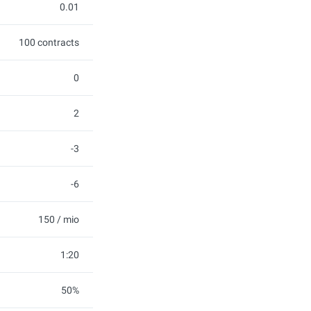
0.01
100 contracts
0
2
-3
-6
150 / mio
1:20
50%