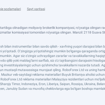
ie sozlamalari
Sayt xaritasi
artibga olinadigan moliyaviy brokerlik kompaniyasi, ro‘yxatga olingan
izmatlar komissiyasi tomonidan ro'yxatga olingan. Manzil: 2118 Guava Stre
llash bilan instrumentlar bilan savdo qilish - xavfning yuqori darajasi bila
i yo‘qotadi. O‘zingizga yo‘qotishingiz mumkin bo‘lganga qaraganda ortig‘i
giz mumkin. Agar siz o‘zingiz uchraydigan zararlar va tavakkallarning haq
do qilib yoki mablag‘larni sarflab, siz o‘z tajribangizni darajasini hisobga
ing investitsiyalaringiz uchun qo‘shimcha tavakkallarni nazarda tutadi. Ag
hun mustaqil mutaxassisga murojaat qiling. RoboForex Ltd va uning hamkorl
i. Mazkur veb-saytdagi reklama materiallari Buyuk Britaniya aholisi uch
n. RoboForex Ltd reklama materiallari Malayziya rezidentlari uchun mo‘l
harqiy Timor, Indoneziya, Eron, Liberiya, Saipan, Rossiya, Ukraina, Belarus
Mayen, Janubiy Sudan va muvofiq cheklovlarga ega bo‘lgan boshqa mamlak