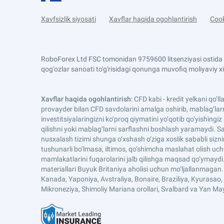
Xavfsizlik siyosati
Xavflar haqida ogohlantirish
Cook
RoboForex Ltd FSC tomonidan 9759600 litsenziyasi ostida t
qog'ozlar sanoati to'g'risidagi qonunga muvofiq moliyaviy x
Xavflar haqida ogohlantirish
: CFD kabi - kredit yelkani qo‘
provayder bilan CFD savdolarini amalga oshirib, mablag‘larn
investitsiyalaringizni ko‘proq qiymatini yo‘qotib qo‘yishin
qilishni yoki mablag‘larni sarflashni boshlash yaramaydi. Sav
nusxalash tizimi shunga o‘xshash o‘ziga xoslik sababli sizn
tushunarli bo‘lmasa, iltimos, qo‘shimcha maslahat olish uc
mamlakatlarini fuqarolarini jalb qilishga maqsad qo‘ymayd
materiallari Buyuk Britaniya aholisi uchun mo‘ljallanmaga
Kanada, Yaponiya, Avstraliya, Bonaire, Braziliya, Kyurasao, S
Mikroneziya, Shimoliy Mariana orollari, Svalbard va Yan 