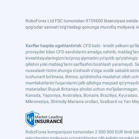
RoboForex Ltd FSC tomonidan 9759600 litsenziyasi ostida t
qog'ozlar sanoati to'g'risidagi qonunga muvofiq moliyaviy x
Xavflar haqida ogohlantirish
: CFD kabi - kredit yelkani qo‘
provayder bilan CFD savdolarini amalga oshirib, mablag‘larn
investitsiyalaringizni ko‘proq qiymatini yo‘qotib qo‘yishin
qilishni yoki mablag‘larni sarflashni boshlash yaramaydi. Sav
nusxalash tizimi shunga o‘xshash o‘ziga xoslik sababli sizn
tushunarli bo‘lmasa, iltimos, qo‘shimcha maslahat olish uc
mamlakatlarini fuqarolarini jalb qilishga maqsad qo‘ymayd
materiallari Buyuk Britaniya aholisi uchun mo‘ljallanmaga
Kanada, Yaponiya, Avstraliya, Bonaire, Braziliya, Kyurasao, S
Mikroneziya, Shimoliy Mariana orollari, Svalbard va Yan 
RoboForex kompaniyasi tomonidan 2 500 000 EUR limit bilan fuqa
mijozlarning moliyaviy yo‘qotishlariga olib kelishi mumkin b