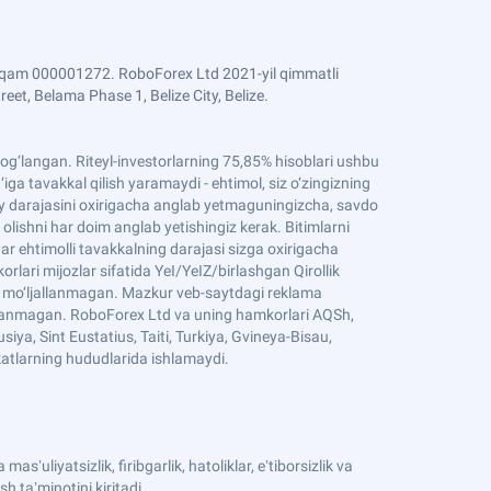
 raqam 000001272. RoboForex Ltd 2021-yil qimmatli
et, Belama Phase 1, Belize City, Belize.
n bog‘langan. Riteyl-investorlarning 75,85% hisoblari ushbu
ga tavakkal qilish yaramaydi - ehtimol, siz o‘zingizning
iqiy darajasini oxirigacha anglab yetmaguningizcha, savdo
 olishni har doim anglab yetishingiz kerak. Bitimlarni
ar ehtimolli tavakkalning darajasi sizga oxirigacha
ari mijozlar sifatida YeI/YeIZ/birlashgan Qirollik
un mo‘ljallanmagan. Mazkur veb-saytdagi reklama
jallanmagan. RoboForex Ltd va uning hamkorlari AQSh,
iya, Sint Eustatius, Taiti, Turkiya, Gvineya-Bisau,
atlarning hududlarida ishlamaydi.
uliyatsizlik, firibgarlik, hatoliklar, eʼtiborsizlik va
h taʼminotini kiritadi.