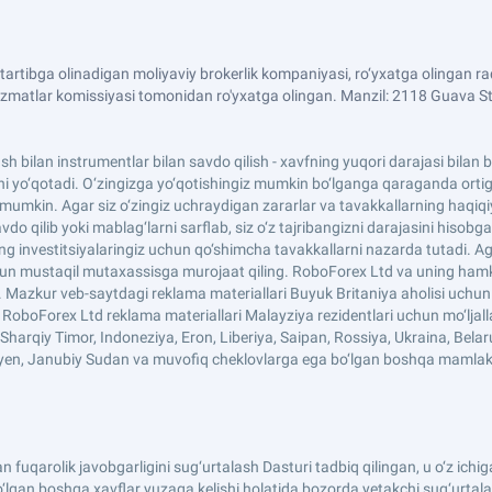
artibga olinadigan moliyaviy brokerlik kompaniyasi, ro‘yxatga olingan
izmatlar komissiyasi tomonidan ro'yxatga olingan. Manzil: 2118 Guava Stre
llash bilan instrumentlar bilan savdo qilish - xavfning yuqori darajasi bila
i yo‘qotadi. O‘zingizga yo‘qotishingiz mumkin bo‘lganga qaraganda ortig‘i
giz mumkin. Agar siz o‘zingiz uchraydigan zararlar va tavakkallarning haq
do qilib yoki mablag‘larni sarflab, siz o‘z tajribangizni darajasini hisobga
ing investitsiyalaringiz uchun qo‘shimcha tavakkallarni nazarda tutadi. Ag
hun mustaqil mutaxassisga murojaat qiling. RoboForex Ltd va uning hamkorl
i. Mazkur veb-saytdagi reklama materiallari Buyuk Britaniya aholisi uch
n. RoboForex Ltd reklama materiallari Malayziya rezidentlari uchun mo‘l
harqiy Timor, Indoneziya, Eron, Liberiya, Saipan, Rossiya, Ukraina, Belarus
Mayen, Janubiy Sudan va muvofiq cheklovlarga ega bo‘lgan boshqa mamlak
rolik javobgarligini sug‘urtalash Dasturi tadbiq qilingan, u o‘z ichiga masʼ
o‘lgan boshqa xavflar yuzaga kelishi holatida bozorda yetakchi sug‘urtalas