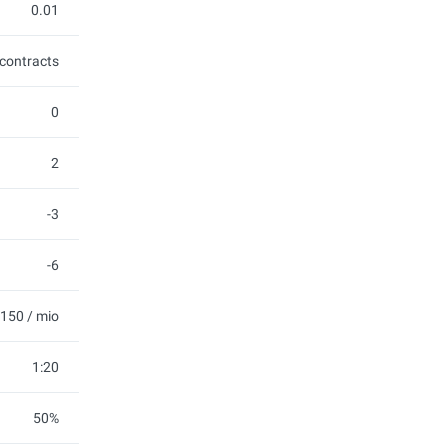
0.01
contracts
0
2
-3
-6
150 / mio
1:20
50%