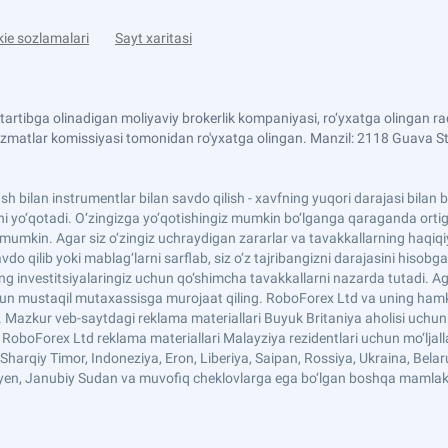
ie sozlamalari
Sayt xaritasi
artibga olinadigan moliyaviy brokerlik kompaniyasi, ro‘yxatga olingan
izmatlar komissiyasi tomonidan ro'yxatga olingan. Manzil: 2118 Guava Stre
llash bilan instrumentlar bilan savdo qilish - xavfning yuqori darajasi bila
i yo‘qotadi. O‘zingizga yo‘qotishingiz mumkin bo‘lganga qaraganda ortig‘i
giz mumkin. Agar siz o‘zingiz uchraydigan zararlar va tavakkallarning haq
do qilib yoki mablag‘larni sarflab, siz o‘z tajribangizni darajasini hisobga
ing investitsiyalaringiz uchun qo‘shimcha tavakkallarni nazarda tutadi. Ag
hun mustaqil mutaxassisga murojaat qiling. RoboForex Ltd va uning hamkorl
i. Mazkur veb-saytdagi reklama materiallari Buyuk Britaniya aholisi uch
n. RoboForex Ltd reklama materiallari Malayziya rezidentlari uchun mo‘l
harqiy Timor, Indoneziya, Eron, Liberiya, Saipan, Rossiya, Ukraina, Belarus
Mayen, Janubiy Sudan va muvofiq cheklovlarga ega bo‘lgan boshqa mamlak