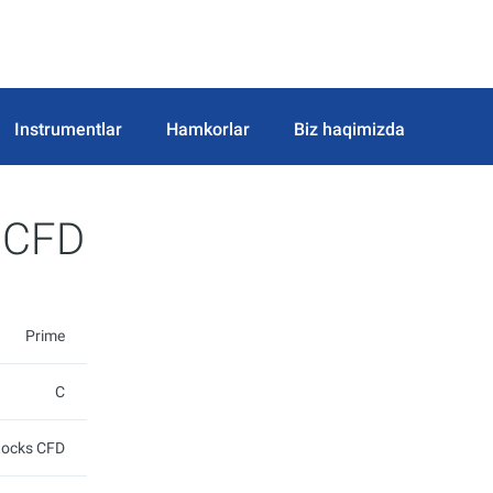
Instrumentlar
Hamkorlar
Biz haqimizda
s CFD
Prime
C
stocks CFD