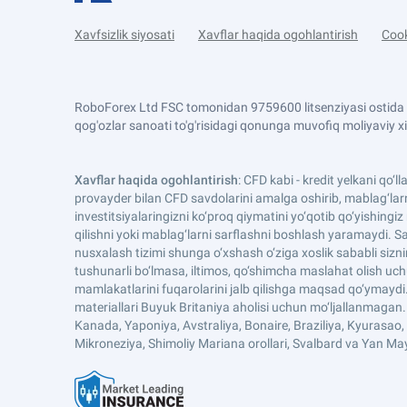
Xavfsizlik siyosati
Xavflar haqida ogohlantirish
Cook
RoboForex Ltd FSC tomonidan 9759600 litsenziyasi ostida t
qog'ozlar sanoati to'g'risidagi qonunga muvofiq moliyaviy x
Xavflar haqida ogohlantirish
: CFD kabi - kredit yelkani qo‘
provayder bilan CFD savdolarini amalga oshirib, mablag‘larn
investitsiyalaringizni ko‘proq qiymatini yo‘qotib qo‘yishin
qilishni yoki mablag‘larni sarflashni boshlash yaramaydi. Sav
nusxalash tizimi shunga o‘xshash o‘ziga xoslik sababli sizn
tushunarli bo‘lmasa, iltimos, qo‘shimcha maslahat olish uc
mamlakatlarini fuqarolarini jalb qilishga maqsad qo‘ymayd
materiallari Buyuk Britaniya aholisi uchun mo‘ljallanmaga
Kanada, Yaponiya, Avstraliya, Bonaire, Braziliya, Kyurasao, S
Mikroneziya, Shimoliy Mariana orollari, Svalbard va Yan 