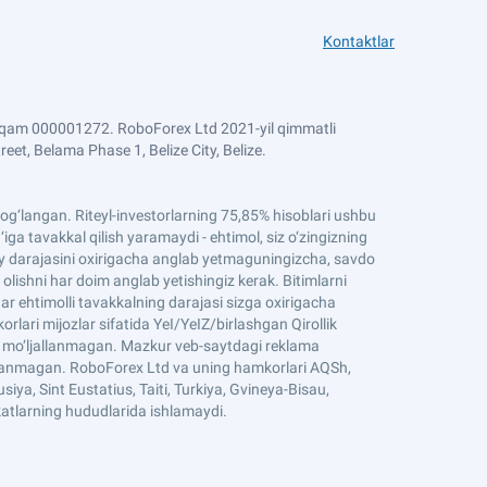
Kontaktlar
 raqam 000001272. RoboForex Ltd 2021-yil qimmatli
et, Belama Phase 1, Belize City, Belize.
n bog‘langan. Riteyl-investorlarning 75,85% hisoblari ushbu
ga tavakkal qilish yaramaydi - ehtimol, siz o‘zingizning
iqiy darajasini oxirigacha anglab yetmaguningizcha, savdo
 olishni har doim anglab yetishingiz kerak. Bitimlarni
ar ehtimolli tavakkalning darajasi sizga oxirigacha
ari mijozlar sifatida YeI/YeIZ/birlashgan Qirollik
un mo‘ljallanmagan. Mazkur veb-saytdagi reklama
jallanmagan. RoboForex Ltd va uning hamkorlari AQSh,
iya, Sint Eustatius, Taiti, Turkiya, Gvineya-Bisau,
atlarning hududlarida ishlamaydi.