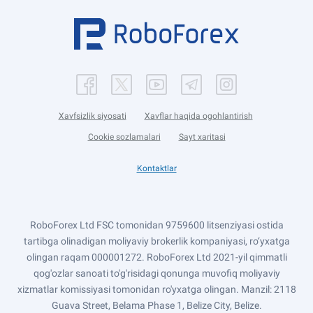
Xavfsizlik siyosati
Xavflar haqida ogohlantirish
Cookie sozlamalari
Sayt xaritasi
Kontaktlar
RoboForex Ltd FSC tomonidan 9759600 litsenziyasi ostida
tartibga olinadigan moliyaviy brokerlik kompaniyasi, ro‘yxatga
olingan raqam 000001272. RoboForex Ltd 2021-yil qimmatli
qog'ozlar sanoati to'g'risidagi qonunga muvofiq moliyaviy
xizmatlar komissiyasi tomonidan ro'yxatga olingan. Manzil: 2118
Guava Street, Belama Phase 1, Belize City, Belize.