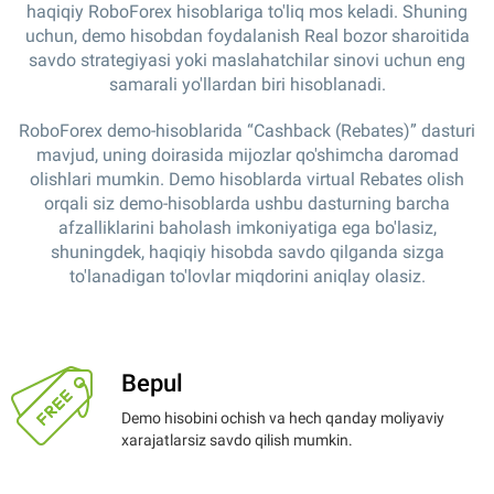
haqiqiy RoboForex hisoblariga to'liq mos keladi. Shuning
uchun, demo hisobdan foydalanish Real bozor sharoitida
savdo strategiyasi yoki maslahatchilar sinovi uchun eng
samarali yo'llardan biri hisoblanadi.
RoboForex demo-hisoblarida “Cashback (Rebates)” dasturi
mavjud, uning doirasida mijozlar qo'shimcha daromad
olishlari mumkin. Demo hisoblarda virtual Rebates olish
orqali siz demo-hisoblarda ushbu dasturning barcha
afzalliklarini baholash imkoniyatiga ega bo'lasiz,
shuningdek, haqiqiy hisobda savdo qilganda sizga
to'lanadigan to'lovlar miqdorini aniqlay olasiz.
Bepul
Demo hisobini ochish va hech qanday moliyaviy
xarajatlarsiz savdo qilish mumkin.