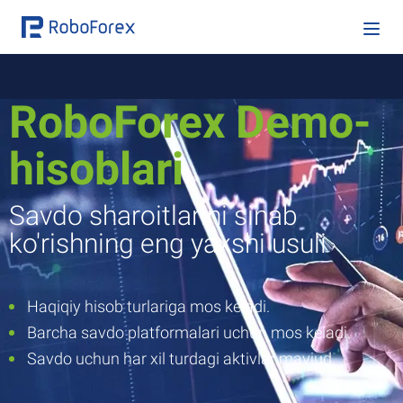
RoboForex Demo-
hisoblari
Savdo sharoitlarini sinab
ko'rishning eng yaxshi usuli
Haqiqiy hisob turlariga mos keladi.
Barcha savdo platformalari uchun mos keladi.
Savdo uchun har xil turdagi aktivlar mavjud.