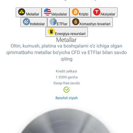
Metallar
Valyutalar
Kripto
Aksiyalar
Indekslar
ETFlar
Xomashyo tovarlari
Energiya resurslari
Metallar
Oltin, kumush, platina va boshqalarni o‘z ichiga olgan
qimmatbaho metallar bo‘yicha CFD va ETFlar bilan savdo
qiling
Kredit yelkasi
1:2000 gacha
Kredit yelkasi
Swap-free savdo
Kredit yelkasi
Kredit yelkasi
1:2000 gacha
1:100 gacha
1:20 gacha
Swap-free savdo
Kredit yelkasi
Kredit yelkasi
Kredit yelkasi
Kredit yelkasi
Tor spredlar
Tor spredlar
1:500 gacha
1:100 gacha
1:20 gacha
1:20 gacha
Batafsil o‘qish
12,000+ instrument
Tor spredlar
Tor spredlar
24/7 savdo