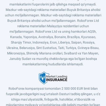
mamlakatlarini fuqarolarini jalb qilishga maqsad qo‘ymaydi.
Mazkur veb-saytdagi reklama materiallari Buyuk Britaniya aholisi
uchun mo‘ljallanmagan. Mazkur veb-saytdagi reklama materiallari
Buyuk Britaniya aholisi uchun mo‘ljallanmagan. RoboForex Ltd
reklama materiallari Malayziya rezidentlari uchun
mo‘ljallanmagan. RoboForex Ltd va uning hamkorlari AQSh,
Kanada, Yaponiya, Avstraliya, Bonaire, Braziliya, Kyurasao,
Sharqiy Timor, Indoneziya, Eron, Liberiya, Saipan, Rossiya,
Ukraina, Belarusiya, Sint Eustatius, Taiti, Turkiya, Gvineya-Bisau,
Mikroneziya, Shimoliy Mariana orollari, Svalbard va Yan Mayen,
Janubiy Sudan va muvofiq cheklovlarga ega bo‘lgan boshqa
mamlakatlarning hududlarida ishlamaydi.
RoboForex kompaniyasi tomonidan 2 500 000 EUR limit bilan
fuqarolik javobgarligini sug‘urtalash Dasturi tadbiq qilingan, u o‘z
ichiga masʼuliyatsizlik, firibgarlik, hatoliklar, eʼtiborsizlik va
mijozlarning moliyaviy yo‘qotishlariga olib kelishi mumkin bo‘lgan