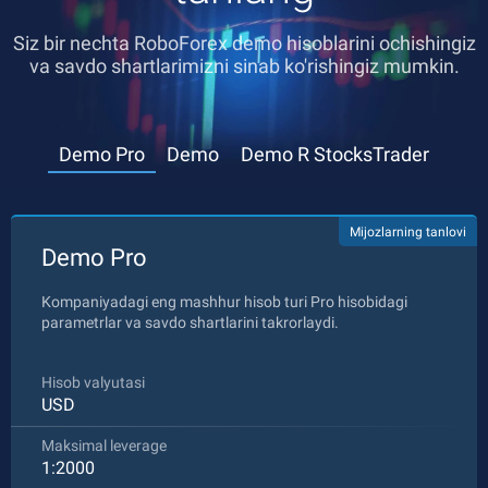
Siz bir nechta RoboForex demo hisoblarini ochishingiz
va savdo shartlarimizni sinab ko'rishingiz mumkin.
Demo Pro
Demo
Demo R StocksTrader
Mijozlarning tanlovi
Demo Pro
Kompaniyadagi eng mashhur hisob turi Pro hisobidagi
parametrlar va savdo shartlarini takrorlaydi.
Hisob valyutasi
USD
Maksimal leverage
1:2000