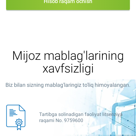
Hisob raqam ochish
Mijoz mablag'larining
xavfsizligi
Biz bilan sizning mablag'laringiz to'liq himoyalangan.
Tartibga solinadigan faoliyat litsenziya
raqami No. 9759600