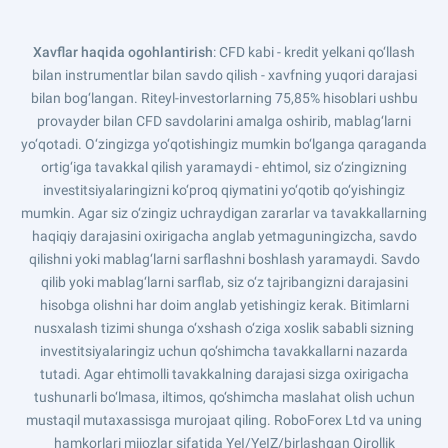
Xavflar haqida ogohlantirish
: CFD kabi - kredit yelkani qo‘llash
bilan instrumentlar bilan savdo qilish - xavfning yuqori darajasi
bilan bog‘langan. Riteyl-investorlarning 75,85% hisoblari ushbu
provayder bilan CFD savdolarini amalga oshirib, mablag‘larni
yo‘qotadi. O‘zingizga yo‘qotishingiz mumkin bo‘lganga qaraganda
ortig‘iga tavakkal qilish yaramaydi - ehtimol, siz o‘zingizning
investitsiyalaringizni ko‘proq qiymatini yo‘qotib qo‘yishingiz
mumkin. Agar siz o‘zingiz uchraydigan zararlar va tavakkallarning
haqiqiy darajasini oxirigacha anglab yetmaguningizcha, savdo
qilishni yoki mablag‘larni sarflashni boshlash yaramaydi. Savdo
qilib yoki mablag‘larni sarflab, siz o‘z tajribangizni darajasini
hisobga olishni har doim anglab yetishingiz kerak. Bitimlarni
nusxalash tizimi shunga o‘xshash o‘ziga xoslik sababli sizning
investitsiyalaringiz uchun qo‘shimcha tavakkallarni nazarda
tutadi. Agar ehtimolli tavakkalning darajasi sizga oxirigacha
tushunarli bo‘lmasa, iltimos, qo‘shimcha maslahat olish uchun
mustaqil mutaxassisga murojaat qiling. RoboForex Ltd va uning
hamkorlari mijozlar sifatida YeI/YeIZ/birlashgan Qirollik