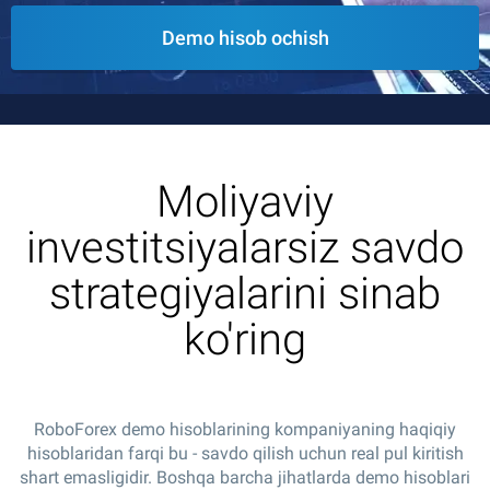
Demo hisob ochish
Moliyaviy
investitsiyalarsiz savdo
strategiyalarini sinab
ko'ring
RoboForex demo hisoblarining kompaniyaning haqiqiy
hisoblaridan farqi bu - savdo qilish uchun real pul kiritish
shart emasligidir. Boshqa barcha jihatlarda demo hisoblari