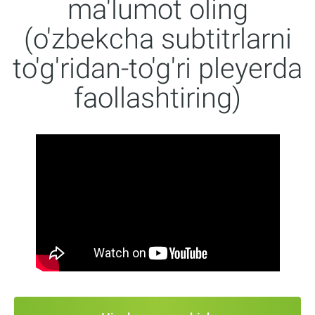
ma'lumot oling
(o'zbekcha subtitrlarni
to'g'ridan-to'g'ri pleyerda
faollashtiring)