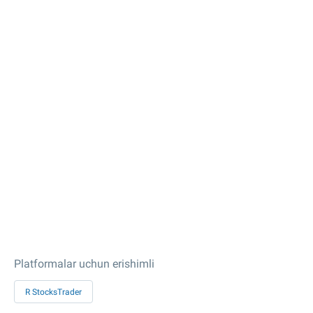
Platformalar uchun erishimli
R StocksTrader