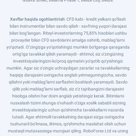
Guava Street, Belama Phase 1, Belize City, Belize.
Xavflar haqida ogohlantirish
: CFD kabi - kredit yelkani qo‘llash
bilan instrumentlar bilan savdo qilish - xavfning yuqori darajasi
bilan bog‘langan. Riteyl-investorlarning 75,85% hisoblari ushbu
provayder bilan CFD savdolarini amalga oshirib, mablag‘larni
yo‘qotadi. O‘zingizga yo‘qotishingiz mumkin bo‘lganga qaraganda
ortig‘iga tavakkal qilish yaramaydi - ehtimol, siz o‘zingizning
investitsiyalaringizni ko‘proq qiymatini yo‘qotib qo‘yishingiz
mumkin. Agar siz o‘zingiz uchraydigan zararlar va tavakkallarning
haqiqiy darajasini oxirigacha anglab yetmaguningizcha, savdo
qilishni yoki mablag‘larni sarflashni boshlash yaramaydi. Savdo
qilib yoki mablag‘larni sarflab, siz o‘z tajribangizni darajasini
hisobga olishni har doim anglab yetishingiz kerak. Bitimlarni
nusxalash tizimi shunga o‘xshash o‘ziga xoslik sababli sizning
investitsiyalaringiz uchun qo‘shimcha tavakkallarni nazarda
tutadi. Agar ehtimolli tavakkalning darajasi sizga oxirigacha
tushunarli bo‘lmasa, iltimos, qo‘shimcha maslahat olish uchun
mustaqil mutaxassisga murojaat qiling. RoboForex Ltd va uning