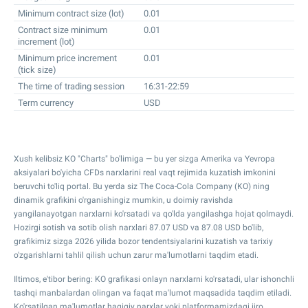
Minimum contract size (lot)
0.01
Contract size minimum
0.01
increment (lot)
Minimum price increment
0.01
(tick size)
The time of trading session
16:31-22:59
Term currency
USD
Xush kelibsiz KO "Charts" bo'limiga — bu yer sizga Amerika va Yevropa
aksiyalari bo'yicha CFDs narxlarini real vaqt rejimida kuzatish imkonini
beruvchi to'liq portal. Bu yerda siz The Coca-Cola Company (KO) ning
dinamik grafikini o'rganishingiz mumkin, u doimiy ravishda
yangilanayotgan narxlarni ko'rsatadi va qo'lda yangilashga hojat qolmaydi.
Hozirgi sotish va sotib olish narxlari
87.07
USD va
87.08
USD bo'lib,
grafikimiz sizga 2026 yilida bozor tendentsiyalarini kuzatish va tarixiy
o'zgarishlarni tahlil qilish uchun zarur ma'lumotlarni taqdim etadi.
Iltimos, e'tibor bering: KO grafikasi onlayn narxlarni ko'rsatadi, ular ishonchli
tashqi manbalardan olingan va faqat ma'lumot maqsadida taqdim etiladi.
Ko'rsatilgan ma'lumotlar haqiqiy narxlar yoki platformamizdagi ijro