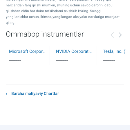
narxlaridan farq qilishi mumkin, shuning uchun savdo qarorini qabul
qilishdan oldin har doim tafsilotlarni tekshirib ko'ring. So'nggi
yangilanishlar uchun, iltimos, yangilangan aksiyalar narxlariga murojaat
qiling.
Ommabop instrumentlar
Microsoft Corporation (MSFT)
NVIDIA Corporation (NVDA)
Tesla, Inc. (T
------
------
------
Barcha moliyaviy Chartlar