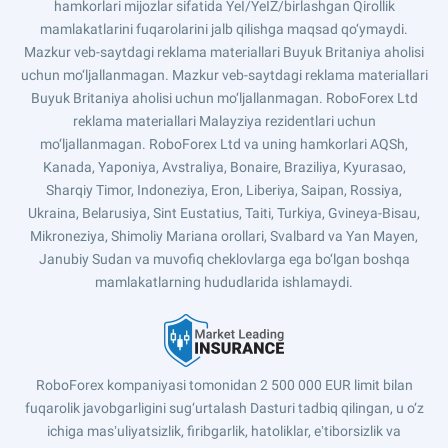
hamkorlari mijozlar sifatida YeI/YeIZ/birlashgan Qirollik
mamlakatlarini fuqarolarini jalb qilishga maqsad qo‘ymaydi.
Mazkur veb-saytdagi reklama materiallari Buyuk Britaniya aholisi
uchun mo‘ljallanmagan. Mazkur veb-saytdagi reklama materiallari
Buyuk Britaniya aholisi uchun mo‘ljallanmagan. RoboForex Ltd
reklama materiallari Malayziya rezidentlari uchun
mo‘ljallanmagan. RoboForex Ltd va uning hamkorlari AQSh,
Kanada, Yaponiya, Avstraliya, Bonaire, Braziliya, Kyurasao,
Sharqiy Timor, Indoneziya, Eron, Liberiya, Saipan, Rossiya,
Ukraina, Belarusiya, Sint Eustatius, Taiti, Turkiya, Gvineya-Bisau,
Mikroneziya, Shimoliy Mariana orollari, Svalbard va Yan Mayen,
Janubiy Sudan va muvofiq cheklovlarga ega bo‘lgan boshqa
mamlakatlarning hududlarida ishlamaydi.
RoboForex kompaniyasi tomonidan 2 500 000 EUR limit bilan
fuqarolik javobgarligini sug‘urtalash Dasturi tadbiq qilingan, u o‘z
ichiga masʼuliyatsizlik, firibgarlik, hatoliklar, eʼtiborsizlik va