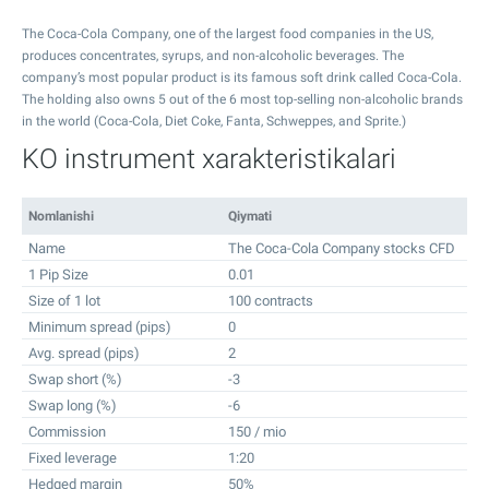
The Coca-Cola Company, one of the largest food companies in the US,
produces concentrates, syrups, and non-alcoholic beverages. The
company’s most popular product is its famous soft drink called Coca-Cola.
The holding also owns 5 out of the 6 most top-selling non-alcoholic brands
in the world (Coca-Cola, Diet Coke, Fanta, Schweppes, and Sprite.)
KO instrument xarakteristikalari
Nomlanishi
Qiymati
Name
The Coca-Cola Company stocks CFD
1 Pip Size
0.01
Size of 1 lot
100 contracts
Minimum spread (pips)
0
Avg. spread (pips)
2
Swap short (%)
-3
Swap long (%)
-6
Commission
150 / mio
Fixed leverage
1:20
Hedged margin
50%