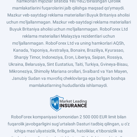
hamkorlari mijozlar sifatida YeI/YeIZ/birlashgan Qirollik
mamlakatlarini fuqarolarini jalb qilishga maqsad qo‘ymaydi.
Mazkur veb-saytdagi reklama materiallari Buyuk Britaniya aholisi
uchun mo‘ljallanmagan. Mazkur veb-saytdagi reklama materiallari
Buyuk Britaniya aholisi uchun mo‘ljallanmagan. RoboForex Ltd
reklama materiallari Malayziya rezidentlari uchun
mo‘ljallanmagan. RoboForex Ltd va uning hamkorlari AQSh,
Kanada, Yaponiya, Avstraliya, Bonaire, Braziliya, Kyurasao,
Sharqiy Timor, Indoneziya, Eron, Liberiya, Saipan, Rossiya,
Ukraina, Belarusiya, Sint Eustatius, Taiti, Turkiya, Gvineya-Bisau,
Mikroneziya, Shimoliy Mariana orollari, Svalbard va Yan Mayen,
Janubiy Sudan va muvofiq cheklovlarga ega bo‘lgan boshqa
mamlakatlarning hududlarida ishlamaydi.
RoboForex kompaniyasi tomonidan 2 500 000 EUR limit bilan
fuqarolik javobgarligini sug‘urtalash Dasturi tadbiq qilingan, u o‘z
ichiga masʼuliyatsizlik, firibgarlik, hatoliklar, eʼtiborsizlik va