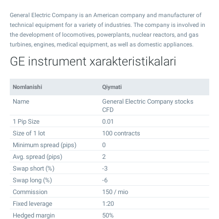
General Electric Company is an American company and manufacturer of
technical equipment for a variety of industries. The company is involved in
the development of locomotives, powerplants, nuclear reactors, and gas
turbines, engines, medical equipment, as well as domestic appliances.
GE instrument xarakteristikalari
Nomlanishi
Qiymati
Name
General Electric Company stocks
CFD
1 Pip Size
0.01
Size of 1 lot
100 contracts
Minimum spread (pips)
0
Avg. spread (pips)
2
Swap short (%)
-3
Swap long (%)
-6
Commission
150 / mio
Fixed leverage
1:20
Hedged margin
50%