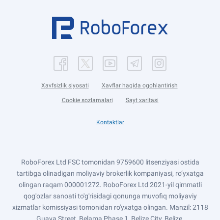
Xavfsizlik siyosati
Xavflar haqida ogohlantirish
Cookie sozlamalari
Sayt xaritasi
Kontaktlar
RoboForex Ltd FSC tomonidan 9759600 litsenziyasi ostida
tartibga olinadigan moliyaviy brokerlik kompaniyasi, ro‘yxatga
olingan raqam 000001272. RoboForex Ltd 2021-yil qimmatli
qog'ozlar sanoati to'g'risidagi qonunga muvofiq moliyaviy
xizmatlar komissiyasi tomonidan ro'yxatga olingan. Manzil: 2118
Guava Street, Belama Phase 1, Belize City, Belize.