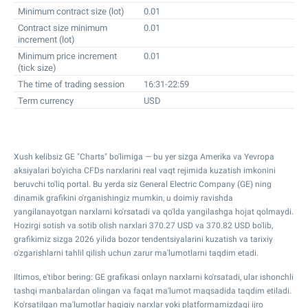
Minimum contract size (lot)
0.01
Contract size minimum
0.01
increment (lot)
Minimum price increment
0.01
(tick size)
The time of trading session
16:31-22:59
Term currency
USD
Xush kelibsiz GE "Charts" bo'limiga — bu yer sizga Amerika va Yevropa
aksiyalari bo'yicha CFDs narxlarini real vaqt rejimida kuzatish imkonini
beruvchi to'liq portal. Bu yerda siz General Electric Company (GE) ning
dinamik grafikini o'rganishingiz mumkin, u doimiy ravishda
yangilanayotgan narxlarni ko'rsatadi va qo'lda yangilashga hojat qolmaydi.
Hozirgi sotish va sotib olish narxlari
370.27
USD va
370.82
USD bo'lib,
grafikimiz sizga 2026 yilida bozor tendentsiyalarini kuzatish va tarixiy
o'zgarishlarni tahlil qilish uchun zarur ma'lumotlarni taqdim etadi.
Iltimos, e'tibor bering: GE grafikasi onlayn narxlarni ko'rsatadi, ular ishonchli
tashqi manbalardan olingan va faqat ma'lumot maqsadida taqdim etiladi.
Ko'rsatilgan ma'lumotlar haqiqiy narxlar yoki platformamizdagi ijro