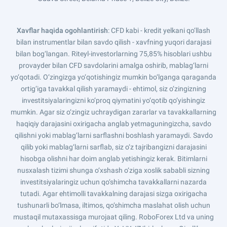
Xavflar haqida ogohlantirish
: CFD kabi - kredit yelkani qo‘llash
bilan instrumentlar bilan savdo qilish - xavfning yuqori darajasi
bilan bog‘langan. Riteyl-investorlarning 75,85% hisoblari ushbu
provayder bilan CFD savdolarini amalga oshirib, mablag‘larni
yo‘qotadi. O‘zingizga yo‘qotishingiz mumkin bo‘lganga qaraganda
ortig‘iga tavakkal qilish yaramaydi - ehtimol, siz o‘zingizning
investitsiyalaringizni ko‘proq qiymatini yo‘qotib qo‘yishingiz
mumkin. Agar siz o‘zingiz uchraydigan zararlar va tavakkallarning
haqiqiy darajasini oxirigacha anglab yetmaguningizcha, savdo
qilishni yoki mablag‘larni sarflashni boshlash yaramaydi. Savdo
qilib yoki mablag‘larni sarflab, siz o‘z tajribangizni darajasini
hisobga olishni har doim anglab yetishingiz kerak. Bitimlarni
nusxalash tizimi shunga o‘xshash o‘ziga xoslik sababli sizning
investitsiyalaringiz uchun qo‘shimcha tavakkallarni nazarda
tutadi. Agar ehtimolli tavakkalning darajasi sizga oxirigacha
tushunarli bo‘lmasa, iltimos, qo‘shimcha maslahat olish uchun
mustaqil mutaxassisga murojaat qiling. RoboForex Ltd va uning