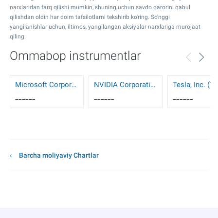
narxlaridan farq qilishi mumkin, shuning uchun savdo qarorini qabul
qilishdan oldin har doim tafsilotlarni tekshirib ko'ring. So'nggi
yangilanishlar uchun, iltimos, yangilangan aksiyalar narxlariga murojaat
qiling.
Ommabop instrumentlar
Microsoft Corporation (MSFT)
NVIDIA Corporation (NVDA)
Tesla, Inc. (T
------
------
------
Barcha moliyaviy Chartlar