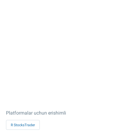
Platformalar uchun erishimli
R StocksTrader