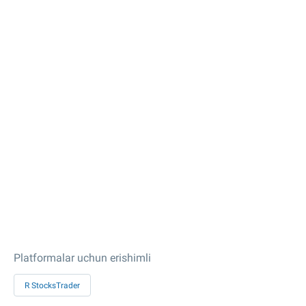
Platformalar uchun erishimli
R StocksTrader