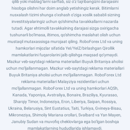
qilib yoki mablag‘larni sarflab, siz o‘z tajribangizni darajasini
hisobga olishni har doim anglab yetishingiz kerak. Bitimlarni
nusxalash tizimi shunga o‘xshash o‘ziga xoslik sababli sizning
investitsiyalaringiz uchun qo‘shimcha tavakkallarni nazarda
tutadi. Agar ehtimolli tavakkalning darajasi sizga oxirigacha
tushunarli bo‘lmasa, iltimos, qo‘shimcha maslahat olish uchun
mustaqil mutaxassisga murojaat qiling. RoboForex Ltd va uning
hamkorlari mijozlar sifatida YeI/YeIZ/birlashgan Qirollik
mamlakatlarini fuqarolarini jalb qilishga maqsad qo‘ymaydi.
Mazkur veb-saytdagi reklama materiallari Buyuk Britaniya aholisi
uchun mo‘ljallanmagan. Mazkur veb-saytdagi reklama materiallari
Buyuk Britaniya aholisi uchun mo‘ljallanmagan. RoboForex Ltd
reklama materiallari Malayziya rezidentlari uchun
mo‘ljallanmagan. RoboForex Ltd va uning hamkorlari AQSh,
Kanada, Yaponiya, Avstraliya, Bonaire, Braziliya, Kyurasao,
Sharqiy Timor, Indoneziya, Eron, Liberiya, Saipan, Rossiya,
Ukraina, Belarusiya, Sint Eustatius, Taiti, Turkiya, Gvineya-Bisau,
Mikroneziya, Shimoliy Mariana orollari, Svalbard va Yan Mayen,
Janubiy Sudan va muvofiq cheklovlarga ega bo‘lgan boshqa
mamlakatlarning hududlarida ishlamaydi.