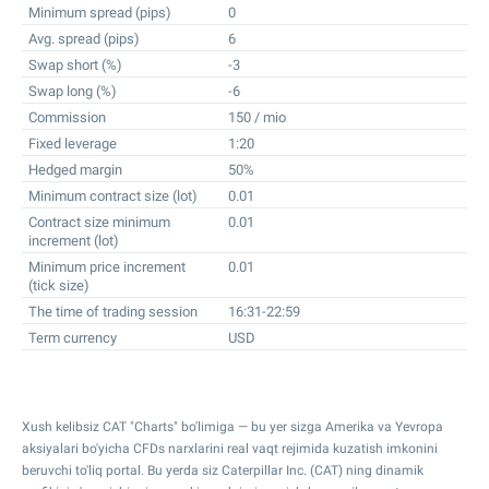
Minimum spread (pips)
0
Avg. spread (pips)
6
Swap short (%)
-3
Swap long (%)
-6
Commission
150 / mio
Fixed leverage
1:20
Hedged margin
50%
Minimum contract size (lot)
0.01
Contract size minimum
0.01
increment (lot)
Minimum price increment
0.01
(tick size)
The time of trading session
16:31-22:59
Term currency
USD
Xush kelibsiz CAT "Charts" bo'limiga — bu yer sizga Amerika va Yevropa
aksiyalari bo'yicha CFDs narxlarini real vaqt rejimida kuzatish imkonini
beruvchi to'liq portal. Bu yerda siz Caterpillar Inc. (CAT) ning dinamik