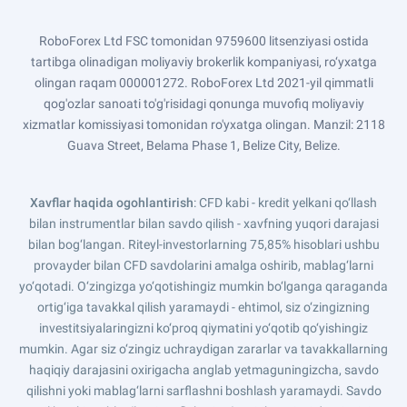
RoboForex Ltd FSC tomonidan 9759600 litsenziyasi ostida
tartibga olinadigan moliyaviy brokerlik kompaniyasi, ro‘yxatga
olingan raqam 000001272. RoboForex Ltd 2021-yil qimmatli
qog'ozlar sanoati to'g'risidagi qonunga muvofiq moliyaviy
xizmatlar komissiyasi tomonidan ro'yxatga olingan. Manzil: 2118
Guava Street, Belama Phase 1, Belize City, Belize.
Xavflar haqida ogohlantirish
: CFD kabi - kredit yelkani qo‘llash
bilan instrumentlar bilan savdo qilish - xavfning yuqori darajasi
bilan bog‘langan. Riteyl-investorlarning 75,85% hisoblari ushbu
provayder bilan CFD savdolarini amalga oshirib, mablag‘larni
yo‘qotadi. O‘zingizga yo‘qotishingiz mumkin bo‘lganga qaraganda
ortig‘iga tavakkal qilish yaramaydi - ehtimol, siz o‘zingizning
investitsiyalaringizni ko‘proq qiymatini yo‘qotib qo‘yishingiz
mumkin. Agar siz o‘zingiz uchraydigan zararlar va tavakkallarning
haqiqiy darajasini oxirigacha anglab yetmaguningizcha, savdo
qilishni yoki mablag‘larni sarflashni boshlash yaramaydi. Savdo