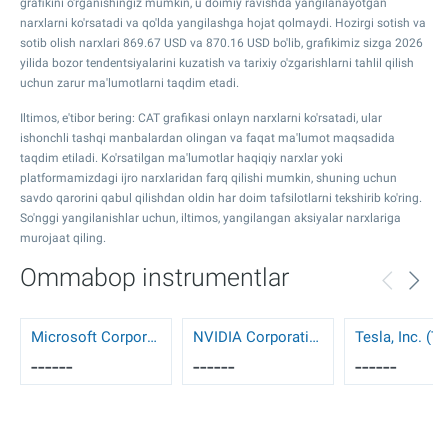
grafikini o'rganishingiz mumkin, u doimiy ravishda yangilanayotgan
narxlarni ko'rsatadi va qo'lda yangilashga hojat qolmaydi. Hozirgi sotish va
sotib olish narxlari
869.67
USD va
870.16
USD bo'lib, grafikimiz sizga 2026
yilida bozor tendentsiyalarini kuzatish va tarixiy o'zgarishlarni tahlil qilish
uchun zarur ma'lumotlarni taqdim etadi.
Iltimos, e'tibor bering: CAT grafikasi onlayn narxlarni ko'rsatadi, ular
ishonchli tashqi manbalardan olingan va faqat ma'lumot maqsadida
taqdim etiladi. Ko'rsatilgan ma'lumotlar haqiqiy narxlar yoki
platformamizdagi ijro narxlaridan farq qilishi mumkin, shuning uchun
savdo qarorini qabul qilishdan oldin har doim tafsilotlarni tekshirib ko'ring.
So'nggi yangilanishlar uchun, iltimos, yangilangan aksiyalar narxlariga
murojaat qiling.
Ommabop instrumentlar
Microsoft Corporation (MSFT)
NVIDIA Corporation (NVDA)
Tesla, Inc. (T
------
------
------