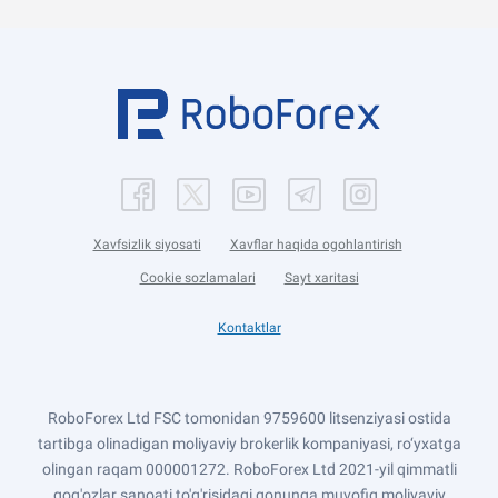
Xavfsizlik siyosati
Xavflar haqida ogohlantirish
Cookie sozlamalari
Sayt xaritasi
Kontaktlar
RoboForex Ltd FSC tomonidan 9759600 litsenziyasi ostida
tartibga olinadigan moliyaviy brokerlik kompaniyasi, ro‘yxatga
olingan raqam 000001272. RoboForex Ltd 2021-yil qimmatli
qog'ozlar sanoati to'g'risidagi qonunga muvofiq moliyaviy