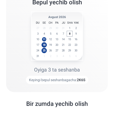
Bepul yechib olish
Avgust 2026
DU
SE
CH
PA
JU
SHA
YAK
27
28
29
30
31
1
2
3
4
5
6
7
8
9
10
11
12
13
14
15
16
17
18
19
20
21
22
23
24
25
26
27
28
29
30
31
1
2
3
4
5
6
Oyiga 3 ta seshanba
Keyingi bepul seshanbagacha:
2
K
6
S
Bir zumda yechib olish