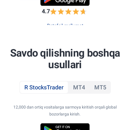
4.7
Batafsil ma’lumot
Savdo qilishning boshqa
usullari
R StocksTrader
MT4
MT5
12,000 dan ortiq vositalarga sarmoya kiritish orqali global
bozorlarga kirish.