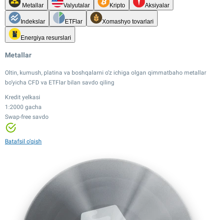
Metallar
Valyutalar
Kripto
Aksiyalar
Indekslar
ETFlar
Xomashyo tovarlari
Energiya resurslari
Metallar
Oltin, kumush, platina va boshqalarni o‘z ichiga olgan qimmatbaho metallar
bo‘yicha CFD va ETFlar bilan savdo qiling
Kredit yelkasi
1:2000 gacha
Swap-free savdo
Kredit yelkasi
Kredit yelkasi
1:20 gacha
Kredit yelkasi
1:2000 gacha
Tor spredlar
1:100 gacha
Swap-free savdo
Kredit yelkasi
Kredit yelkasi
Kredit yelkasi
Kredit yelkasi
Batafsil o‘qish
Tor spredlar
1:500 gacha
1:20 gacha
1:100 gacha
1:20 gacha
24/7 savdo
12,000+ instrument
Tor spredlar
Tor spredlar