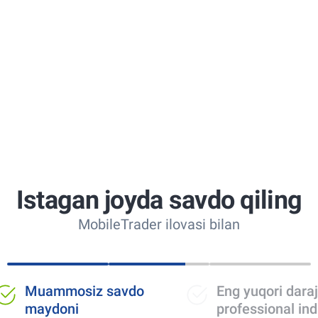
Istagan joyda savdo qiling
MobileTrader ilovasi bilan
mmosiz savdo
Eng yuqori darajadagi
doni
professional indikatorlar