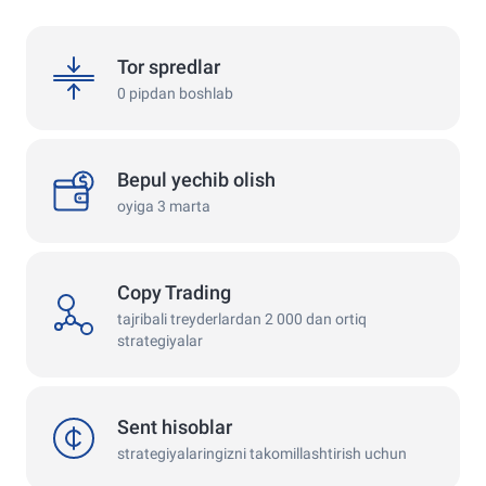
spreads
Tor spredlar
0 pipdan boshlab
withdrawals
Bepul yechib olish
oyiga 3 marta
Copy Trading
copy
tajribali treyderlardan 2 000 dan ortiq
strategiyalar
cent
Sent hisoblar
strategiyalaringizni takomillashtirish uchun