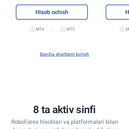
Hisob ochish
H
|
Barcha shartlarni ko'rish
8 ta aktiv sinfi
RoboForex hisoblari va platformalari bilan