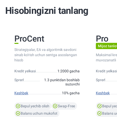
Hisobingizni tanlang
ProCent
Pro
Mijoz tanlo
Strategiyalar, EA va algoritmik savdoni
sinab ko'rish uchun sentga asoslangan
Maksimal kred
hisob
muvozanatli 
Kredit yelkasi
1:2000 gacha
Kredit yelkas
Spred
1.3 punktdan boshlab
Spred
suzuvchi
Keshbek
10% gacha
Keshbek
Bepul yechib olish
Swap-Free
Bepul yec
Balans uchun mukofot
Balans u