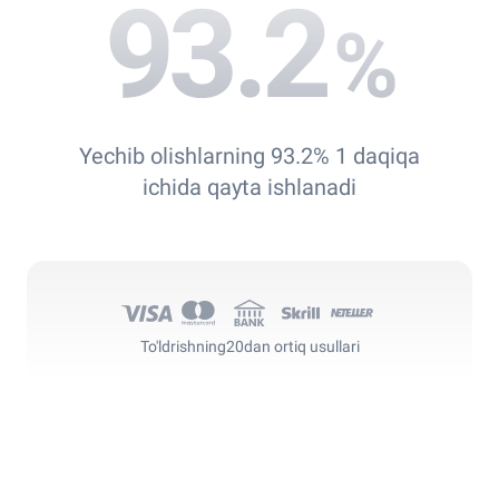
93.2
%
Yechib olishlarning 93.2% 1 daqiqa
ichida qayta ishlanadi
To'ldrishning
20dan ortiq usullari