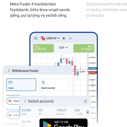
ader 4 hisoblaridan
Eksponensial harakatlanuvchi
nib, bitta ilova orqali savdo
o‘rtacha, Ichimoku buluti va
 pul qo‘ying va yechib oling.
boshqalar.