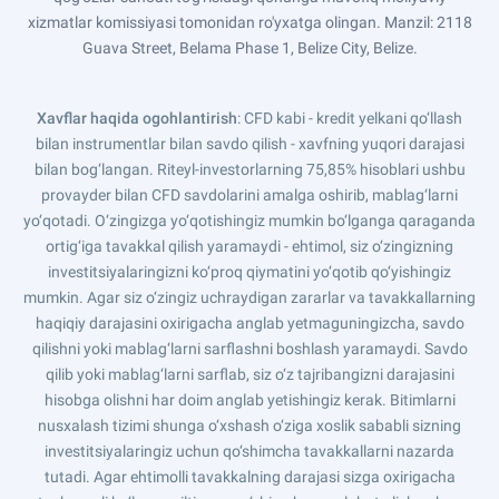
xizmatlar komissiyasi tomonidan ro'yxatga olingan. Manzil: 2118
Guava Street, Belama Phase 1, Belize City, Belize.
Xavflar haqida ogohlantirish
: CFD kabi - kredit yelkani qo‘llash
bilan instrumentlar bilan savdo qilish - xavfning yuqori darajasi
bilan bog‘langan. Riteyl-investorlarning 75,85% hisoblari ushbu
provayder bilan CFD savdolarini amalga oshirib, mablag‘larni
yo‘qotadi. O‘zingizga yo‘qotishingiz mumkin bo‘lganga qaraganda
ortig‘iga tavakkal qilish yaramaydi - ehtimol, siz o‘zingizning
investitsiyalaringizni ko‘proq qiymatini yo‘qotib qo‘yishingiz
mumkin. Agar siz o‘zingiz uchraydigan zararlar va tavakkallarning
haqiqiy darajasini oxirigacha anglab yetmaguningizcha, savdo
qilishni yoki mablag‘larni sarflashni boshlash yaramaydi. Savdo
qilib yoki mablag‘larni sarflab, siz o‘z tajribangizni darajasini
hisobga olishni har doim anglab yetishingiz kerak. Bitimlarni
nusxalash tizimi shunga o‘xshash o‘ziga xoslik sababli sizning
investitsiyalaringiz uchun qo‘shimcha tavakkallarni nazarda
tutadi. Agar ehtimolli tavakkalning darajasi sizga oxirigacha