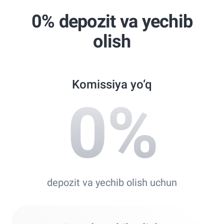
Professional Trader Awards 2024
0% depozit va yechib
Best Copy Trading Platform
olish
Global Brands Magazine Awards 2023
Komissiya yo‘q
0
%
depozit va yechib olish uchun