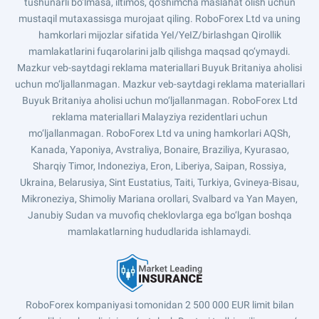
tushunarli bo‘lmasa, iltimos, qo‘shimcha maslahat olish uchun
mustaqil mutaxassisga murojaat qiling. RoboForex Ltd va uning
hamkorlari mijozlar sifatida YeI/YeIZ/birlashgan Qirollik
mamlakatlarini fuqarolarini jalb qilishga maqsad qo‘ymaydi.
Mazkur veb-saytdagi reklama materiallari Buyuk Britaniya aholisi
uchun mo‘ljallanmagan. Mazkur veb-saytdagi reklama materiallari
Buyuk Britaniya aholisi uchun mo‘ljallanmagan. RoboForex Ltd
reklama materiallari Malayziya rezidentlari uchun
mo‘ljallanmagan. RoboForex Ltd va uning hamkorlari AQSh,
Kanada, Yaponiya, Avstraliya, Bonaire, Braziliya, Kyurasao,
Sharqiy Timor, Indoneziya, Eron, Liberiya, Saipan, Rossiya,
Ukraina, Belarusiya, Sint Eustatius, Taiti, Turkiya, Gvineya-Bisau,
Mikroneziya, Shimoliy Mariana orollari, Svalbard va Yan Mayen,
Janubiy Sudan va muvofiq cheklovlarga ega bo‘lgan boshqa
mamlakatlarning hududlarida ishlamaydi.
RoboForex kompaniyasi tomonidan 2 500 000 EUR limit bilan