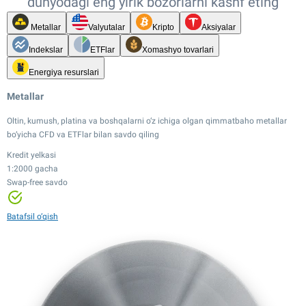
dunyodagi eng yirik bozorlarni kashf eting
Metallar
Valyutalar
Kripto
Aksiyalar
Indekslar
ETFlar
Xomashyo tovarlari
Energiya resurslari
Metallar
Oltin, kumush, platina va boshqalarni o‘z ichiga olgan qimmatbaho metallar
bo‘yicha CFD va ETFlar bilan savdo qiling
Kredit yelkasi
1:2000 gacha
Swap-free savdo
Kredit yelkasi
Kredit yelkasi
1:20 gacha
Kredit yelkasi
1:2000 gacha
Tor spredlar
1:100 gacha
Swap-free savdo
Kredit yelkasi
Kredit yelkasi
Kredit yelkasi
Kredit yelkasi
Batafsil o‘qish
Tor spredlar
1:500 gacha
1:20 gacha
1:100 gacha
1:20 gacha
24/7 savdo
12,000+ instrument
Tor spredlar
Tor spredlar