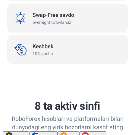
swap
Swap-Free savdo
overnight to‘lovlarsiz
keshbek
Keshbek
10% gacha
8 ta aktiv sinfi
RoboForex hisoblari va platformalari bilan
dunyodagi eng yirik bozorlarni kashf eting