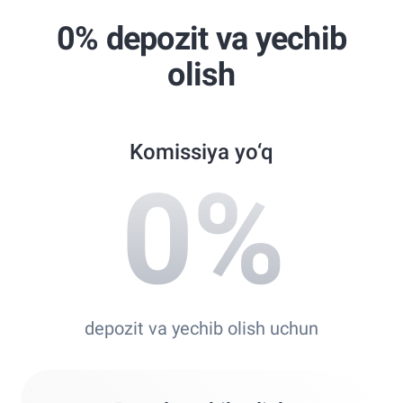
Professional Trader Awards 2024
0% depozit va yechib
Best Copy Trading Platform
olish
Global Brands Magazine Awards 2023
Komissiya yo‘q
0
%
depozit va yechib olish uchun