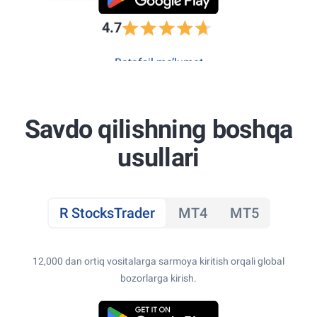
4.7
Batafsil ma’lumot
Savdo qilishning boshqa
usullari
R StocksTrader
MT4
MT5
12,000 dan ortiq vositalarga sarmoya kiritish orqali global
bozorlarga kirish.