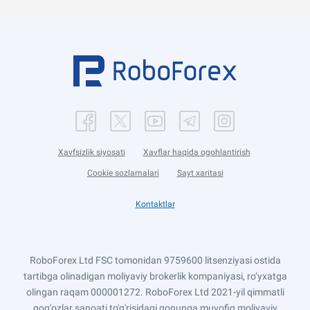
Xavfsizlik siyosati
Xavflar haqida ogohlantirish
Cookie sozlamalari
Sayt xaritasi
Kontaktlar
RoboForex Ltd FSC tomonidan 9759600 litsenziyasi ostida
tartibga olinadigan moliyaviy brokerlik kompaniyasi, ro‘yxatga
olingan raqam 000001272. RoboForex Ltd 2021-yil qimmatli
qog'ozlar sanoati to'g'risidagi qonunga muvofiq moliyaviy