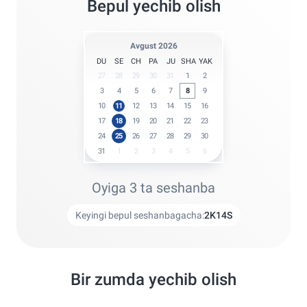
Bepul yechib olish
Avgust 2026
DU
SE
CH
PA
JU
SHA
YAK
27
28
29
30
31
1
2
3
4
5
6
7
8
9
10
11
12
13
14
15
16
17
18
19
20
21
22
23
24
25
26
27
28
29
30
31
1
2
3
4
5
6
Oyiga 3 ta seshanba
Keyingi bepul seshanbagacha:
2
K
14
S
Bir zumda yechib olish