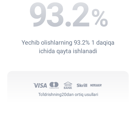
93.2
%
Yechib olishlarning 93.2% 1 daqiqa
ichida qayta ishlanadi
To'ldrishning
20dan ortiq usullari