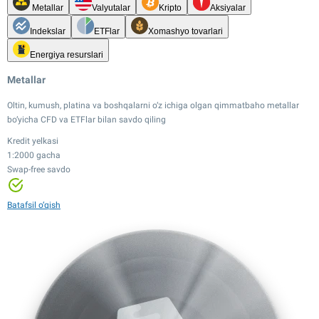
Metallar
Valyutalar
Kripto
Aksiyalar
Indekslar
ETFlar
Xomashyo tovarlari
Energiya resurslari
Metallar
Oltin, kumush, platina va boshqalarni o‘z ichiga olgan qimmatbaho metallar
bo‘yicha CFD va ETFlar bilan savdo qiling
Kredit yelkasi
1:2000 gacha
Swap-free savdo
Kredit yelkasi
Kredit yelkasi
1:20 gacha
Kredit yelkasi
1:2000 gacha
Tor spredlar
1:100 gacha
Swap-free savdo
Kredit yelkasi
Kredit yelkasi
Kredit yelkasi
Kredit yelkasi
Batafsil o‘qish
Tor spredlar
1:500 gacha
1:20 gacha
1:100 gacha
1:20 gacha
24/7 savdo
12,000+ instrument
Tor spredlar
Tor spredlar