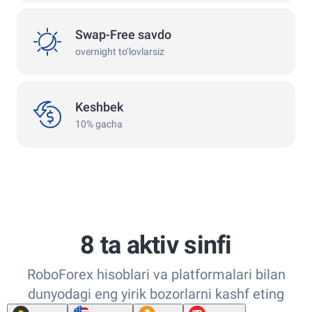
swap
Swap-Free savdo
overnight to‘lovlarsiz
keshbek
Keshbek
10% gacha
8 ta aktiv sinfi
RoboForex hisoblari va platformalari bilan
dunyodagi eng yirik bozorlarni kashf eting