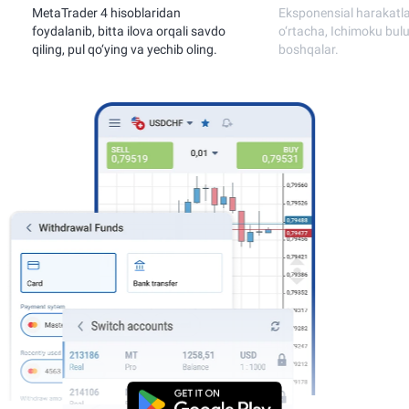
ader 4 hisoblaridan
Eksponensial harakatlanuvchi
nib, bitta ilova orqali savdo
o‘rtacha, Ichimoku buluti va
 pul qo‘ying va yechib oling.
boshqalar.