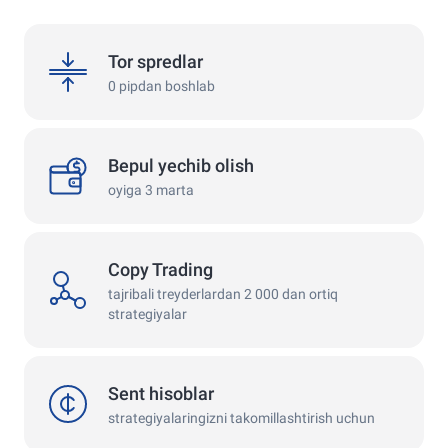
spreads
Tor spredlar
0 pipdan boshlab
withdrawals
Bepul yechib olish
oyiga 3 marta
Copy Trading
copy
tajribali treyderlardan 2 000 dan ortiq
strategiyalar
cent
Sent hisoblar
strategiyalaringizni takomillashtirish uchun