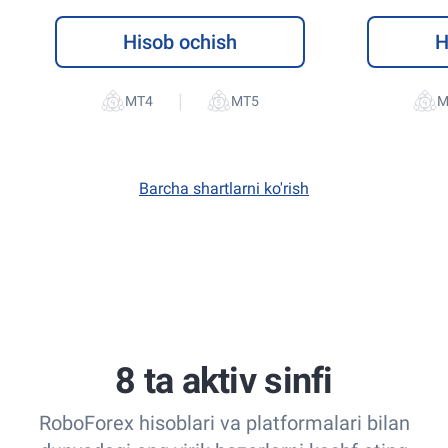
Hisob ochish
H
|
Barcha shartlarni ko'rish
8 ta aktiv sinfi
RoboForex hisoblari va platformalari bilan