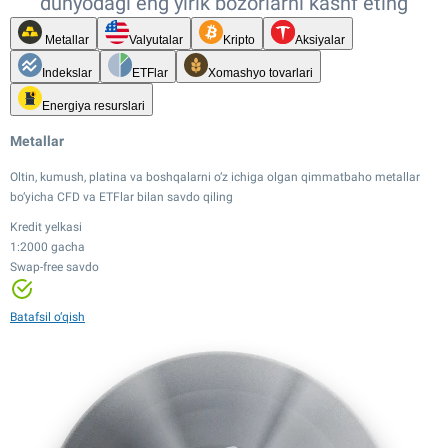
dunyodagi eng yirik bozorlarni kashf eting
Metallar
Valyutalar
Kripto
Aksiyalar
Indekslar
ETFlar
Xomashyo tovarlari
Energiya resurslari
Metallar
Oltin, kumush, platina va boshqalarni o‘z ichiga olgan qimmatbaho metallar
bo‘yicha CFD va ETFlar bilan savdo qiling
Kredit yelkasi
1:2000 gacha
Swap-free savdo
Kredit yelkasi
Kredit yelkasi
1:20 gacha
Kredit yelkasi
1:2000 gacha
Tor spredlar
1:100 gacha
Swap-free savdo
Kredit yelkasi
Kredit yelkasi
Kredit yelkasi
Kredit yelkasi
Batafsil o‘qish
Tor spredlar
1:500 gacha
1:20 gacha
1:100 gacha
1:20 gacha
24/7 savdo
12,000+ instrument
Tor spredlar
Tor spredlar