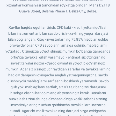
xizmatlar komissiyasi tomonidan ro'yxatga olingan. Manzil: 2118
Guava Street, Belama Phase 1, Belize City, Belize.
Xavflar haqida ogohlantirish
: CFD kabi - kredit yelkani qo‘llash
bilan instrumentlar bilan savdo qilish - xavfning yuqori darajasi
bilan bog‘langan. Riteyl-investorlarning 75,85% hisoblari ushbu
provayder bilan CFD savdolarini amalga oshirib, mablag‘larni
yo‘qotadi. O‘zingizga yo‘qotishingiz mumkin bo‘lganga qaraganda
ortig‘iga tavakkal qilish yaramaydi - ehtimol, siz o‘zingizning
investitsiyalaringizni ko‘proq qiymatini yo‘qotib qo‘yishingiz
mumkin. Agar siz o‘zingiz uchraydigan zararlar va tavakkallarning
haqiqiy darajasini oxirigacha anglab yetmaguningizcha, savdo
qilishni yoki mablag‘larni sarflashni boshlash yaramaydi. Savdo
qilib yoki mablag‘larni sarflab, siz o‘z tajribangizni darajasini
hisobga olishni har doim anglab yetishingiz kerak. Bitimlarni
nusxalash tizimi shunga o‘xshash o‘ziga xoslik sababli sizning
investitsiyalaringiz uchun qo‘shimcha tavakkallarni nazarda
tutadi. Agar ehtimolli tavakkalning darajasi sizga oxirigacha