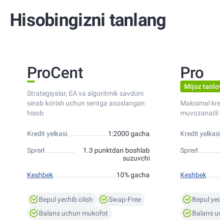
Hisobingizni tanlang
ProCent
Pro
Mijoz tanlo
Strategiyalar, EA va algoritmik savdoni
sinab ko'rish uchun sentga asoslangan
Maksimal kred
hisob
muvozanatli 
Kredit yelkasi
1:2000 gacha
Kredit yelkas
Spred
1.3 punktdan boshlab
Spred
suzuvchi
Keshbek
10% gacha
Keshbek
Bepul yechib olish
Swap-Free
Bepul yec
Balans uchun mukofot
Balans u