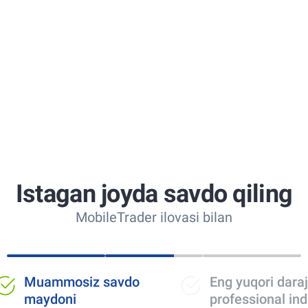
Istagan joyda savdo qiling
MobileTrader ilovasi bilan
mmosiz savdo
Eng yuqori darajadagi
doni
professional indikatorlar