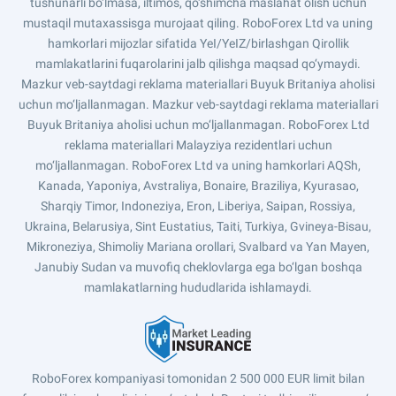
tushunarli bo‘lmasa, iltimos, qo‘shimcha maslahat olish uchun
mustaqil mutaxassisga murojaat qiling. RoboForex Ltd va uning
hamkorlari mijozlar sifatida YeI/YeIZ/birlashgan Qirollik
mamlakatlarini fuqarolarini jalb qilishga maqsad qo‘ymaydi.
Mazkur veb-saytdagi reklama materiallari Buyuk Britaniya aholisi
uchun mo‘ljallanmagan. Mazkur veb-saytdagi reklama materiallari
Buyuk Britaniya aholisi uchun mo‘ljallanmagan. RoboForex Ltd
reklama materiallari Malayziya rezidentlari uchun
mo‘ljallanmagan. RoboForex Ltd va uning hamkorlari AQSh,
Kanada, Yaponiya, Avstraliya, Bonaire, Braziliya, Kyurasao,
Sharqiy Timor, Indoneziya, Eron, Liberiya, Saipan, Rossiya,
Ukraina, Belarusiya, Sint Eustatius, Taiti, Turkiya, Gvineya-Bisau,
Mikroneziya, Shimoliy Mariana orollari, Svalbard va Yan Mayen,
Janubiy Sudan va muvofiq cheklovlarga ega bo‘lgan boshqa
mamlakatlarning hududlarida ishlamaydi.
RoboForex kompaniyasi tomonidan 2 500 000 EUR limit bilan