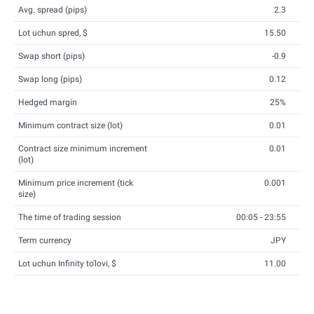
Avg. spread (pips)
2.3
Lot uchun spred, $
15.50
Swap short (pips)
-0.9
Swap long (pips)
0.12
Hedged margin
25%
Minimum contract size (lot)
0.01
Contract size minimum increment
0.01
(lot)
Minimum price increment (tick
0.001
size)
The time of trading session
00:05 - 23:55
Term currency
JPY
Lot uchun Infinity to'lovi, $
11.00