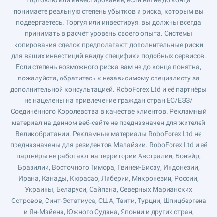
торговлю или инвестирование, если вы не до конца
понимаете реальную степень убытков и риска, которым вы
подвергаетесь. Торгуя или инвестируя, вы должны всегда
принимать в расчёт уровень своего опыта. Системы
копирования сделок предполагают дополнительные риски
для ваших инвестиций ввиду специфики подобных сервисов.
Если степень возможного риска вам не до конца понятна,
пожалуйста, обратитесь к независимому специалисту за
дополнительной консультацией. RoboForex Ltd и её партнёры
не нацелены на привлечение граждан стран ЕС/ЕЭЗ/
Соединённого Королевства в качестве клиентов. Рекламный
материал на данном веб-сайте не предназначен для жителей
Великобритании. Рекламные материалы RoboForex Ltd не
предназначены для резидентов Малайзии. RoboForex Ltd и её
партнёры не работают на территории Австралии, Бонэйр,
Бразилии, Восточного Тимора, Гвинеи-Бисау, Индонезии,
Ирана, Канады, Кюрасао, Либерии, Микронезии, России,
Украины, Беларуси, Сайпана, Северных Марианских
Островов, Синт-Эстатиуса, США, Таити, Турции, Шпицбергена
и Ян-Майена, Южного Судана, Японии и других стран,