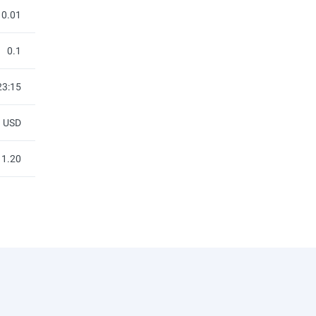
0.01
0.1
23:15
USD
1.20