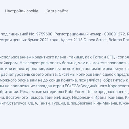
Настройки cookie
Карта сайта
 под лицензией No. 9759600. Регистрационный номер - 000001272. 
ии ценных бумаг 2021 года. Адрес: 2118 Guava Street, Belama Phase 1
использованием кредитного плеча - такими, как Forex и CFD, - соп
вайдером. Не следует рисковать больше, чем вы можете позволить 
ю или инвестирование, если вы не до конца понимаете реальную ст
в расчёт уровень своего опыта. Системы копирования сделок пред
можного риска вам не до конца понятна, пожалуйста, обратитесь 
лены на привлечение граждан стран ЕС/ЕЭЗ/Соединённого Королевст
обритании. Рекламные материалы RoboForex Ltd не предназначены д
ии, Восточного Тимора, Гвинеи-Бисау, Индонезии, Ирана, Канады, К
нт-Эстатиуса, США, Таити, Турции, Шпицбергена и Ян-Майена, Южн