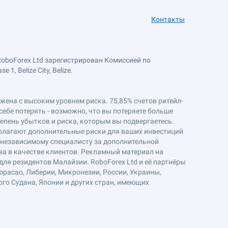
Контакты
RoboForex Ltd зарегистрирован Комиссией по
, Belize City, Belize.
ряжена с высоким уровнем риска. 75,85% счетов ритейл-
себе потерять - возможно, что вы потеряете больше
епень убытков и риска, которым вы подвергаетесь.
полагают дополнительные риски для ваших инвестиций
к независимому специалисту за дополнительной
ва в качестве клиентов. Рекламный материал на
ля резидентов Малайзии. RoboForex Ltd и её партнёры
юрасао, Либерии, Микронезии, России, Украины,
ого Судана, Японии и других стран, имеющих