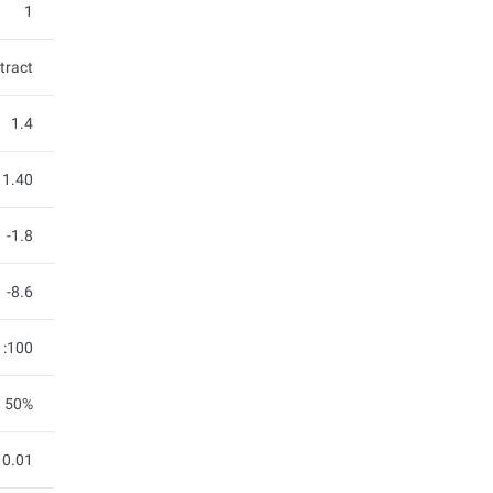
1
tract
1.4
1.40
-1.8
-8.6
1:100
50%
0.01