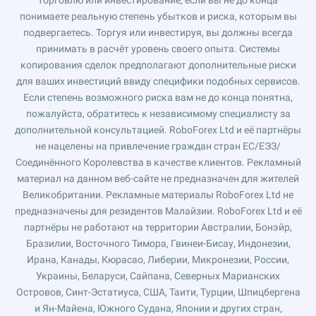
торговлю или инвестирование, если вы не до конца
понимаете реальную степень убытков и риска, которым вы
подвергаетесь. Торгуя или инвестируя, вы должны всегда
принимать в расчёт уровень своего опыта. Системы
копирования сделок предполагают дополнительные риски
для ваших инвестиций ввиду специфики подобных сервисов.
Если степень возможного риска вам не до конца понятна,
пожалуйста, обратитесь к независимому специалисту за
дополнительной консультацией. RoboForex Ltd и её партнёры
не нацелены на привлечение граждан стран ЕС/ЕЭЗ/
Соединённого Королевства в качестве клиентов. Рекламный
материал на данном веб-сайте не предназначен для жителей
Великобритании. Рекламные материалы RoboForex Ltd не
предназначены для резидентов Малайзии. RoboForex Ltd и её
партнёры не работают на территории Австралии, Бонэйр,
Бразилии, Восточного Тимора, Гвинеи-Бисау, Индонезии,
Ирана, Канады, Кюрасао, Либерии, Микронезии, России,
Украины, Беларуси, Сайпана, Северных Марианских
Островов, Синт-Эстатиуса, США, Таити, Турции, Шпицбергена
и Ян-Майена, Южного Судана, Японии и других стран,