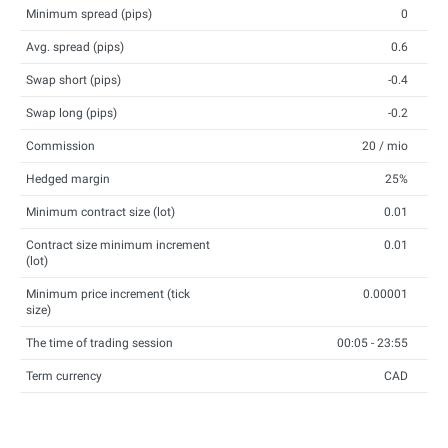
Minimum spread (pips)
0
Avg. spread (pips)
0.6
Swap short (pips)
-0.4
Swap long (pips)
-0.2
Commission
20 / mio
Hedged margin
25%
Minimum contract size (lot)
0.01
Contract size minimum increment
0.01
(lot)
Minimum price increment (tick
0.00001
size)
The time of trading session
00:05 - 23:55
Term currency
CAD