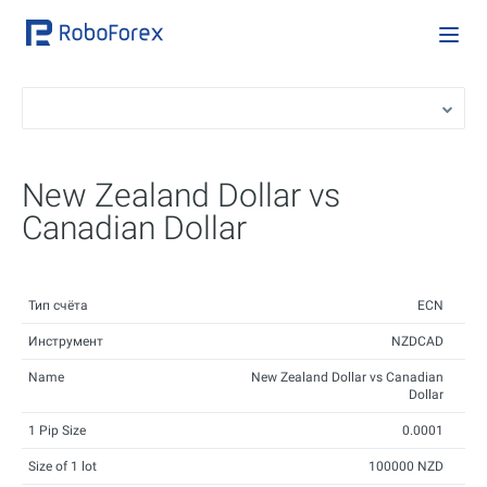
New Zealand Dollar vs
Canadian Dollar
Тип счёта
ECN
Инструмент
NZDCAD
Name
New Zealand Dollar vs Canadian
Dollar
1 Pip Size
0.0001
Size of 1 lot
100000 NZD