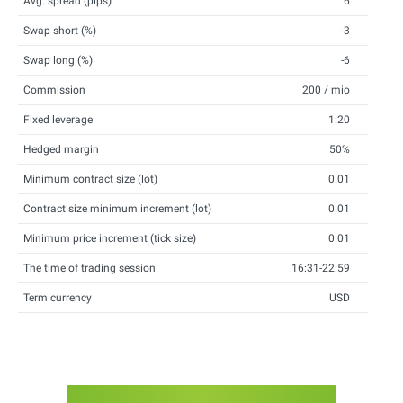
Avg. spread (pips)
6
Swap short (%)
-3
Swap long (%)
-6
Commission
200 / mio
Fixed leverage
1:20
Hedged margin
50%
Minimum contract size (lot)
0.01
Contract size minimum increment (lot)
0.01
Minimum price increment (tick size)
0.01
The time of trading session
16:31-22:59
Term currency
USD