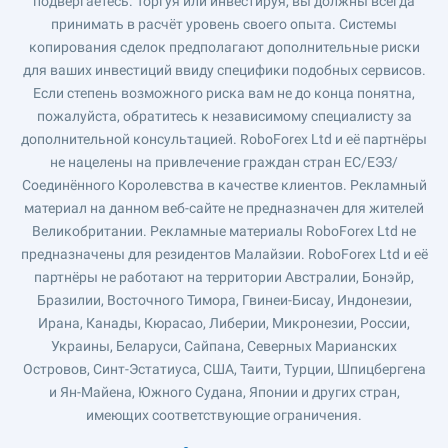
подвергаетесь. Торгуя или инвестируя, вы должны всегда
принимать в расчёт уровень своего опыта. Системы
копирования сделок предполагают дополнительные риски
для ваших инвестиций ввиду специфики подобных сервисов.
Если степень возможного риска вам не до конца понятна,
пожалуйста, обратитесь к независимому специалисту за
дополнительной консультацией. RoboForex Ltd и её партнёры
не нацелены на привлечение граждан стран ЕС/ЕЭЗ/
Соединённого Королевства в качестве клиентов. Рекламный
материал на данном веб-сайте не предназначен для жителей
Великобритании. Рекламные материалы RoboForex Ltd не
предназначены для резидентов Малайзии. RoboForex Ltd и её
партнёры не работают на территории Австралии, Бонэйр,
Бразилии, Восточного Тимора, Гвинеи-Бисау, Индонезии,
Ирана, Канады, Кюрасао, Либерии, Микронезии, России,
Украины, Беларуси, Сайпана, Северных Марианских
Островов, Синт-Эстатиуса, США, Таити, Турции, Шпицбергена
и Ян-Майена, Южного Судана, Японии и других стран,
имеющих соответствующие ограничения.