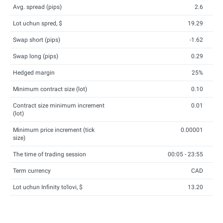
Avg. spread (pips)
2.6
Lot uchun spred, $
19.29
Swap short (pips)
-1.62
Swap long (pips)
0.29
Hedged margin
25%
Minimum contract size (lot)
0.10
Contract size minimum increment
0.01
(lot)
Minimum price increment (tick
0.00001
size)
The time of trading session
00:05 - 23:55
Term currency
CAD
Lot uchun Infinity to'lovi, $
13.20