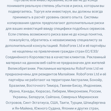
торговлю или инвестирование, если вы не до конца
понимаете реальную степень убытков и риска, которым вы
подвергаетесь. Торгуя или инвестируя, вы должны всегда
принимать в расчёт уровень своего опыта. Системы
копирования сделок предполагают дополнительные риски
для ваших инвестиций ввиду специфики подобных сервисов.
Если степень возможного риска вам не до конца понятна,
пожалуйста, обратитесь к независимому специалисту за
дополнительной консультацией. RoboForex Ltd и её партнёры
не нацелены на привлечение граждан стран ЕС/ЕЭЗ/
Соединённого Королевства в качестве клиентов. Рекламный
материал на данном веб-сайте не предназначен для жителей
Великобритании. Рекламные материалы RoboForex Ltd не
предназначены для резидентов Малайзии. RoboForex Ltd и её
партнёры не работают на территории Австралии, Бонэйр,
Бразилии, Восточного Тимора, Гвинеи-Бисау, Индонезии,
Ирана, Канады, Кюрасао, Либерии, Микронезии, России,
Украины, Беларуси, Сайпана, Северных Марианских
Островов, Синт-Эстатиуса, США, Таити, Турции, Шпицбергена
и Ян-Майена, Южного Судана, Японии и других стран,