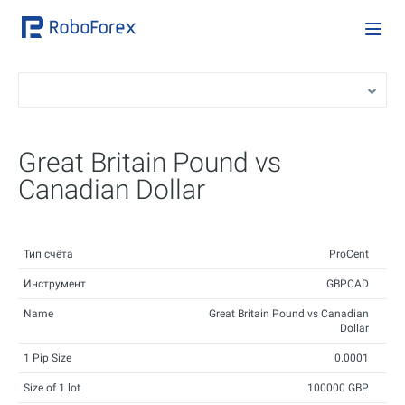
Great Britain Pound vs
Canadian Dollar
Тип счёта
ProCent
Инструмент
GBPCAD
Name
Great Britain Pound vs Canadian
Dollar
1 Pip Size
0.0001
Size of 1 lot
100000 GBP