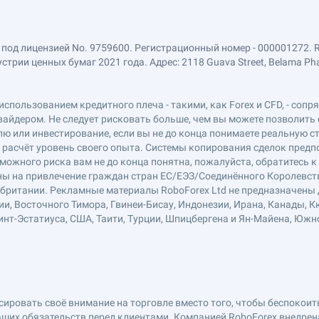
 под лицензией No. 9759600. Регистрационный номер - 000001272. 
ии ценных бумаг 2021 года. Адрес: 2118 Guava Street, Belama Phase 1
использованием кредитного плеча - такими, как Forex и CFD, - соп
вайдером. Не следует рисковать больше, чем вы можете позволить 
ю или инвестирование, если вы не до конца понимаете реальную ст
в расчёт уровень своего опыта. Системы копирования сделок пред
можного риска вам не до конца понятна, пожалуйста, обратитесь 
лены на привлечение граждан стран ЕС/ЕЭЗ/Соединённого Королевст
обритании. Рекламные материалы RoboForex Ltd не предназначены д
ии, Восточного Тимора, Гвинеи-Бисау, Индонезии, Ирана, Канады, К
нт-Эстатиуса, США, Таити, Турции, Шпицбергена и Ян-Майена, Южн
ровать своё внимание на торговле вместо того, чтобы беспокоитьс
ших обязательств перед клиентами. Компанией RoboForex внедре