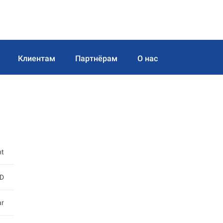
Клиентам
Партнёрам
О нас
nt
D
ar