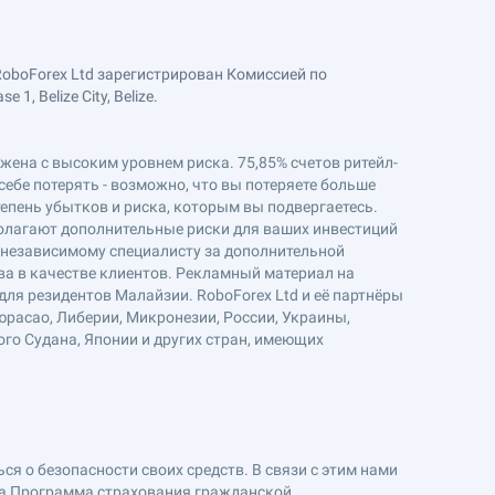
RoboForex Ltd зарегистрирован Комиссией по
, Belize City, Belize.
ряжена с высоким уровнем риска. 75,85% счетов ритейл-
себе потерять - возможно, что вы потеряете больше
епень убытков и риска, которым вы подвергаетесь.
полагают дополнительные риски для ваших инвестиций
к независимому специалисту за дополнительной
ва в качестве клиентов. Рекламный материал на
ля резидентов Малайзии. RoboForex Ltd и её партнёры
юрасао, Либерии, Микронезии, России, Украины,
ого Судана, Японии и других стран, имеющих
я о безопасности своих средств. В связи с этим нами
на Программа страхования гражданской