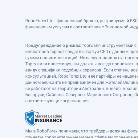
RoboForex Ltd - финансовый брокер, регулируемый FSC
финансовым услугам в соответствии с Законом об индустр
Предупреждение о рисках
: торговля инструментами с 
инвесторов теряют средства, торгуя CFD с данным про
суммы ваших инвестиций. Не следует начинать торговл
Торгуя или инвестируя, вы должны всегда принимать 
ввиду специфики подобных сервисов. Если степень воз
консультацией. RoboForex Ltd и её партнёры не наце
данном веб-сайте не предназначен для жителей Велик
не работают на территории Австралии, Бонэйр, Бразил
Беларуси, Сайпана, Северных Марианских Островов, Си
соответствующие ограничения.
Мы в RoboForex понимаем, что трейдеры должны фокуси
приняты дополнительные меры в сфере выполнения на