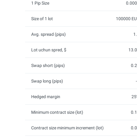
1 Pip Size
0.00
Size of 1 lot
100000 E
Avg. spread (pips)
1
Lot uchun spred, $
13.
Swap short (pips)
0.
Swap long (pips)
Hedged margin
25
Minimum contract size (lot)
0.
Contract size minimum increment (lot)
0.