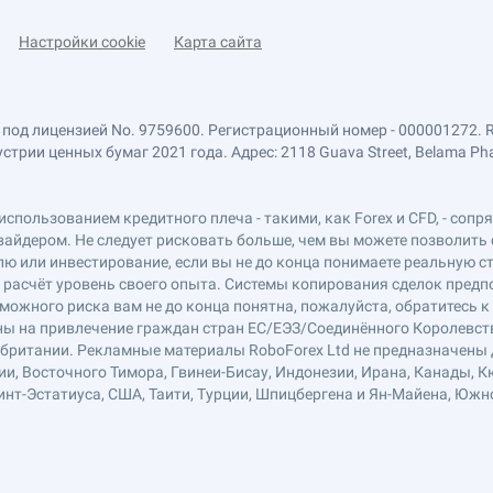
Настройки cookie
Карта сайта
 под лицензией No. 9759600. Регистрационный номер - 000001272. 
ии ценных бумаг 2021 года. Адрес: 2118 Guava Street, Belama Phase 1
использованием кредитного плеча - такими, как Forex и CFD, - соп
вайдером. Не следует рисковать больше, чем вы можете позволить 
ю или инвестирование, если вы не до конца понимаете реальную ст
в расчёт уровень своего опыта. Системы копирования сделок пред
можного риска вам не до конца понятна, пожалуйста, обратитесь 
лены на привлечение граждан стран ЕС/ЕЭЗ/Соединённого Королевст
обритании. Рекламные материалы RoboForex Ltd не предназначены д
ии, Восточного Тимора, Гвинеи-Бисау, Индонезии, Ирана, Канады, К
нт-Эстатиуса, США, Таити, Турции, Шпицбергена и Ян-Майена, Южн