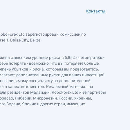
Контакты
RoboForex Ltd зарегистрирован Комиссией по
, Belize City, Belize.
ряжена с высоким уровнем риска. 75,85% счетов ритейл-
себе потерять - возможно, что вы потеряете больше
епень убытков и риска, которым вы подвергаетесь.
полагают дополнительные риски для ваших инвестиций
к независимому специалисту за дополнительной
ва в качестве клиентов. Рекламный материал на
ля резидентов Малайзии. RoboForex Ltd и её партнёры
юрасао, Либерии, Микронезии, России, Украины,
ого Судана, Японии и других стран, имеющих