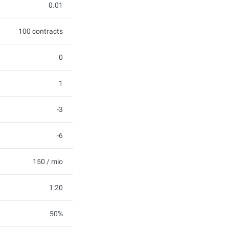
0.01
100 contracts
0
1
-3
-6
150 / mio
1:20
50%