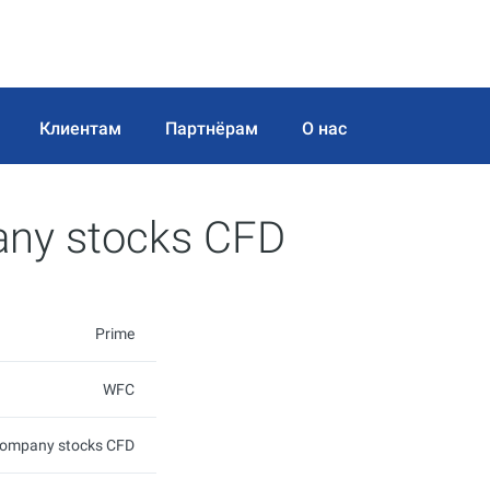
Клиентам
Партнёрам
О нас
any stocks CFD
Prime
WFC
Company stocks CFD