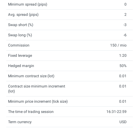
Minimum spread (pips)
0
Avg. spread (pips)
2
Swap short (%)
-3
Swap long (%)
-6
Commission
150 / mio
Fixed leverage
1:20
Hedged margin
50%
Minimum contract size (lot)
0.01
Contract size minimum increment
0.01
(lot)
Minimum price increment (tick size)
0.01
The time of trading session
16:31-22:59
Term currency
USD