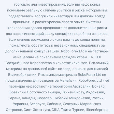
торговлю или инвестирование, если вы не до конца
понимаете реальную степень убытков и риска, которым вы
подвергаетесь. Торгуя или инвестируя, вы должны всегда
принимать в расчёт уровень своего опыта. Системы
копирования сделок предполагают дополнительные риски
для ваших инвестиций ввиду специфики подобных сервисов.
Если степень возможного риска вам не до конца понятна,
пожалуйста, обратитесь к независимому специалисту за
дополнительной консультацией. RoboForex Ltd и её партнёры
не нацелены на привлечение граждан стран ЕС/ЕЭЗ/
Соединённого Королевства в качестве клиентов. Рекламный
материал на данном веб-сайте не предназначен для жителей
Великобритании. Рекламные материалы RoboForex Ltd не
предназначены для резидентов Малайзии. RoboForex Ltd и её
партнёры не работают на территории Австралии, Бонэйр,
Бразилии, Восточного Тимора, Гвинеи-Бисау, Индонезии,
Ирана, Канады, Кюрасао, Либерии, Микронезии, России,
Украины, Беларуси, Сайпана, Северных Марианских
Островов, Синт-Эстатиуса, США, Таити, Турции, Шпицбергена