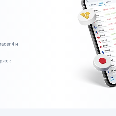
и
ader 4 и
ержек