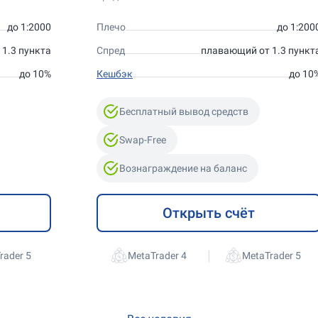
до 1:2000
Плечо
до 1:200
1.3 пункта
Спред
плавающий от 1.3 пункт
до 10%
Кешбэк
до 10
Бесплатный вывод средств
Swap-Free
Вознаграждение на баланс
Открыть счёт
|
rader 5
MetaTrader 4
MetaTrader 5