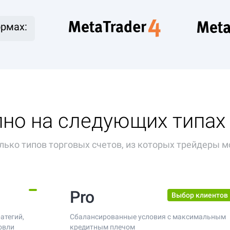
рмах:
но на следующих типах
лько типов торговых счетов, из которых трейдеры м
Pro
Выбор клиентов
атегий,
Сбалансированные условия с максимальным
овли
кредитным плечом