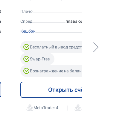
0
Плечо
до 1:300
а
Спред
плавающий от 0 пунктов
%
Кешбэк
до 10%
Бесплатный вывод средств
Swap-Free
Вознаграждение на баланс
Открыть счёт
|
MetaTrader 4
MetaTrader 5