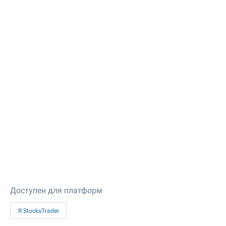
Доступен для платформ
R StocksTrader