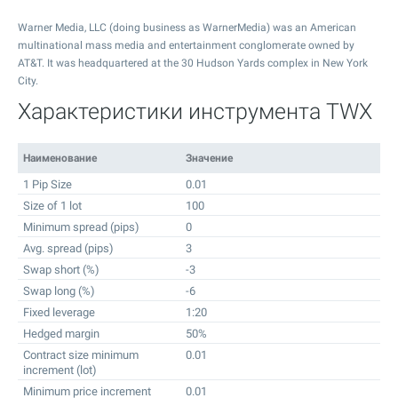
Warner Media, LLC (doing business as WarnerMedia) was an American
multinational mass media and entertainment conglomerate owned by
AT&T. It was headquartered at the 30 Hudson Yards complex in New York
City.
Характеристики инструмента TWX
Наименование
Значение
1 Pip Size
0.01
Size of 1 lot
100
Minimum spread (pips)
0
Avg. spread (pips)
3
Swap short (%)
-3
Swap long (%)
-6
Fixed leverage
1:20
Hedged margin
50%
Contract size minimum
0.01
increment (lot)
Minimum price increment
0.01