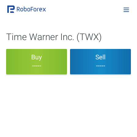
Time Warner Inc. (TWX)
Buy
Sell
-----
-----