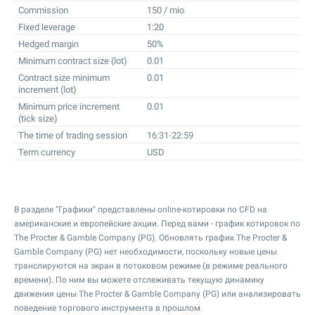
Commission
150 / mio
Fixed leverage
1:20
Hedged margin
50%
Minimum contract size (lot)
0.01
Contract size minimum
0.01
increment (lot)
Minimum price increment
0.01
(tick size)
The time of trading session
16:31-22:59
Term currency
USD
В разделе "Графики" представлены online-котировки по CFD на
американские и европейские акции. Перед вами - график котировок по
The Procter & Gamble Company (PG). Обновлять график The Procter &
Gamble Company (PG) нет необходимости, поскольку новые цены
транслируются на экран в потоковом режиме (в режиме реального
времени). По ним вы можете отслеживать текущую динамику
движения цены The Procter & Gamble Company (PG) или анализировать
поведение торгового инструмента в прошлом.