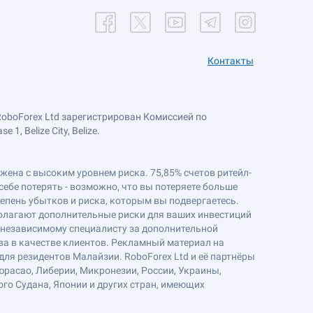
Контакты
RoboForex Ltd зарегистрирован Комиссией по
, Belize City, Belize.
ряжена с высоким уровнем риска. 75,85% счетов ритейл-
себе потерять - возможно, что вы потеряете больше
епень убытков и риска, которым вы подвергаетесь.
полагают дополнительные риски для ваших инвестиций
к независимому специалисту за дополнительной
ва в качестве клиентов. Рекламный материал на
ля резидентов Малайзии. RoboForex Ltd и её партнёры
юрасао, Либерии, Микронезии, России, Украины,
ого Судана, Японии и других стран, имеющих